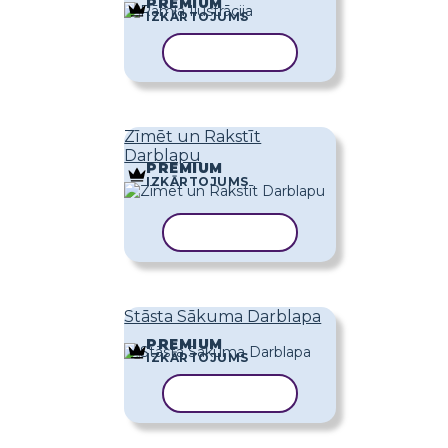
PREMIUM
IZKĀRTOJUMS
KOPĒT VEIDNI
Zīmēt un Rakstīt
Darblapu
PREMIUM
IZKĀRTOJUMS
KOPĒT VEIDNI
Stāsta Sākuma Darblapa
PREMIUM
IZKĀRTOJUMS
KOPĒT VEIDNI