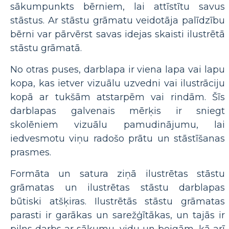
sākumpunkts bērniem, lai attīstītu savus
stāstus. Ar stāstu grāmatu veidotāja palīdzību
bērni var pārvērst savas idejas skaisti ilustrētā
stāstu grāmatā.
No otras puses, darblapa ir viena lapa vai lapu
kopa, kas ietver vizuālu uzvedni vai ilustrāciju
kopā ar tukšām atstarpēm vai rindām. Šīs
darblapas galvenais mērķis ir sniegt
skolēniem vizuālu pamudinājumu, lai
iedvesmotu viņu radošo prātu un stāstīšanas
prasmes.
Formāta un satura ziņā ilustrētas stāstu
grāmatas un ilustrētas stāstu darblapas
būtiski atšķiras. Ilustrētās stāstu grāmatas
parasti ir garākas un sarežģītākas, un tajās ir
pilns darbs ar sākumu, vidu un beigām, kā arī