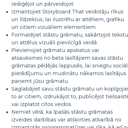
rediģējot un pārveidojot.
Izmantojiet Storyboard That veidotāju rīkus
un līdzekļus, lai ilustrētu ar attēliem, grafiku
un citiem vizuāliem elementiem.
Formatējiet stāstu grāmatu, sakārtojot tekst
un attēlus vizuāli pievilcīgā veidā.
Pievienojiet grāmatu apskatus vai
atsauksmes no beta lasītājiem savas stāstu
grāmatas pēdējās lappusēs, lai sniegtu sociā
pierādījumu un mudinātu nākamos lasītājus
paņemt jūsu grāmatu.
Saglabājiet savu stāstu grāmatu un kopīgojie
to ar citiem, izdrukājot to, publicējot tiešsaist
vai izplatot citos veidos.
Ņemiet vērā, ka īpašās stāstu grāmatas
izveides darbības var atšķirties atkarībā no
izmantotās programmatūras vai rīka, kā arī n