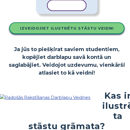
KOPĒT VEIDNI
IZVEIDOJIET ILUSTRĒTU STĀSTU VEIDNI
Ja jūs to piešķirat saviem studentiem,
kopējiet darblapu savā kontā un
saglabājiet. Veidojot uzdevumu, vienkārši
atlasiet to kā veidni!
Kas i
ilustr
ta
stāstu grāmata?