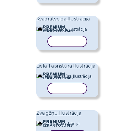
Kvadrātveida Ilustrācija
PREMIUM
IZKĀRTOJUMS
KOPĒT VEIDNI
Liela Taisnstūra Ilustrācija
PREMIUM
IZKĀRTOJUMS
KOPĒT VEIDNI
Zvaigžņu Ilustrācija
PREMIUM
IZKĀRTOJUMS