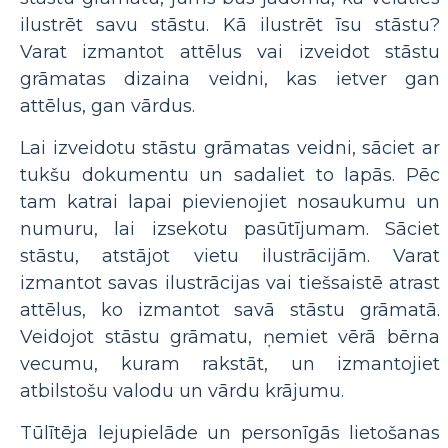
ilustrēt savu stāstu. Kā ilustrēt īsu stāstu?
Varat izmantot attēlus vai izveidot stāstu
grāmatas dizaina veidni, kas ietver gan
attēlus, gan vārdus.
Lai izveidotu stāstu grāmatas veidni, sāciet ar
tukšu dokumentu un sadaliet to lapās. Pēc
tam katrai lapai pievienojiet nosaukumu un
numuru, lai izsekotu pasūtījumam. Sāciet
stāstu, atstājot vietu ilustrācijām. Varat
izmantot savas ilustrācijas vai tiešsaistē atrast
attēlus, ko izmantot savā stāstu grāmatā.
Veidojot stāstu grāmatu, ņemiet vērā bērna
vecumu, kuram rakstāt, un izmantojiet
atbilstošu valodu un vārdu krājumu.
Tūlītēja lejupielāde un personīgās lietošanas