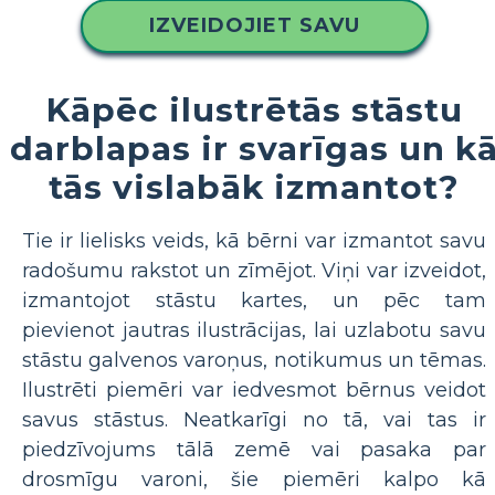
IZVEIDOJIET SAVU
Kāpēc ilustrētās stāstu
darblapas ir svarīgas un k
tās vislabāk izmantot?
Tie ir lielisks veids, kā bērni var izmantot savu
radošumu rakstot un zīmējot. Viņi var izveidot,
izmantojot stāstu kartes, un pēc tam
pievienot jautras ilustrācijas, lai uzlabotu savu
stāstu galvenos varoņus, notikumus un tēmas.
Ilustrēti piemēri var iedvesmot bērnus veidot
savus stāstus. Neatkarīgi no tā, vai tas ir
piedzīvojums tālā zemē vai pasaka par
drosmīgu varoni, šie piemēri kalpo kā