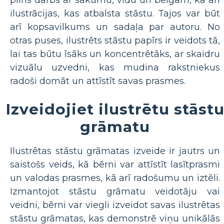
ilustrācijas, kas atbalsta stāstu. Tajos var būt
arī kopsavilkums un sadaļa par autoru. No
otras puses, ilustrēts stāstu papīrs ir veidots tā,
lai tas būtu īsāks un koncentrētāks, ar skaidru
vizuālu uzvedni, kas mudina rakstniekus
radoši domāt un attīstīt savas prasmes.
Izveidojiet ilustrētu stāst
grāmatu
Ilustrētas stāstu grāmatas izveide ir jautrs un
saistošs veids, kā bērni var attīstīt lasītprasmi
un valodas prasmes, kā arī radošumu un iztēli.
Izmantojot stāstu grāmatu veidotāju vai
veidni, bērni var viegli izveidot savas ilustrētas
stāstu grāmatas, kas demonstrē viņu unikālās