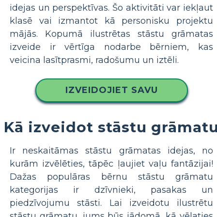
idejas un perspektīvas. Šo aktivitāti var iekļaut
klasē vai izmantot kā personisku projektu
mājās. Kopumā ilustrētas stāstu grāmatas
izveide ir vērtīga nodarbe bērniem, kas
veicina lasītprasmi, radošumu un iztēli.
IZVEIDOJIET SAVU
Kā izveidot stāstu grāmat
Ir neskaitāmas stāstu grāmatas idejas, no
kurām izvēlēties, tāpēc ļaujiet vaļu fantāzijai!
Dažas populāras bērnu stāstu grāmatu
kategorijas ir dzīvnieki, pasakas un
piedzīvojumu stāsti. Lai izveidotu ilustrētu
stāstu grāmatu, jums būs jādomā, kā vēlaties