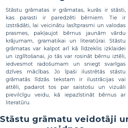
Stāstu grāmatas ir grāmatas, kurās ir stāsti,
kas parasti ir paredzēti bērniem. Tie ir
izstrādāti, lai veicinātu lasītprasmi un valodas
prasmes, pakļaujot bērnus jaunām vārdu
krājumam, gramatikai un literatūrai. Stāstu
grāmatas var kalpot arī kā līdzeklis izklaidei
un izglītošanai, jo tās var rosināt bērnu iztēli,
iedvesmot radošumam un sniegt svarīgas
dzīves mācības. Jo īpaši ilustrētās stāstu
grāmatās līdzās tekstam ir ilustrācijas vai
attēli, padarot tos par saistošu un vizuāli
pievilcīgu veidu, kā iepazīstināt bērnus ar
literatūru.
Stāstu grāmatu veidotāji u