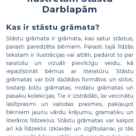
Darblapām
Kas ir stāstu grāmata?
Stāstu grāmata ir grāmata, kas satur stāstus,
parasti paredzēta bērniem. Parasti tajā līdzās
tekstam ir ilustrācijas vai attēli, padarot to par
saistošu un vizuāli pievilcīgu veidu, kā
iepazīstināt bērnus ar literatūru. Stāstu
grāmatas var būt dažādos formātos un stilos,
tostarp bilžu grāmatas, nodaļu grāmatas un
pasaku kolekcijas. Tie ir izstrādāti, lai veicinātu
lasītprasmi un valodas prasmes, pakļaujot
bērniem jaunu vārdu krājumu, gramatiku un
literāros līdzekļus. Stāstu grāmatas var kalpot
arī kā līdzeklis izklaidei un izglītošanai, jo tās