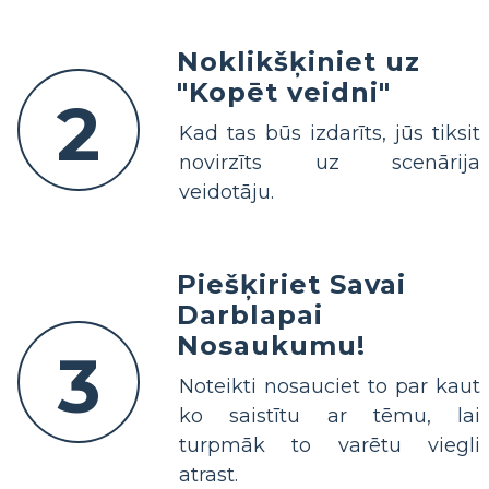
Noklikšķiniet uz
"Kopēt veidni"
2
Kad tas būs izdarīts, jūs tiksit
novirzīts uz scenārija
veidotāju.
Piešķiriet Savai
Darblapai
Nosaukumu!
3
Noteikti nosauciet to par kaut
ko saistītu ar tēmu, lai
turpmāk to varētu viegli
atrast.