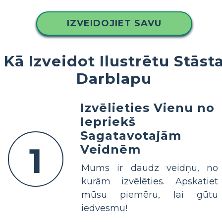
IZVEIDOJIET SAVU
Kā Izveidot Ilustrētu Stāst
Darblapu
Izvēlieties Vienu no
Iepriekš
Sagatavotajām
1
Veidnēm
Mums ir daudz veidņu, no
kurām izvēlēties. Apskatiet
mūsu piemēru, lai gūtu
iedvesmu!