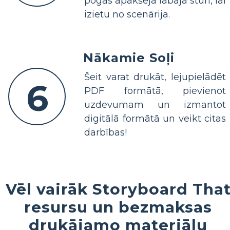
pogas apakšējā labajā stūrī, lai
izietu no scenārija.
Nākamie Soļi
Šeit varat drukāt, lejupielādēt
6
PDF formātā, pievienot
uzdevumam un izmantot
digitālā formātā un veikt citas
darbības!
Vēl vairāk Storyboard Tha
resursu un bezmaksas
drukājamo materiālu