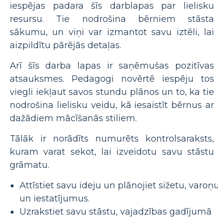
iespējas padara šīs darblapas par lielisku
resursu. Tie nodrošina bērniem stāsta
sākumu, un viņi var izmantot savu iztēli, lai
aizpildītu pārējās detaļas.
Arī šīs darba lapas ir saņēmušas pozitīvas
atsauksmes. Pedagogi novērtē iespēju tos
viegli iekļaut savos stundu plānos un to, ka tie
nodrošina lielisku veidu, kā iesaistīt bērnus ar
dažādiem mācīšanās stiliem.
Tālāk ir norādīts numurēts kontrolsaraksts,
kuram varat sekot, lai izveidotu savu stāstu
grāmatu.
Attīstiet savu ideju un plānojiet sižetu, varoņ
un iestatījumus.
Uzrakstiet savu stāstu, vajadzības gadījumā