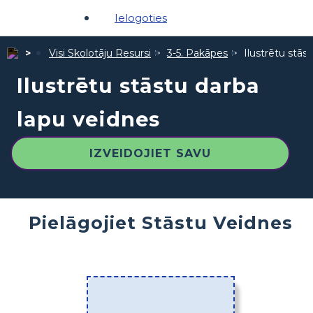
Ielogoties
Visi Skolotāju Resursi
3-5. Pakāpes
Ilustrētu stās
Ilustrētu stāstu darba
lapu veidnes
IZVEIDOJIET SAVU
Pielāgojiet Stāstu Veidnes