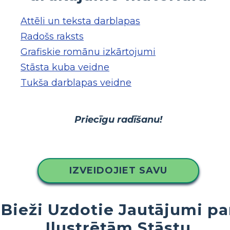
Attēli un teksta darblapas
Radošs raksts
Grafiskie romānu izkārtojumi
Stāsta kuba veidne
Tukša darblapas veidne
Priecīgu radīšanu!
IZVEIDOJIET SAVU
Bieži Uzdotie Jautājumi pa
Ilustrētām Stāstu