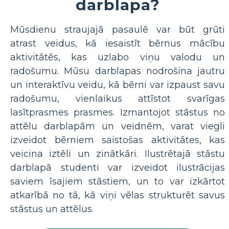
darblapa?
Mūsdienu straujajā pasaulē var būt grūti
atrast veidus, kā iesaistīt bērnus mācību
aktivitātēs, kas uzlabo viņu valodu un
radošumu. Mūsu darblapas nodrošina jautru
un interaktīvu veidu, kā bērni var izpaust savu
radošumu, vienlaikus attīstot svarīgas
lasītprasmes prasmes. Izmantojot stāstus no
attēlu darblapām un veidnēm, varat viegli
izveidot bērniem saistošas ​​aktivitātes, kas
veicina iztēli un zinātkāri. Ilustrētajā stāstu
darblapā studenti var izveidot ilustrācijas
saviem īsajiem stāstiem, un to var izkārtot
atkarībā no tā, kā viņi vēlas strukturēt savus
stāstus un attēlus.