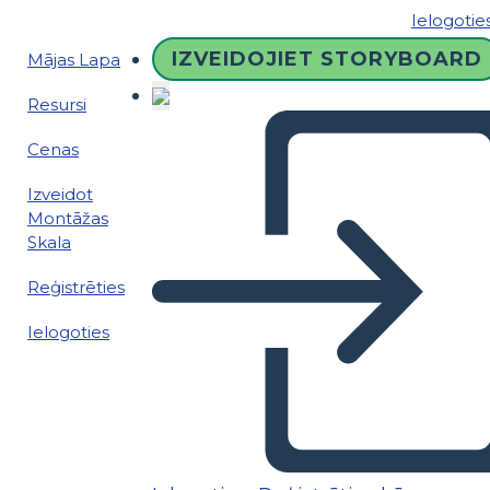
Ielogotie
IZVEIDOJIET STORYBOARD
Mājas Lapa
Resursi
Cenas
Izveidot
Montāžas
Skala
Reģistrēties
Ielogoties