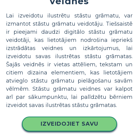
veidnes
Lai izveidotu ilustrētu stāstu grāmatu, var
izmantot stāstu grāmatu veidotāju. Tiešsaistē
ir pieejami daudzi digitālo stāstu grāmatu
veidotāji, kas lietotājiem nodrošina iepriekš
izstrādātas veidnes un izkārtojumus, lai
izveidotu savas ilustrētas stāstu grāmatas.
Šajās veidnēs ir vietas attēliem, tekstam un
citiem dizaina elementiem, kas lietotājiem
atvieglo stāstu grāmatu pielāgošanu savām
vēlmēm. Stāstu grāmatu veidnes var kalpot
arī par sākumpunktu, lai palīdzētu bērniem
izveidot savas ilustrētas stāstu grāmatas.
IZVEIDOJIET SAVU