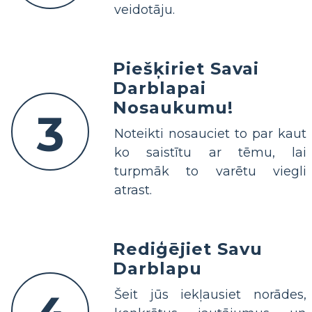
veidotāju.
Piešķiriet Savai
Darblapai
Nosaukumu!
3
Noteikti nosauciet to par kaut
ko saistītu ar tēmu, lai
turpmāk to varētu viegli
atrast.
Rediģējiet Savu
Darblapu
Šeit jūs iekļausiet norādes,