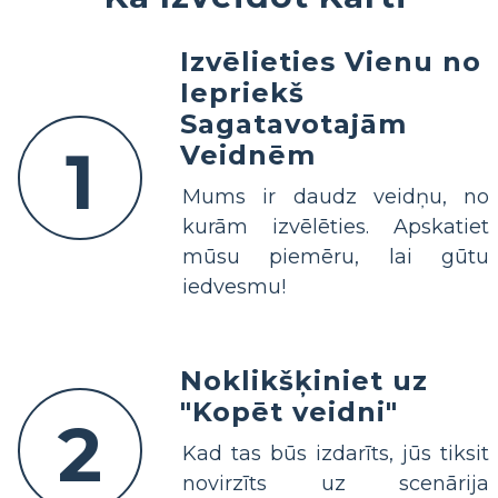
Izvēlieties Vienu no
Iepriekš
Sagatavotajām
1
Veidnēm
Mums ir daudz veidņu, no
kurām izvēlēties. Apskatiet
mūsu piemēru, lai gūtu
iedvesmu!
Noklikšķiniet uz
"Kopēt veidni"
2
Kad tas būs izdarīts, jūs tiksit
novirzīts uz scenārija