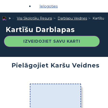
Ielogoties
Visi Skolotāju Resursi
Darblapu Veidnes
Kartīšu 
Kartīšu Darblapas
IZVEIDOJIET SAVU KARTI
Pielāgojiet Karšu Veidnes