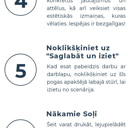
4
konkrētus jautājumus un
attēlus, kā arī veiksiet visas
estētiskās izmaiņas, kuras
vēlaties. Iespējas ir bezgalīgas!
Noklikšķiniet uz
"Saglabāt un iziet"
5
Kad esat pabeidzis darbu ar
darblapu, noklikšķiniet uz šīs
pogas apakšējā labajā stūrī, lai
izietu no scenārija.
Nākamie Soļi
Šeit varat drukāt, lejupielādēt