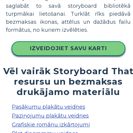
saglabāt to savā storyboard bibliotēkā
turpmākai lietošanai. Turklāt rīks piedāvā
bezmaksas ikonas, attēlus un dažādus failu
formātus, no kuriem izvēlēties.
IZVEIDOJIET SAVU KARTI
Vēl vairāk Storyboard Tha
resursu un bezmaksas
drukājamo materiālu
Pasākumu plakātu veidnes
Paziņojumu plakātu veidnes
Grafiskie romānu izkārtojumi