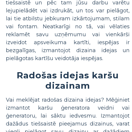
tiešsaistē un pēc tam jūsu darbu varētu
lejupielādēt vai izdrukāt, un tos var pielāgot,
lai tie atbilstu jebkuram izkārtojumam, stilam
vai fontam. Neatkarīgi no tā, vai vēlaties
reklamēt savu uzņēmumu vai vienkārši
izveidot apsveikuma kartīti, iespējas ir
bezgalīgas, izmantojot dizaina idejas un
pielāgotas kartīšu veidotāja iespējas.
Radošas idejas karšu
dizainam
Vai meklējat radošas dizaina idejas? Mēģiniet
izmantot karšu ģeneratora veidni vai
ģeneratoru, lai sāktu iedvesmu. Izmantojot
dažādus tiešsaistē pieejamus dizainus, varat
viegli pielāgot savu dizainu ar dažādiem