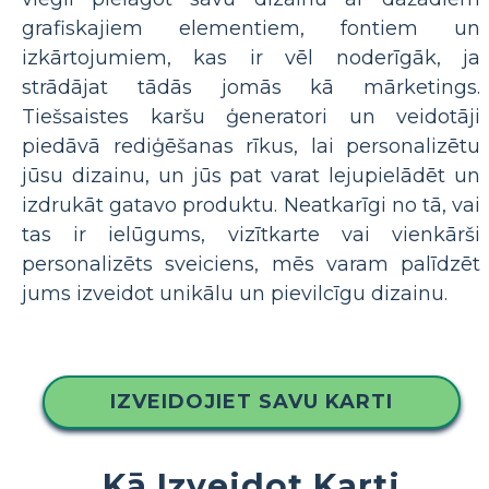
grafiskajiem elementiem, fontiem un
izkārtojumiem, kas ir vēl noderīgāk, ja
strādājat tādās jomās kā mārketings.
Tiešsaistes karšu ģeneratori un veidotāji
piedāvā rediģēšanas rīkus, lai personalizētu
jūsu dizainu, un jūs pat varat lejupielādēt un
izdrukāt gatavo produktu. Neatkarīgi no tā, vai
tas ir ielūgums, vizītkarte vai vienkārši
personalizēts sveiciens, mēs varam palīdzēt
jums izveidot unikālu un pievilcīgu dizainu.
IZVEIDOJIET SAVU KARTI
Kā Izveidot Karti