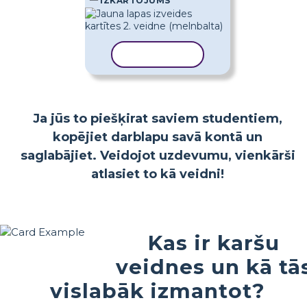
IZKĀRTOJUMS
KOPĒT VEIDNI
Ja jūs to piešķirat saviem studentiem,
kopējiet darblapu savā kontā un
saglabājiet. Veidojot uzdevumu, vienkārši
atlasiet to kā veidni!
Kas ir karšu
veidnes un kā tā
vislabāk izmantot?