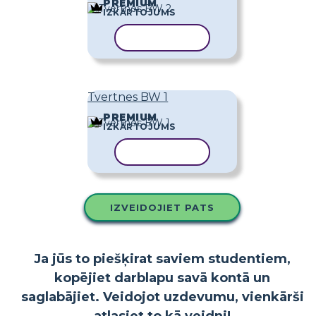
PREMIUM
IZKĀRTOJUMS
KOPĒT VEIDNI
Tvertnes BW 1
PREMIUM
IZKĀRTOJUMS
KOPĒT VEIDNI
IZVEIDOJIET PATS
Ja jūs to piešķirat saviem studentiem,
kopējiet darblapu savā kontā un
saglabājiet. Veidojot uzdevumu, vienkārši
atlasiet to kā veidni!