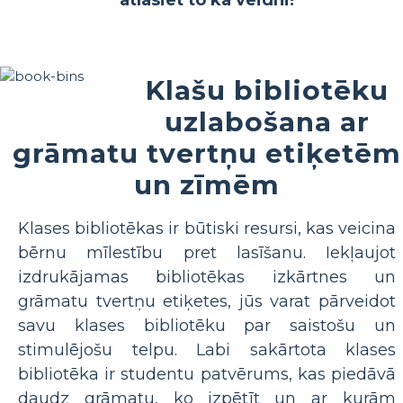
Klašu bibliotēku
uzlabošana ar
grāmatu tvertņu etiķetēm
un zīmēm
Klases bibliotēkas ir būtiski resursi, kas veicina
bērnu mīlestību pret lasīšanu. Iekļaujot
izdrukājamas bibliotēkas izkārtnes un
grāmatu tvertņu etiķetes, jūs varat pārveidot
savu klases bibliotēku par saistošu un
stimulējošu telpu. Labi sakārtota klases
bibliotēka ir studentu patvērums, kas piedāvā
daudz grāmatu, ko izpētīt un ar kurām