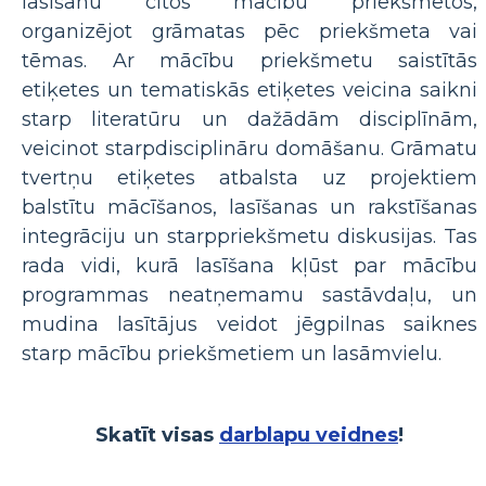
lasīšanu citos mācību priekšmetos,
organizējot grāmatas pēc priekšmeta vai
tēmas. Ar mācību priekšmetu saistītās
etiķetes un tematiskās etiķetes veicina saikni
starp literatūru un dažādām disciplīnām,
veicinot starpdisciplināru domāšanu. Grāmatu
tvertņu etiķetes atbalsta uz projektiem
balstītu mācīšanos, lasīšanas un rakstīšanas
integrāciju un starppriekšmetu diskusijas. Tas
rada vidi, kurā lasīšana kļūst par mācību
programmas neatņemamu sastāvdaļu, un
mudina lasītājus veidot jēgpilnas saiknes
starp mācību priekšmetiem un lasāmvielu.
Skatīt visas
darblapu veidnes
!