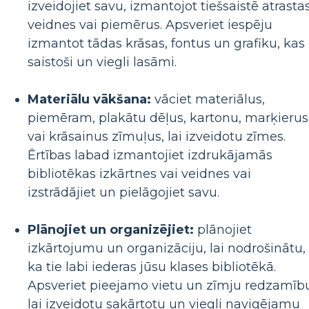
izveidojiet savu, izmantojot tiešsaistē atrasta
veidnes vai piemērus. Apsveriet iespēju
izmantot tādas krāsas, fontus un grafiku, kas 
saistoši un viegli lasāmi.
Materiālu vākšana:
vāciet materiālus,
piemēram, plakātu dēļus, kartonu, marķierus
vai krāsainus zīmuļus, lai izveidotu zīmes.
Ērtības labad izmantojiet izdrukājamās
bibliotēkas izkārtnes vai veidnes vai
izstrādājiet un pielāgojiet savu.
Plānojiet un organizējiet:
plānojiet
izkārtojumu un organizāciju, lai nodrošinātu,
ka tie labi iederas jūsu klases bibliotēkā.
Apsveriet pieejamo vietu un zīmju redzamīb
lai izveidotu sakārtotu un viegli navigējamu