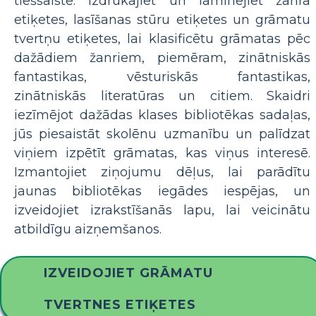
tiešsaistē. Izdrukājiet un laminējiet žanra
etiķetes, lasīšanas stūru etiķetes un grāmatu
tvertņu etiķetes, lai klasificētu grāmatas pēc
dažādiem žanriem, piemēram, zinātniskās
fantastikas, vēsturiskās fantastikas,
zinātniskās literatūras un citiem. Skaidri
iezīmējot dažādas klases bibliotēkas sadaļas,
jūs piesaistāt skolēnu uzmanību un palīdzat
viņiem izpētīt grāmatas, kas viņus interesē.
Izmantojiet ziņojumu dēļus, lai parādītu
jaunas bibliotēkas iegādes iespējas, un
izveidojiet izrakstīšanās lapu, lai veicinātu
atbildīgu aizņemšanos.
IZVEIDOJIET GRĀMATU
TVERTNES ETIĶETES