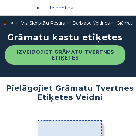
Ielogoties
Visi Skolotāju Resursi
Darblapu Veidnes
Grāmatu 
Grāmatu kastu etiķetes
IZVEIDOJIET GRĀMATU TVERTNES
ETIĶETES
Pielāgojiet Grāmatu Tvertnes
Etiķetes Veidni