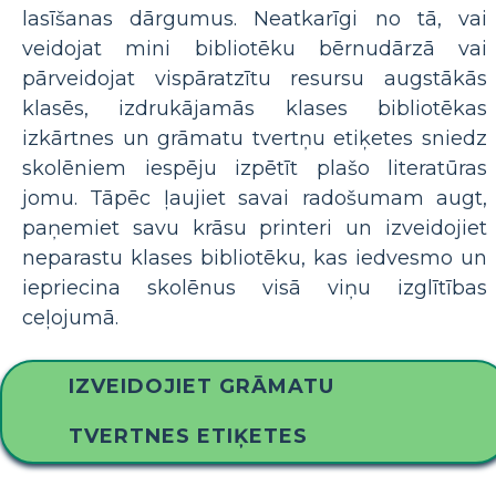
lasīšanas dārgumus. Neatkarīgi no tā, vai
veidojat mini bibliotēku bērnudārzā vai
pārveidojat vispāratzītu resursu augstākās
klasēs, izdrukājamās klases bibliotēkas
izkārtnes un grāmatu tvertņu etiķetes sniedz
skolēniem iespēju izpētīt plašo literatūras
jomu. Tāpēc ļaujiet savai radošumam augt,
paņemiet savu krāsu printeri un izveidojiet
neparastu klases bibliotēku, kas iedvesmo un
iepriecina skolēnus visā viņu izglītības
ceļojumā.
IZVEIDOJIET GRĀMATU
TVERTNES ETIĶETES