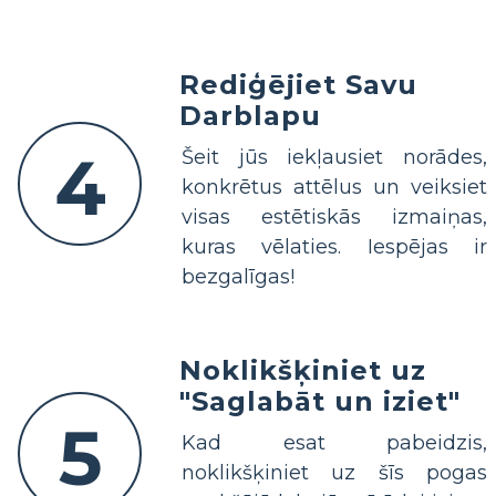
Rediģējiet Savu
Darblapu
4
Šeit jūs iekļausiet norādes,
konkrētus attēlus un veiksiet
visas estētiskās izmaiņas,
kuras vēlaties. Iespējas ir
bezgalīgas!
Noklikšķiniet uz
"Saglabāt un iziet"
5
Kad esat pabeidzis,
noklikšķiniet uz šīs pogas