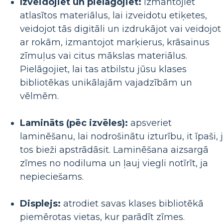
Izveidojiet un pielāgojiet:
izmantojiet
atlasītos materiālus, lai izveidotu etiķetes,
veidojot tās digitāli un izdrukājot vai veidojot
ar rokām, izmantojot marķierus, krāsainus
zīmuļus vai citus mākslas materiālus.
Pielāgojiet, lai tas atbilstu jūsu klases
bibliotēkas unikālajām vajadzībām un
vēlmēm.
Lamināts (pēc izvēles):
apsveriet
laminēšanu, lai nodrošinātu izturību, it īpaši, 
tos bieži apstrādāsit. Laminēšana aizsargā
zīmes no nodiluma un ļauj viegli notīrīt, ja
nepieciešams.
Displejs:
atrodiet savas klases bibliotēkā
piemērotas vietas, kur parādīt zīmes.