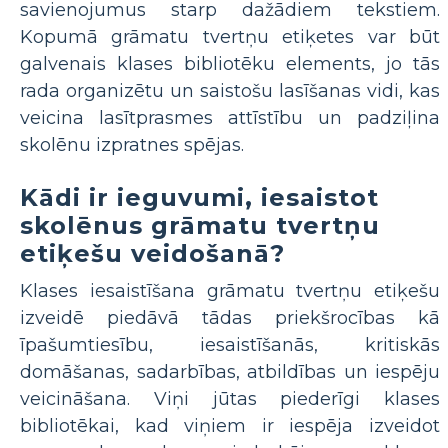
savienojumus starp dažādiem tekstiem.
Kopumā grāmatu tvertņu etiķetes var būt
galvenais klases bibliotēku elements, jo tās
rada organizētu un saistošu lasīšanas vidi, kas
veicina lasītprasmes attīstību un padziļina
skolēnu izpratnes spējas.
Kādi ir ieguvumi, iesaistot
skolēnus grāmatu tvertņu
etiķešu veidošanā?
Klases iesaistīšana grāmatu tvertņu etiķešu
izveidē piedāvā tādas priekšrocības kā
īpašumtiesību, iesaistīšanās, kritiskās
domāšanas, sadarbības, atbildības un iespēju
veicināšana. Viņi jūtas piederīgi klases
bibliotēkai, kad viņiem ir iespēja izveidot