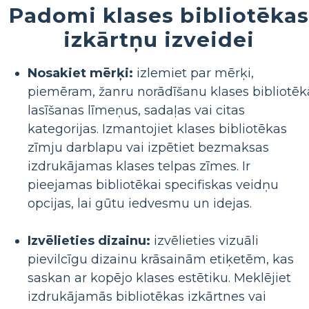
Padomi klases bibliotēkas
izkārtņu izveidei
Nosakiet mērķi:
izlemiet par mērķi,
piemēram, žanru norādīšanu klases bibliotēk
lasīšanas līmeņus, sadaļas vai citas
kategorijas. Izmantojiet klases bibliotēkas
zīmju darblapu vai izpētiet bezmaksas
izdrukājamas klases telpas zīmes. Ir
pieejamas bibliotēkai specifiskas veidņu
opcijas, lai gūtu iedvesmu un idejas.
Izvēlieties dizainu:
izvēlieties vizuāli
pievilcīgu dizainu krāsainām etiķetēm, kas
saskan ar kopējo klases estētiku. Meklējiet
izdrukājamās bibliotēkas izkārtnes vai