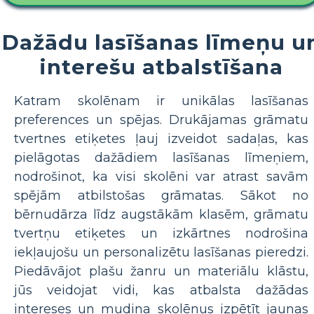
Dažādu lasīšanas līmeņu u
interešu atbalstīšana
Katram skolēnam ir unikālas lasīšanas
preferences un spējas. Drukājamas grāmatu
tvertnes etiķetes ļauj izveidot sadaļas, kas
pielāgotas dažādiem lasīšanas līmeņiem,
nodrošinot, ka visi skolēni var atrast savām
spējām atbilstošas ​​grāmatas. Sākot no
bērnudārza līdz augstākām klasēm, grāmatu
tvertņu etiķetes un izkārtnes nodrošina
iekļaujošu un personalizētu lasīšanas pieredzi.
Piedāvājot plašu žanru un materiālu klāstu,
jūs veidojat vidi, kas atbalsta dažādas
intereses un mudina skolēnus izpētīt jaunas