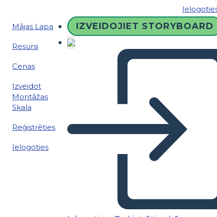
Ielogotie
IZVEIDOJIET STORYBOARD
Mājas Lapa
Resursi
Cenas
Izveidot
Montāžas
Skala
Reģistrēties
Ielogoties