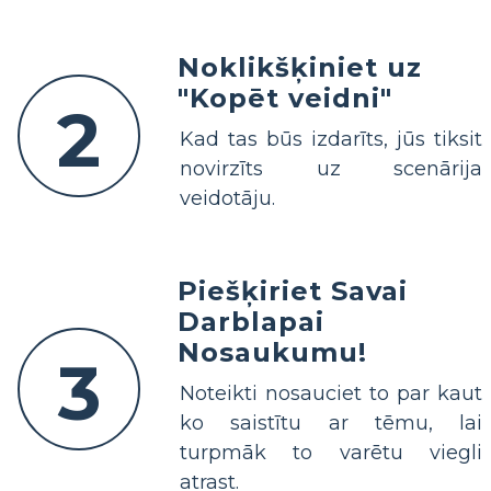
Noklikšķiniet uz
"Kopēt veidni"
2
Kad tas būs izdarīts, jūs tiksit
novirzīts uz scenārija
veidotāju.
Piešķiriet Savai
Darblapai
Nosaukumu!
3
Noteikti nosauciet to par kaut
ko saistītu ar tēmu, lai
turpmāk to varētu viegli
atrast.