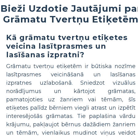
Bieži Uzdotie Jautājumi pa
Grāmatu Tvertņu Etiķetē
Kā grāmatu tvertņu etiķetes
veicina lasītprasmes un
lasīšanas izpratni?
Grāmatu tvertņu etiķetēm ir būtiska nozīme
lasītprasmes veicināšanā un lasīšanas
izpratnes uzlabošanā. Sniedzot vizuālus
norādījumus un kārtojot grāmatas,
pamatojoties uz žanriem vai tēmām, šīs
etiķetes palīdz bērniem viegli atrast un izpētīt
interesējošās grāmatas. Tie paplašina vārdu
krājumu, pakļaujot bērnus dažādiem žanriem
un tēmām, vienlaikus mudinot viņus veidot