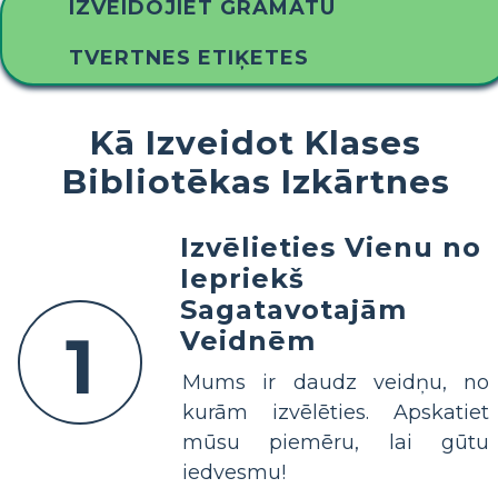
IZVEIDOJIET GRĀMATU
TVERTNES ETIĶETES
Kā Izveidot Klases
Bibliotēkas Izkārtnes
Izvēlieties Vienu no
Iepriekš
Sagatavotajām
1
Veidnēm
Mums ir daudz veidņu, no
kurām izvēlēties. Apskatiet
mūsu piemēru, lai gūtu
iedvesmu!