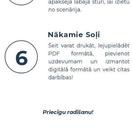
apakšējā labajā stūrī, lai izietu
no scenārija.
Nākamie Soļi
Šeit varat drukāt, lejupielādēt
6
PDF formātā, pievienot
uzdevumam un izmantot
digitālā formātā un veikt citas
darbības!
Priecīgu radīšanu!