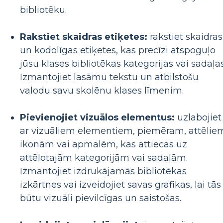
bibliotēku.
Rakstiet skaidras etiķetes:
rakstiet skaidras
un kodolīgas etiķetes, kas precīzi atspoguļo
jūsu klases bibliotēkas kategorijas vai sadaļas
Izmantojiet lasāmu tekstu un atbilstošu
valodu savu skolēnu klases līmenim.
Pievienojiet vizuālos elementus:
uzlabojiet
ar vizuāliem elementiem, piemēram, attēlie
ikonām vai apmalēm, kas attiecas uz
attēlotajām kategorijām vai sadaļām.
Izmantojiet izdrukājamās bibliotēkas
izkārtnes vai izveidojiet savas grafikas, lai tās
būtu vizuāli pievilcīgas un saistošas.