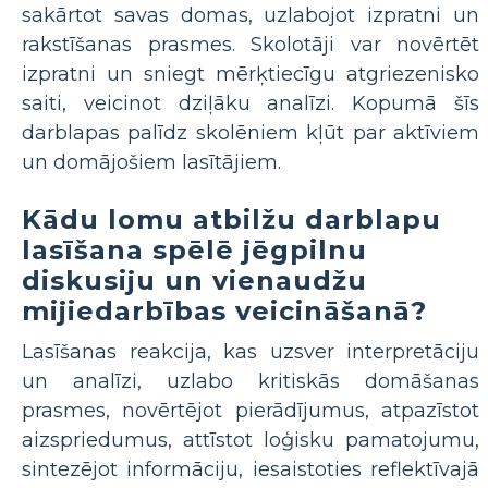
sakārtot savas domas, uzlabojot izpratni un
rakstīšanas prasmes. Skolotāji var novērtēt
izpratni un sniegt mērķtiecīgu atgriezenisko
saiti, veicinot dziļāku analīzi. Kopumā šīs
darblapas palīdz skolēniem kļūt par aktīviem
un domājošiem lasītājiem.
Kādu lomu atbilžu darblapu
lasīšana spēlē jēgpilnu
diskusiju un vienaudžu
mijiedarbības veicināšanā?
Lasīšanas reakcija, kas uzsver interpretāciju
un analīzi, uzlabo kritiskās domāšanas
prasmes, novērtējot pierādījumus, atpazīstot
aizspriedumus, attīstot loģisku pamatojumu,
sintezējot informāciju, iesaistoties reflektīvajā