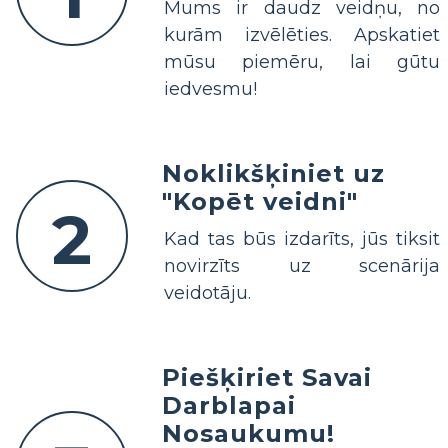
Mums ir daudz veidņu, no
kurām izvēlēties. Apskatiet
mūsu piemēru, lai gūtu
iedvesmu!
Noklikšķiniet uz
"Kopēt veidni"
2
Kad tas būs izdarīts, jūs tiksit
novirzīts uz scenārija
veidotāju.
Piešķiriet Savai
Darblapai
Nosaukumu!