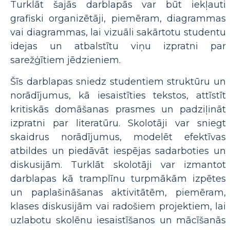
Turklāt šajās darblapās var būt iekļauti
grafiski organizētāji, piemēram, diagrammas
vai diagrammas, lai vizuāli sakārtotu studentu
idejas un atbalstītu viņu izpratni par
sarežģītiem jēdzieniem.
Šīs darblapas sniedz studentiem struktūru un
norādījumus, kā iesaistīties tekstos, attīstīt
kritiskās domāšanas prasmes un padziļināt
izpratni par literatūru. Skolotāji var sniegt
skaidrus norādījumus, modelēt efektīvas
atbildes un piedāvāt iespējas sadarboties un
diskusijām. Turklāt skolotāji var izmantot
darblapas kā tramplīnu turpmākām izpētes
un paplašināšanas aktivitātēm, piemēram,
klases diskusijām vai radošiem projektiem, lai
uzlabotu skolēnu iesaistīšanos un mācīšanās