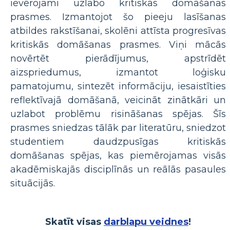
ievērojami uzlabo kritiskās domāšanas
prasmes. Izmantojot šo pieeju lasīšanas
atbildes rakstīšanai, skolēni attīsta progresīvas
kritiskās domāšanas prasmes. Viņi mācās
novērtēt pierādījumus, apstrīdēt
aizspriedumus, izmantot loģisku
pamatojumu, sintezēt informāciju, iesaistīties
reflektīvajā domāšanā, veicināt zinātkāri un
uzlabot problēmu risināšanas spējas. Šīs
prasmes sniedzas tālāk par literatūru, sniedzot
studentiem daudzpusīgas kritiskās
domāšanas spējas, kas piemērojamas visās
akadēmiskajās disciplīnās un reālās pasaules
situācijās.
Skatīt visas
darblapu veidnes
!