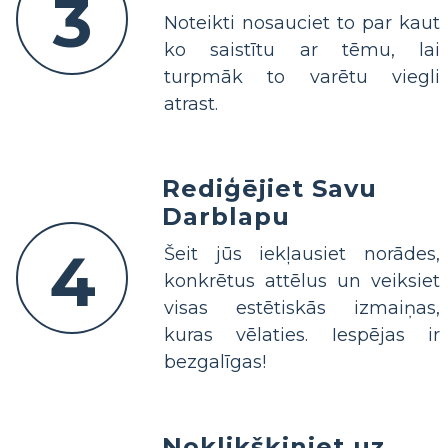
3
Noteikti nosauciet to par kaut
ko saistītu ar tēmu, lai
turpmāk to varētu viegli
atrast.
Rediģējiet Savu
Darblapu
4
Šeit jūs iekļausiet norādes,
konkrētus attēlus un veiksiet
visas estētiskās izmaiņas,
kuras vēlaties. Iespējas ir
bezgalīgas!
Noklikšķiniet uz