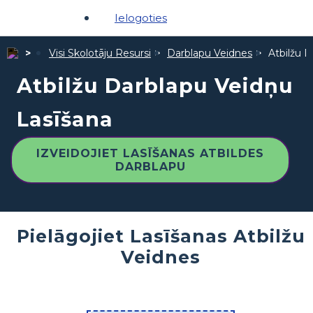
Ielogoties
Visi Skolotāju Resursi
Darblapu Veidnes
Atbilžu 
Atbilžu Darblapu Veidņu
Lasīšana
IZVEIDOJIET LASĪŠANAS ATBILDES
DARBLAPU
Pielāgojiet Lasīšanas Atbilžu
Veidnes