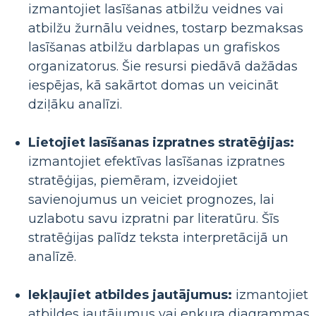
izmantojiet lasīšanas atbilžu veidnes vai
atbilžu žurnālu veidnes, tostarp bezmaksas
lasīšanas atbilžu darblapas un grafiskos
organizatorus. Šie resursi piedāvā dažādas
iespējas, kā sakārtot domas un veicināt
dziļāku analīzi.
Lietojiet lasīšanas izpratnes stratēģijas:
izmantojiet efektīvas lasīšanas izpratnes
stratēģijas, piemēram, izveidojiet
savienojumus un veiciet prognozes, lai
uzlabotu savu izpratni par literatūru. Šīs
stratēģijas palīdz teksta interpretācijā un
analīzē.
Iekļaujiet atbildes jautājumus:
izmantojiet
atbildes jautājumus vai enkura diagrammas