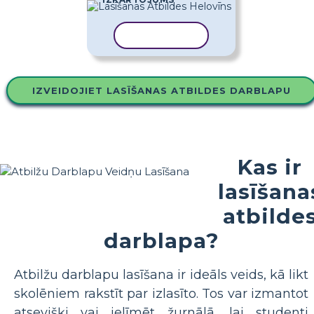
KOPĒT VEIDNI
IZVEIDOJIET LASĪŠANAS ATBILDES DARBLAPU
Kas ir
lasīšana
atbilde
darblapa?
Atbilžu darblapu lasīšana ir ideāls veids, kā likt
skolēniem rakstīt par izlasīto. Tos var izmantot
atsevišķi vai ielīmēt žurnālā, lai studenti