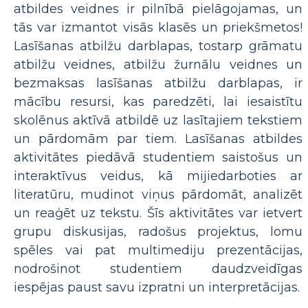
atbildes veidnes ir pilnībā pielāgojamas, un
tās var izmantot visās klasēs un priekšmetos!
Lasīšanas atbilžu darblapas, tostarp grāmatu
atbilžu veidnes, atbilžu žurnālu veidnes un
bezmaksas lasīšanas atbilžu darblapas, ir
mācību resursi, kas paredzēti, lai iesaistītu
skolēnus aktīvā atbildē uz lasītajiem tekstiem
un pārdomām par tiem. Lasīšanas atbildes
aktivitātes piedāvā studentiem saistošus un
interaktīvus veidus, kā mijiedarboties ar
literatūru, mudinot viņus pārdomāt, analizēt
un reaģēt uz tekstu. Šīs aktivitātes var ietvert
grupu diskusijas, radošus projektus, lomu
spēles vai pat multimediju prezentācijas,
nodrošinot studentiem daudzveidīgas
iespējas paust savu izpratni un interpretācijas.