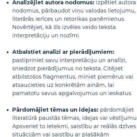
Analizējiet autora nodomus:
izpētiet autora
nodomus, pārbaudot viņu valodas lietojumu,
literārās ierīces un retorikas paņēmienus.
Novērtējiet, kā šīs izvēles veido teksta
interpretāciju un nozīmi.
Atbalstiet analīzi ar pierādījumiem:
pastipriniet savu interpretāciju un analīzi,
sniedzot pierādījumus no teksta. Citējiet
atbilstošos fragmentus, miniet piemērus vai
atsaucieties uz konkrētām ainām, lai
pamatotu savus apgalvojumus un ieskatus.
Pārdomājiet tēmas un idejas:
pārdomājiet
literatūrā paustās tēmas, idejas vai vēstījumu
Apsveriet to ietekmi, saistību ar reālās dzīves
situācijām vai saistību ar plašākām