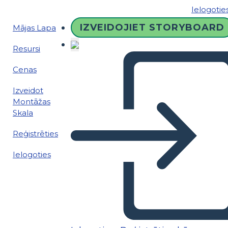
Ielogotie
IZVEIDOJIET STORYBOARD
Mājas Lapa
Resursi
Cenas
Izveidot
Montāžas
Skala
Reģistrēties
Ielogoties