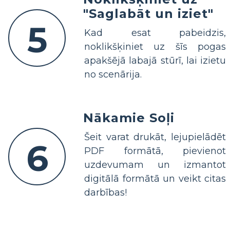
"Saglabāt un iziet"
5
Kad esat pabeidzis,
noklikšķiniet uz šīs pogas
apakšējā labajā stūrī, lai izietu
no scenārija.
Nākamie Soļi
Šeit varat drukāt, lejupielādēt
6
PDF formātā, pievienot
uzdevumam un izmantot
digitālā formātā un veikt citas
darbības!