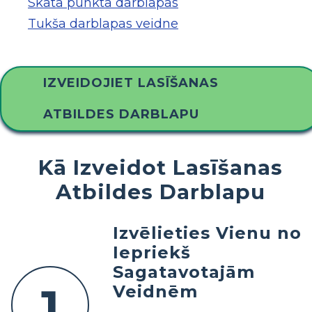
Skata punkta darblapas
Tukša darblapas veidne
IZVEIDOJIET LASĪŠANAS
ATBILDES DARBLAPU
Kā Izveidot Lasīšanas
Atbildes Darblapu
Izvēlieties Vienu no
Iepriekš
Sagatavotajām
1
Veidnēm