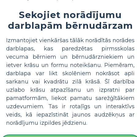
Sekojiet norādījumu
darblapām bērnudārzam
Izmantojiet vienkāršas tālāk norādītās norādes
darblapas, kas paredzētas pirmsskolas
vecuma bērniem un bērnudārzniekiem un
ietver krāsu un formu noteikšanu. Piemēram,
darblapa var likt skolēniem nokrāsot apli
sarkanu vai kvadrātu zilā krāsā. Šī darbība
uzlabo krāsu atpazīšanu un izpratni par
pamatformām, liekot pamatu sarežģītākiem
uzdevumiem. Tas ir rotaļīgs un interaktīvs
veids, kā iepazīstināt jaunos audzēkņus ar
norādījumu izpildes jēdzienu.