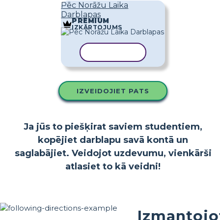
Pēc Norāžu Laika
Darblapas
PREMIUM
IZKĀRTOJUMS
KOPĒT VEIDNI
IZVEIDOJIET PATS
Ja jūs to piešķirat saviem studentiem,
kopējiet darblapu savā kontā un
saglabājiet. Veidojot uzdevumu, vienkārši
atlasiet to kā veidni!
Izmantojo