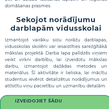
domāšanas prasmes.
Sekojot norādījumu
darblapām vidusskolai
Izmantojot vairāku soļu norāžu darblapas,
vidusskolas skolēni var iesaistīties sarežģītākā
mākslas projektā. Darba lapa palīdzēs viņiem
veikt virkni darbību, lai izveidotu mākslas
darbu, izmantojot dažādas metodes un
materiālus. Šī aktivitāte ir lieliska, lai mācītu
studentus ievērot detalizētus norādījumus un
attīstītu viņu pacietību un uzmanību detaļām.
IZVEIDOJIET ŠĀDU