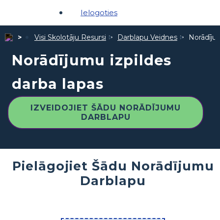
Ielogoties
Visi Skolotāju Resursi
Darblapu Veidnes
Norādījum
Norādījumu izpildes
darba lapas
IZVEIDOJIET ŠĀDU NORĀDĪJUMU
DARBLAPU
Pielāgojiet Šādu Norādījumu
Darblapu