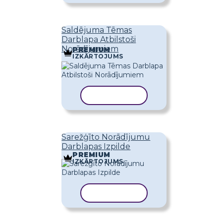
Saldējuma Tēmas
Darblapa Atbilstoši
Norādījumiem
PREMIUM
IZKĀRTOJUMS
KOPĒT VEIDNI
Sarežģīto Norādījumu
Darblapas Izpilde
PREMIUM
IZKĀRTOJUMS
KOPĒT VEIDNI