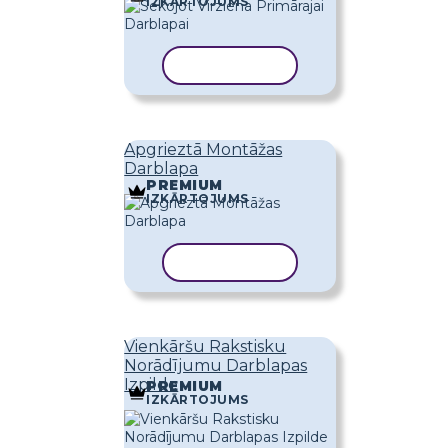
IZKĀRTOJUMS
KOPĒT VEIDNI
Apgrieztā Montāžas
Darblapa
PREMIUM
IZKĀRTOJUMS
KOPĒT VEIDNI
Vienkāršu Rakstisku
Norādījumu Darblapas
Izpilde
PREMIUM
IZKĀRTOJUMS