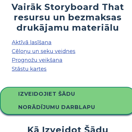
Vairāk Storyboard That
resursu un bezmaksas
drukājamu materiālu
Aktīvā lasīšana
Cēloņu un seku veidnes
Prognožu veikšana
Stāstu kartes
IZVEIDOJIET ŠĀDU
NORĀDĪJUMU DARBLAPU
Kā Izveidot Šādu