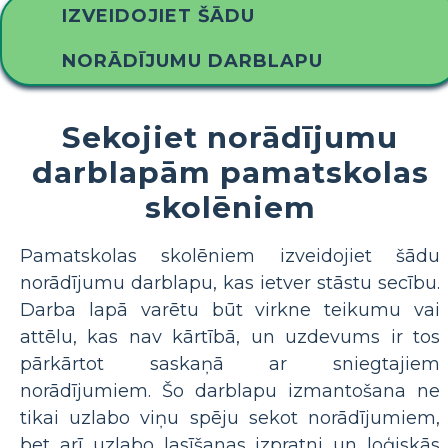
IZVEIDOJIET ŠĀDU
NORĀDĪJUMU DARBLAPU
Sekojiet norādījumu
darblapām pamatskolas
skolēniem
Pamatskolas skolēniem izveidojiet šādu
norādījumu darblapu, kas ietver stāstu secību.
Darba lapā varētu būt virkne teikumu vai
attēlu, kas nav kārtībā, un uzdevums ir tos
pārkārtot saskaņā ar sniegtajiem
norādījumiem. Šo darblapu izmantošana ne
tikai uzlabo viņu spēju sekot norādījumiem,
bet arī uzlabo lasīšanas izpratni un loģiskās