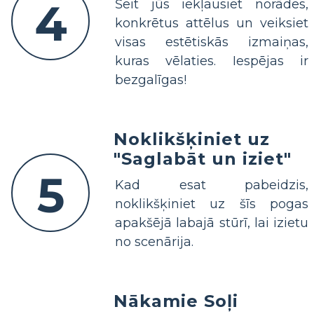
4
Šeit jūs iekļausiet norādes,
konkrētus attēlus un veiksiet
visas estētiskās izmaiņas,
kuras vēlaties. Iespējas ir
bezgalīgas!
Noklikšķiniet uz
"Saglabāt un iziet"
5
Kad esat pabeidzis,
noklikšķiniet uz šīs pogas
apakšējā labajā stūrī, lai izietu
no scenārija.
Nākamie Soļi