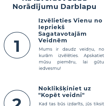
Norādījumu Darblapu
Izvēlieties Vienu no
Iepriekš
Sagatavotajām
1
Veidnēm
Mums ir daudz veidņu, no
kurām izvēlēties. Apskatiet
mūsu piemēru, lai gūtu
iedvesmu!
Noklikšķiniet uz
"Kopēt veidni"
2
Kad tas būs izdarīts, jūs tiksit