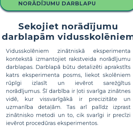
NORĀDĪJUMU DARBLAPU
Sekojiet norādījumu
darblapām vidusskolēnie
Vidusskolēniem zinātniskā eksperimenta
kontekstā izmantojiet rakstveida norādījumu
darblapas. Darblapā būtu detalizēti aprakstīts
katrs eksperimenta posms, liekot skolēniem
rūpīgi izlasīt un ievērot sarežģītus
norādījumus. Šī darbība ir ļoti svarīga zinātnes
vidē, kur vissvarīgākā ir precizitāte un
uzmanība detaļām. Tas arī palīdz izprast
zinātnisko metodi un to, cik svarīgi ir precīzi
ievērot procedūras eksperimentos.