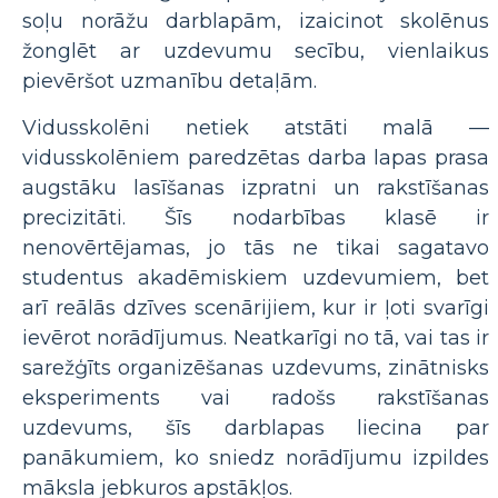
soļu norāžu darblapām, izaicinot skolēnus
žonglēt ar uzdevumu secību, vienlaikus
pievēršot uzmanību detaļām.
Vidusskolēni netiek atstāti malā —
vidusskolēniem paredzētas darba lapas prasa
augstāku lasīšanas izpratni un rakstīšanas
precizitāti. Šīs nodarbības klasē ir
nenovērtējamas, jo tās ne tikai sagatavo
studentus akadēmiskiem uzdevumiem, bet
arī reālās dzīves scenārijiem, kur ir ļoti svarīgi
ievērot norādījumus. Neatkarīgi no tā, vai tas ir
sarežģīts organizēšanas uzdevums, zinātnisks
eksperiments vai radošs rakstīšanas
uzdevums, šīs darblapas liecina par
panākumiem, ko sniedz norādījumu izpildes
māksla jebkuros apstākļos.