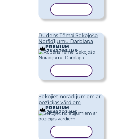
KOPĒT VEIDNI
Rudens Tēmai Sekojošo
Norādījumu Darblapa
PREMIUM
IZKĀRTOJUMS
KOPĒT VEIDNI
Sekojiet norādījumiem ar
pozīcijas vārdiem
PREMIUM
IZKĀRTOJUMS
KOPĒT VEIDNI