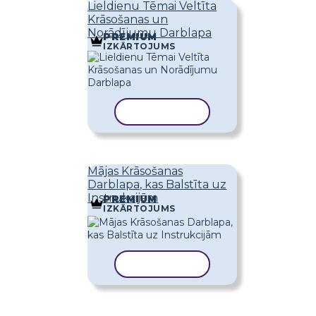
Lieldienu Tēmai Veltīta
Krāsošanas un
Norādījumu Darblapa
PREMIUM
IZKĀRTOJUMS
KOPĒT VEIDNI
Mājas Krāsošanas
Darblapa, kas Balstīta uz
Instrukcijām
PREMIUM
IZKĀRTOJUMS
KOPĒT VEIDNI