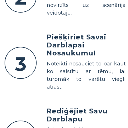
novirzīts uz scenārija
veidotāju.
Piešķiriet Savai
Darblapai
Nosaukumu!
3
Noteikti nosauciet to par kaut
ko saistītu ar tēmu, lai
turpmāk to varētu viegli
atrast.
Rediģējiet Savu
Darblapu