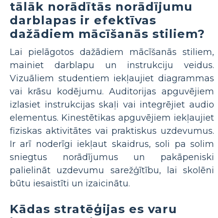
tālāk norādītās norādījumu
darblapas ir efektīvas
dažādiem mācīšanās stiliem?
Lai pielāgotos dažādiem mācīšanās stiliem,
mainiet darblapu un instrukciju veidus.
Vizuāliem studentiem iekļaujiet diagrammas
vai krāsu kodējumu. Auditorijas apguvējiem
izlasiet instrukcijas skaļi vai integrējiet audio
elementus. Kinestētikas apguvējiem iekļaujiet
fiziskas aktivitātes vai praktiskus uzdevumus.
Ir arī noderīgi iekļaut skaidrus, soli pa solim
sniegtus norādījumus un pakāpeniski
palielināt uzdevumu sarežģītību, lai skolēni
būtu iesaistīti un izaicinātu.
Kādas stratēģijas es varu