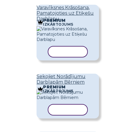
Varavīksnes Krāsošana,
Pamatojoties uz Etiķešu
Darblapu
PREMIUM
IZKĀRTOJUMS
KOPĒT VEIDNI
Sekojiet Norādījumu
Darblapām Bērniem
PREMIUM
IZKĀRTOJUMS
KOPĒT VEIDNI