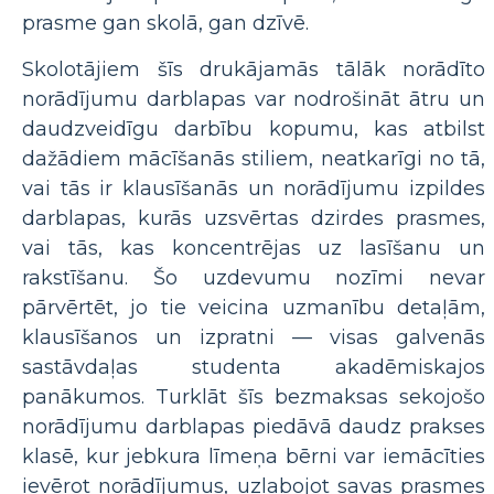
prasme gan skolā, gan dzīvē.
Skolotājiem šīs drukājamās tālāk norādīto
norādījumu darblapas var nodrošināt ātru un
daudzveidīgu darbību kopumu, kas atbilst
dažādiem mācīšanās stiliem, neatkarīgi no tā,
vai tās ir klausīšanās un norādījumu izpildes
darblapas, kurās uzsvērtas dzirdes prasmes,
vai tās, kas koncentrējas uz lasīšanu un
rakstīšanu. Šo uzdevumu nozīmi nevar
pārvērtēt, jo tie veicina uzmanību detaļām,
klausīšanos un izpratni — visas galvenās
sastāvdaļas studenta akadēmiskajos
panākumos. Turklāt šīs bezmaksas sekojošo
norādījumu darblapas piedāvā daudz prakses
klasē, kur jebkura līmeņa bērni var iemācīties
ievērot norādījumus, uzlabojot savas prasmes