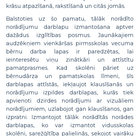
krāsu atpazīšanā, rakstīšanā un citās jomās.
Balstoties uz šo pamatu, tālāk norādīto
norādījumu darblapu izmantošana aptver
dažādus izglītības posmus. Jaunākajiem
audzēkņiem vienkāršas pirmsskolas vecuma
bērnu darba lapas ir paredzētas, lai
ieinteresētu viņu zinātkāri un attīstītu
pamatprasmes. Kad skolēni pāriet uz
bērnudārza un pamatskolas līmeni, šīs
darblapas attīstās, iekļaujot klausīšanās un
norādījumu izpildes darblapas, kurās tiek
apvienoti dzirdes norādījumi ar vizuāliem
norādījumiem, uzlabojot gan klausīšanos, gan
izpratni. Izmantojot tālāk norādītās norādes
darblapas, ko var izmantot vidusskolas
skolēni, sarežģītība palielinās, sekojot vairāku