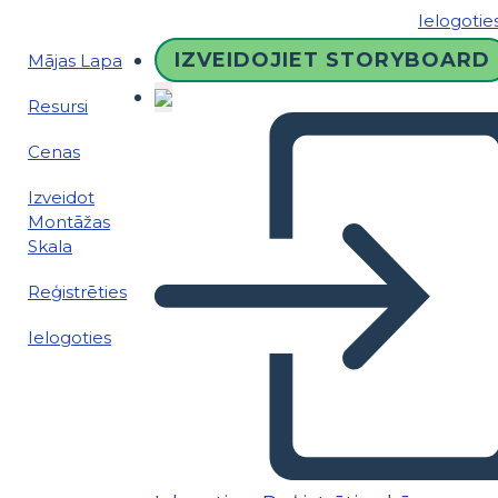
Ielogotie
IZVEIDOJIET STORYBOARD
Mājas Lapa
Resursi
Cenas
Izveidot
Montāžas
Skala
Reģistrēties
Ielogoties