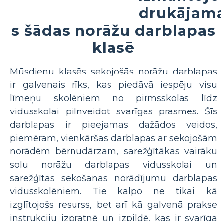
drukājam
s šādas norāžu darblapas
klasē
Mūsdienu klasēs sekojošās norāžu darblapas
ir galvenais rīks, kas piedāvā iespēju visu
līmeņu skolēniem no pirmsskolas līdz
vidusskolai pilnveidot svarīgas prasmes. Šīs
darblapas ir pieejamas dažādos veidos,
piemēram, vienkāršas darblapas ar sekojošām
norādēm bērnudārzam, sarežģītākas vairāku
soļu norāžu darblapas vidusskolai un
sarežģītas sekošanas norādījumu darblapas
vidusskolēniem. Tie kalpo ne tikai kā
izglītojošs resurss, bet arī kā galvenā prakse
instrukciju izpratnē un izpildē, kas ir svarīga