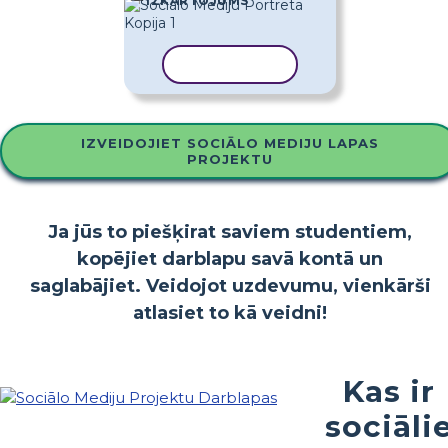
IZKĀRTOJUMS
KOPĒT VEIDNI
IZVEIDOJIET SOCIĀLO MEDIJU LAPAS
PROJEKTU
Ja jūs to piešķirat saviem studentiem,
kopējiet darblapu savā kontā un
saglabājiet. Veidojot uzdevumu, vienkārši
atlasiet to kā veidni!
Kas ir
sociāli