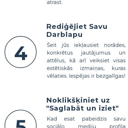
atrast.
Rediģējiet Savu
Darblapu
4
Šeit jūs iekļausiet norādes,
konkrētus jautājumus un
attēlus, kā arī veiksiet visas
estētiskās izmaiņas, kuras
vēlaties. Iespējas ir bezgalīgas!
Noklikšķiniet uz
"Saglabāt un iziet"
5
Kad esat pabeidzis savu
sociālo mediju profila