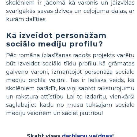
skolēniem ir jādomā kā varonis un jāizvēlas
svarīgākās savas dzīves un ceļojuma daļas, ar
kurām dalīties.
Kā izveidot personāžam
sociālo mediju profilu?
Pēc romāna izlasīšanas radošs projekts varētu
būt izveidot sociālo tīklu profilu kā grāmatas
galveno varoni, izmantojot personāža sociālo
mediju profila veidni. Tas ir lielisks veids, kā
skolēniem parādīt, ka viņi saprot raksturojumu
un rakstura attīstību. Lai to izdarītu, vienkārši
saglabājiet kādu no mūsu tukšajām sociālo
mediju veidnēm un sāciet jautrību!
Skatīt visas
darblapu veidnes
!