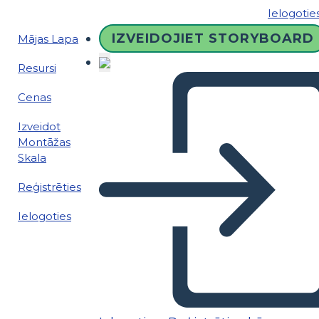
Ielogotie
IZVEIDOJIET STORYBOARD
Mājas Lapa
Resursi
Cenas
Izveidot
Montāžas
Skala
Reģistrēties
Ielogoties