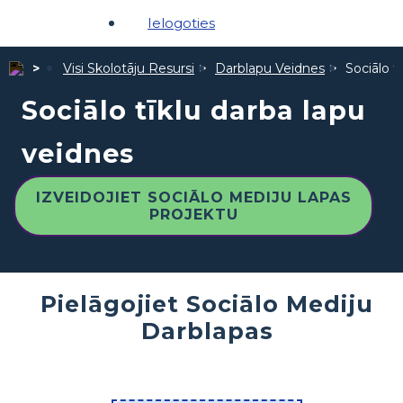
Ielogoties
Visi Skolotāju Resursi
Darblapu Veidnes
Sociālo t
Sociālo tīklu darba lapu
veidnes
IZVEIDOJIET SOCIĀLO MEDIJU LAPAS
PROJEKTU
Pielāgojiet Sociālo Mediju
Darblapas