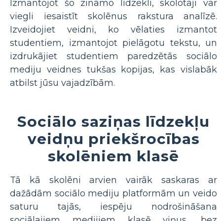
Izmantojot šo zināmo līdzekli, skolotāji var
viegli iesaistīt skolēnus rakstura analīzē.
Izveidojiet veidni, ko vēlaties izmantot
studentiem, izmantojot pielāgotu tekstu, un
izdrukājiet studentiem paredzētās sociālo
mediju veidnes tukšas kopijas, kas vislabāk
atbilst jūsu vajadzībām.
Sociālo saziņas līdzekļu
veidņu priekšrocības
skolēniem klasē
Tā kā skolēni arvien vairāk saskaras ar
dažādām sociālo mediju platformām un veido
saturu tajās, iespēju nodrošināšana
sociālajiem medijiem klasē viņus, bez