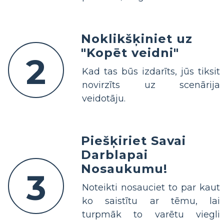
Noklikšķiniet uz
"Kopēt veidni"
2
Kad tas būs izdarīts, jūs tiksit
novirzīts uz scenārija
veidotāju.
Piešķiriet Savai
Darblapai
Nosaukumu!
3
Noteikti nosauciet to par kaut
ko saistītu ar tēmu, lai
turpmāk to varētu viegli