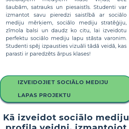
šaubām, satrauks un piesaistīs. Studenti var
izmantot savu pieredzi saistībā ar sociālo
mediju mērķiem, sociālo mediju stratēģiju,
zīmola balsi un daudz ko citu, lai izveidotu
perfektu sociālo mediju lapu stāsta varonim.
Studenti spēj izpausties vizuāli tādā veidā, kas
parasti ir paredzēts ārpus klases!
IZVEIDOJIET SOCIĀLO MEDIJU
LAPAS PROJEKTU
Kā izveidot sociālo medij
profila veidni, izmantojot