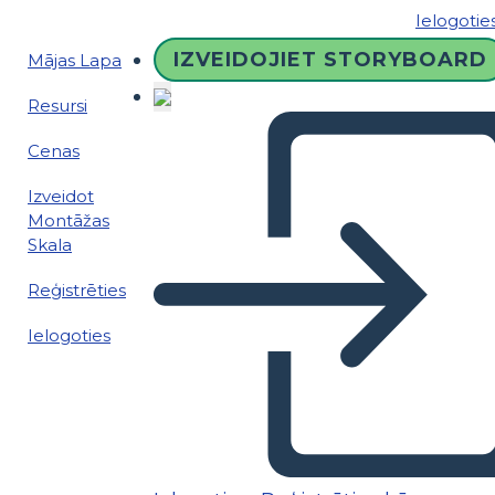
Ielogotie
IZVEIDOJIET STORYBOARD
Mājas Lapa
Resursi
Cenas
Izveidot
Montāžas
Skala
Reģistrēties
Ielogoties