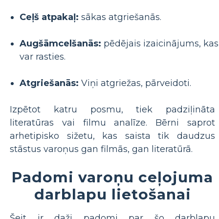
Ceļš atpakaļ:
sākas atgriešanās.
Augšāmcelšanās:
pēdējais izaicinājums, kas
var rasties.
Atgriešanās:
Viņi atgriežas, pārveidoti.
Izpētot katru posmu, tiek padziļināta
literatūras vai filmu analīze. Bērni saprot
arhetipisko sižetu, kas saista tik daudzus
stāstus varoņus gan filmās, gan literatūrā.
Padomi varoņu ceļojuma
darblapu lietošanai
Šeit ir daži padomi par šo darblapu