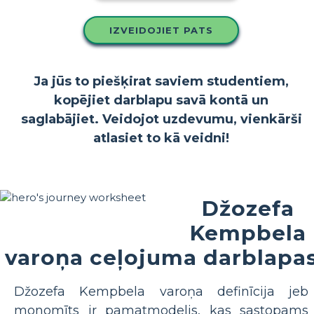
IZVEIDOJIET PATS
Ja jūs to piešķirat saviem studentiem,
kopējiet darblapu savā kontā un
saglabājiet. Veidojot uzdevumu, vienkārši
atlasiet to kā veidni!
Džozefa
Kempbela
varoņa ceļojuma darblapa
Džozefa Kempbela varoņa definīcija jeb
monomīts ir pamatmodelis, kas sastopams