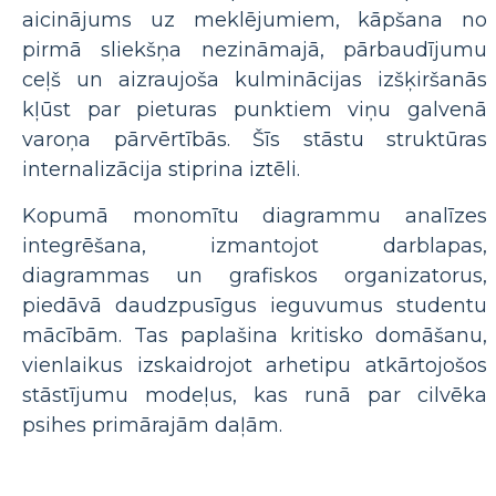
aicinājums uz meklējumiem, kāpšana no
pirmā sliekšņa nezināmajā, pārbaudījumu
ceļš un aizraujoša kulminācijas izšķiršanās
kļūst par pieturas punktiem viņu galvenā
varoņa pārvērtībās. Šīs stāstu struktūras
internalizācija stiprina iztēli.
Kopumā monomītu diagrammu analīzes
integrēšana, izmantojot darblapas,
diagrammas un grafiskos organizatorus,
piedāvā daudzpusīgus ieguvumus studentu
mācībām. Tas paplašina kritisko domāšanu,
vienlaikus izskaidrojot arhetipu atkārtojošos
stāstījumu modeļus, kas runā par cilvēka
psihes primārajām daļām.