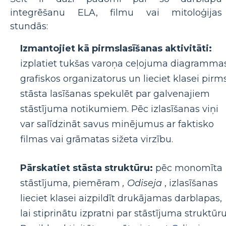
integrēšanu ELA, filmu vai mitoloģijas
stundās:
Izmantojiet kā pirmslasīšanas aktivitāti:
izplatiet tukšas varoņa ceļojuma diagramma
grafiskos organizatorus un lieciet klasei pirm
stāsta lasīšanas spekulēt par galvenajiem
stāstījuma notikumiem. Pēc izlasīšanas viņi
var salīdzināt savus minējumus ar faktisko
filmas vai grāmatas sižeta virzību.
Pārskatiet stāsta struktūru:
pēc monomīta
stāstījuma, piemēram
, Odiseja
, izlasīšanas
lieciet klasei aizpildīt drukājamas darblapas,
lai stiprinātu izpratni par stāstījuma struktūru