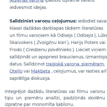
Ikdienas varoņa
īpašību izpratne varētu
iedvesmot idejas.
Salīdziniet varoņu ceļojumus:
iedodiet sava
klasei dažādas darblapas tādiem literatūras
un filmu varoņiem kā Odisejs (
Odiseja
), Lūk
Skaivokers (
Zvaigžņu kari
), Harijs Poters vai
Frodo (
Gredzenu pavēlnieks
). Lieciet viņiem
salīdzināt un apspriest braucienus, izmantojo
datus. Salīdzinot
traģiskā varoņa, piemēram,
Otello
vai
Makbeta
, ceļojumus, var rasties arī
saprātīga diskusija.
Integrējot dažādu literatūras vai filmu varoņu
tipu un piemēru analīzi, padziļinās skolēnu
izpratne par monomīta šablonu.