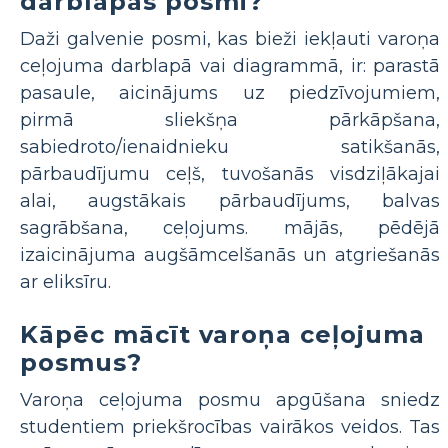
darblapas posmi?
Daži galvenie posmi, kas bieži iekļauti varoņa
ceļojuma darblapā vai diagrammā, ir: parastā
pasaule, aicinājums uz piedzīvojumiem,
pirmā sliekšņa pārkāpšana,
sabiedroto/ienaidnieku satikšanās,
pārbaudījumu ceļš, tuvošanās visdziļākajai
alai, augstākais pārbaudījums, balvas
sagrābšana, ceļojums. mājās, pēdējā
izaicinājuma augšāmcelšanās un atgriešanās
ar eliksīru.
Kāpēc mācīt varoņa ceļojuma
posmus?
Varoņa ceļojuma posmu apgūšana sniedz
studentiem priekšrocības vairākos veidos. Tas