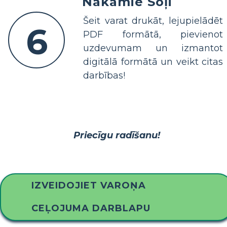
Nākamie Soļi
Šeit varat drukāt, lejupielādēt
6
PDF formātā, pievienot
uzdevumam un izmantot
digitālā formātā un veikt citas
darbības!
Priecīgu radīšanu!
IZVEIDOJIET VAROŅA
CEĻOJUMA DARBLAPU