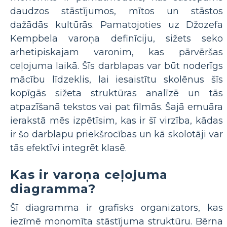
daudzos stāstījumos, mītos un stāstos
dažādās kultūrās. Pamatojoties uz Džozefa
Kempbela varoņa definīciju, sižets seko
arhetipiskajam varonim, kas pārvēršas
ceļojuma laikā. Šīs darblapas var būt noderīgs
mācību līdzeklis, lai iesaistītu skolēnus šīs
kopīgās sižeta struktūras analīzē un tās
atpazīšanā tekstos vai pat filmās. Šajā emuāra
ierakstā mēs izpētīsim, kas ir šī virzība, kādas
ir šo darblapu priekšrocības un kā skolotāji var
tās efektīvi integrēt klasē.
Kas ir varoņa ceļojuma
diagramma?
Šī diagramma ir grafisks organizators, kas
iezīmē monomīta stāstījuma struktūru. Bērna