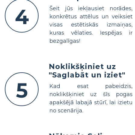
4
Šeit jūs iekļausiet norādes,
konkrētus attēlus un veiksiet
visas estētiskās izmaiņas,
kuras vēlaties. Iespējas ir
bezgalīgas!
Noklikšķiniet uz
"Saglabāt un iziet"
5
Kad esat pabeidzis,
noklikšķiniet uz šīs pogas
apakšējā labajā stūrī, lai izietu
no scenārija.