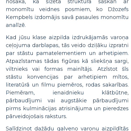
nosaka, kā sižeta struktūra saskan ar
monomītu veidnes posmiem, ko Džozefs
Kempbels izdomājis savā pasaules monomītu
analīzē.
Kad jūsu klase aizpilda izdrukājamās varoņa
ceļojuma darblapas, tās veido dziļāku izpratni
par stāstu pamatelementiem un arhetipiem.
Atpazīstamas tādas figūras kā sliekšņa sargi,
viltnieks vai formas mainītājs. Atzīstot šīs
stāstu konvencijas par arhetipiem mītos,
literatūrā un filmu piemēros, rodas sakarības.
Piemēram, ienaidnieku klātbūtne,
pārbaudījumi vai augstākie pārbaudījumi
pirms kulminācijas atrisinājuma un pieredzes
pārveidojošais raksturs.
Salīdzinot dažādu galveno varoņu aizpildītās