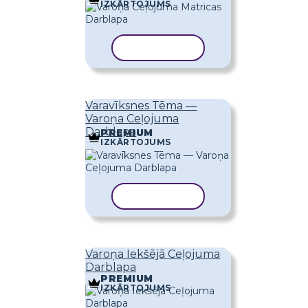
IZKĀRTOJUMS
KOPĒT VEIDNI
Varavīksnes Tēma —
Varoņa Ceļojuma
Darblapa
PREMIUM
IZKĀRTOJUMS
KOPĒT VEIDNI
Varoņa Iekšējā Ceļojuma
Darblapa
PREMIUM
IZKĀRTOJUMS