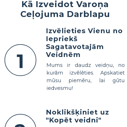
Kā Izveidot Varoņa
Ceļojuma Darblapu
Izvēlieties Vienu no
Iepriekš
Sagatavotajām
1
Veidnēm
Mums ir daudz veidņu, no
kurām izvēlēties. Apskatiet
mūsu piemēru, lai gūtu
iedvesmu!
Noklikšķiniet uz
"Kopēt veidni"