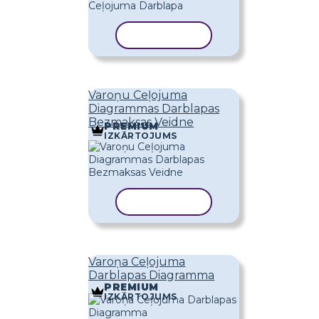
KOPĒT VEIDNI
Varoņu Ceļojuma
Diagrammas Darblapas
Bezmaksas Veidne
PREMIUM
IZKĀRTOJUMS
KOPĒT VEIDNI
Varoņa Ceļojuma
Darblapas Diagramma
PREMIUM
IZKĀRTOJUMS