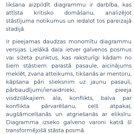
likšana aizpildīt diagrammu ir darbība, kas
attīsta kritisko domāšanu, analizējot
stāstījuma notikumus un iedalot tos pareizajā
stadijā.
Ir pieejamas daudzas monomītu diagrammu
versijas. Lielākā daļa ietver galvenos posmus
vai sižeta punktus, kas raksturīgi kādam no
šiem stāstiem: parastā pasaule, aicinājums
meklēt, zvana atteikums, tikšanās ar mentoru,
kāpšana pāri slieksnim uz jaunu pasauli,
pārbaudījumi/ienaidnieki, pieeja
visdziļākajiem. ala, konflikts, balva par
konflikta pārvarēšanu, ceļš atpakaļ,
augšāmcelšanās un atgriešanās ar eliksīru.
Diagramma izseko galveno varoni katrā šī
transformējošā stāsta posmā.