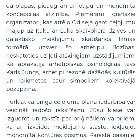
darblapas, pieaug arī arhetipu un monomīta
koncepcijas atzinība. Piemēram, grafiskie
organizatori, kas attēlo Odiseja garo ceļojumu
mājup uz Itaku ar Lūka Skaivokera dzīves un
galaktisko meklējumu skatīšanos filmas
formātā, uzsver šo arhetipu līdzības,
neskatoties uz ļoti atšķirīgiem uzstādījumiem.
Kā aprakstīja arhetipiskās psiholoģijas tēvs
Karls Jungs, arhetipi rezonē dažādās kultūrās
un laikmetos caur simboliem kolektīvajā
bezapziņā.
Turklāt varonīgā ceļojuma plāna iedarbība var
veicināt radošo rakstīšanu. Jūsu klase var
izgudrot un rakstīt par oriģināliem varoņiem,
kā arī izveidot meklējumu stāstu, iekļaujot
monomīta kontūras posmus. Parastā pasaule,