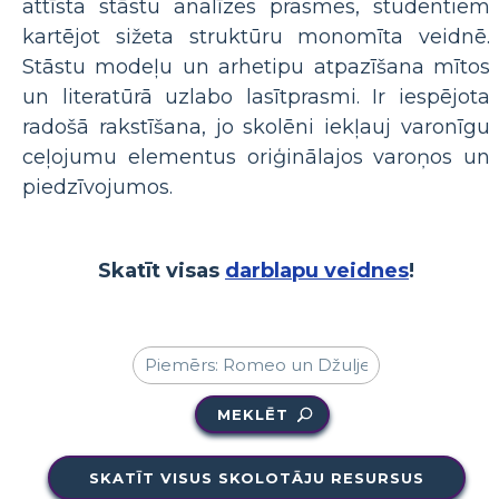
attīsta stāstu analīzes prasmes, studentiem
kartējot sižeta struktūru monomīta veidnē.
Stāstu modeļu un arhetipu atpazīšana mītos
un literatūrā uzlabo lasītprasmi. Ir iespējota
radošā rakstīšana, jo skolēni iekļauj varonīgu
ceļojumu elementus oriģinālajos varoņos un
piedzīvojumos.
Skatīt visas
darblapu veidnes
!
MEKLĒT
SKATĪT VISUS SKOLOTĀJU RESURSUS