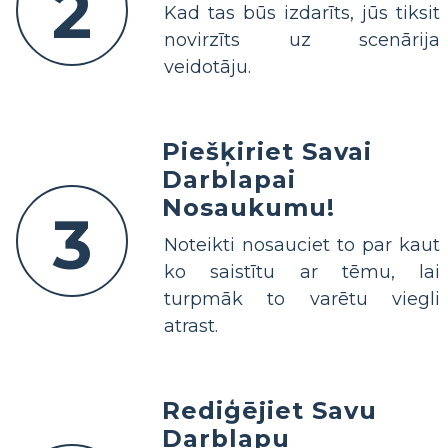
2
Kad tas būs izdarīts, jūs tiksit
novirzīts uz scenārija
veidotāju.
Piešķiriet Savai
Darblapai
Nosaukumu!
3
Noteikti nosauciet to par kaut
ko saistītu ar tēmu, lai
turpmāk to varētu viegli
atrast.
Rediģējiet Savu
Darblapu