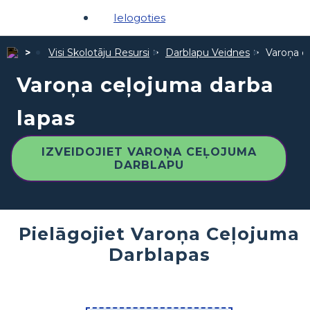
Ielogoties
Visi Skolotāju Resursi
Darblapu Veidnes
Varoņa c
Varoņa ceļojuma darba
lapas
IZVEIDOJIET VAROŅA CEĻOJUMA
DARBLAPU
Pielāgojiet Varoņa Ceļojuma
Darblapas