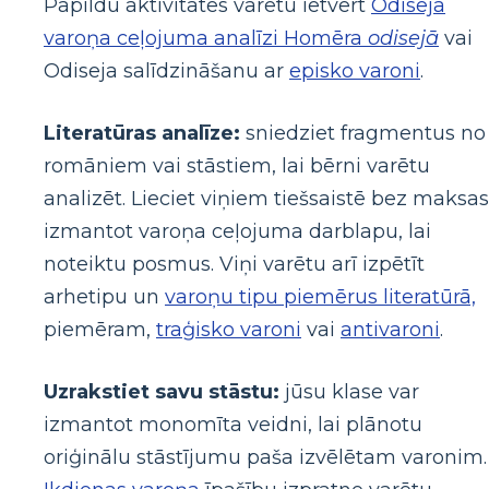
Papildu aktivitātes varētu ietvert
Odiseja
varoņa ceļojuma analīzi Homēra
odisejā
vai
Odiseja salīdzināšanu ar
episko varoni
.
Literatūras analīze:
sniedziet fragmentus no
romāniem vai stāstiem, lai bērni varētu
analizēt. Lieciet viņiem tiešsaistē bez maksas
izmantot varoņa ceļojuma darblapu, lai
noteiktu posmus. Viņi varētu arī izpētīt
arhetipu un
varoņu tipu piemērus literatūrā,
piemēram,
traģisko varoni
vai
antivaroni
.
Uzrakstiet savu stāstu:
jūsu klase var
izmantot monomīta veidni, lai plānotu
oriģinālu stāstījumu paša izvēlētam varonim.