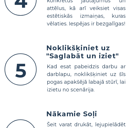
4
konkrētus jautājumus un
attēlus, kā arī veiksiet visas
estētiskās izmaiņas, kuras
vēlaties. Iespējas ir bezgalīgas!
Noklikšķiniet uz
"Saglabāt un iziet"
5
Kad esat pabeidzis darbu ar
darblapu, noklikšķiniet uz šīs
pogas apakšējā labajā stūrī, lai
izietu no scenārija.
Nākamie Soļi
Šeit varat drukāt, lejupielādēt