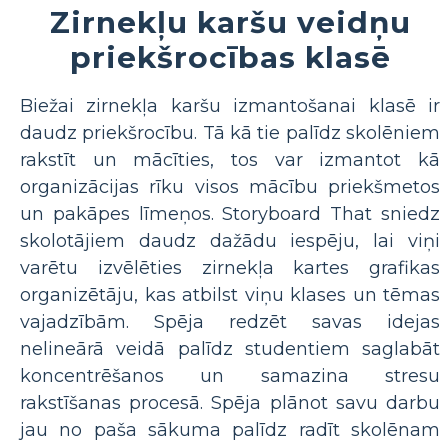
Zirnekļu karšu veidņu
priekšrocības klasē
Biežai zirnekļa karšu izmantošanai klasē ir
daudz priekšrocību. Tā kā tie palīdz skolēniem
rakstīt un mācīties, tos var izmantot kā
organizācijas rīku visos mācību priekšmetos
un pakāpes līmeņos. Storyboard That sniedz
skolotājiem daudz dažādu iespēju, lai viņi
varētu izvēlēties zirnekļa kartes grafikas
organizētāju, kas atbilst viņu klases un tēmas
vajadzībām. Spēja redzēt savas idejas
nelineārā veidā palīdz studentiem saglabāt
koncentrēšanos un samazina stresu
rakstīšanas procesā. Spēja plānot savu darbu
jau no paša sākuma palīdz radīt skolēnam