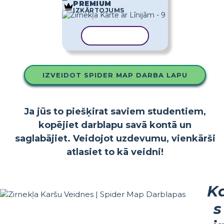
PREMIUM
IZKĀRTOJUMS
KOPĒT VEIDNI
IZVEIDOT SPIDER MAP DARBA LAPU
Ja jūs to piešķirat saviem studentiem,
kopējiet darblapu savā kontā un
saglabājiet. Veidojot uzdevumu, vienkārši
atlasiet to kā veidni!
K
s