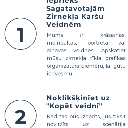
Iepriekš
Sagatavotajām
Zirnekļa Karšu
Veidnēm
1
Mums ir krāsainas,
melnbaltas, portreta vai
ainavas veidnes. Apskatiet
mūsu zirnekļa tīkla grafikas
organizatora piemēru, lai gūtu
iedvesmu!
Noklikšķiniet uz
"Kopēt veidni"
2
Kad tas būs izdarīts, jūs tiksit
novirzīts uz scenārija