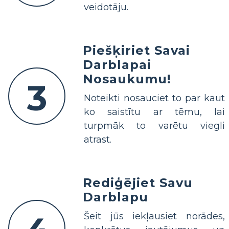
veidotāju.
Piešķiriet Savai
Darblapai
Nosaukumu!
3
Noteikti nosauciet to par kaut
ko saistītu ar tēmu, lai
turpmāk to varētu viegli
atrast.
Rediģējiet Savu
Darblapu
Šeit jūs iekļausiet norādes,