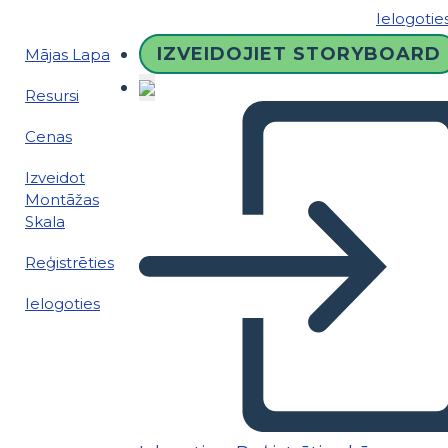
Ielogotie
IZVEIDOJIET STORYBOARD
Mājas Lapa
Resursi
Cenas
Izveidot
Montāžas
Skala
Reģistrēties
Ielogoties