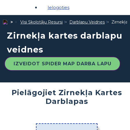
Ielogoties
Visi Skolotāju Resursi
Darblapu Veidnes
Zirnekļa 
Zirnekļa kartes darblapu
veidnes
IZVEIDOT SPIDER MAP DARBA LAPU
Pielāgojiet Zirnekļa Kartes
Darblapas