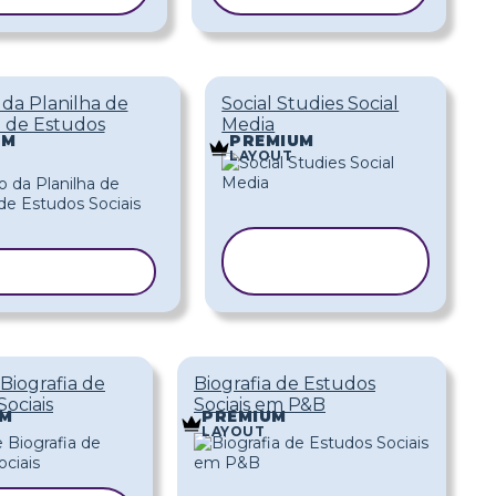
da Planilha de
Social Studies Social
a de Estudos
Media
UM
PREMIUM
LAYOUT
COPIAR
IAR MODELO
MODELO
Biografia de
Biografia de Estudos
ociais
Sociais em P&B
UM
PREMIUM
LAYOUT