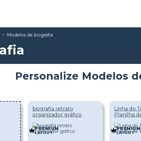
Modelos de biografia
afia
Personalize Modelos d
biografia retrato
Linha do 
organizador gráfico
Planilha d
PREMIUM
PREMIUM
LAYOUT
LAYOUT