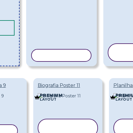
CO
COPIAR MODELO
MO
a 9
Biografia Poster 11
Planilha
PREMIUM
PREMI
LAYOUT
LAYOUT
COPIAR
DELO
MODELO