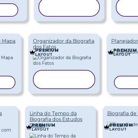
COPIAR
DELO
MODELO
M
e Mapa
Organizador da Biografia
Planejador
dos Fatos
PREMIUM
PREMIUM
LAYOUT
LAYOUT
COPIAR
ELO
MODELO
COPI
a
Linha do Tempo da
Biografia de
Biografia dos Estudos
Sociais
PREMIUM
PREMIUM
LAYOUT
LAYOUT