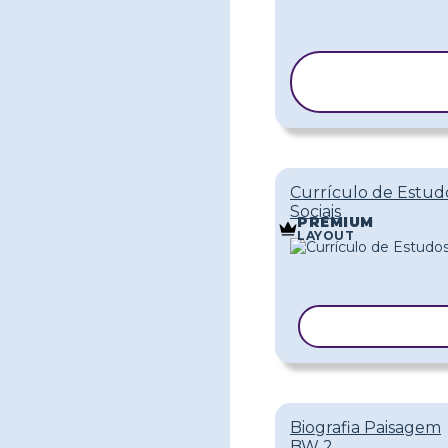
COPIAR
MODELO
Currículo de Estud
Sociais
PREMIUM
LAYOUT
COPIAR MOD
Biografia Paisagem
BW 2