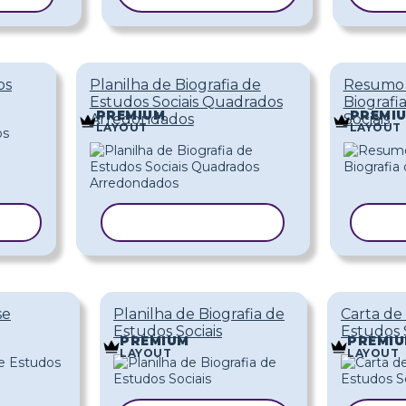
os
Planilha de Biografia de
Resumo 
Estudos Sociais Quadrados
Biografi
PREMIUM
PREMI
Arredondados
Sociais
LAYOUT
LAYOUT
LO
COPIAR MODELO
COP
se
Planilha de Biografia de
Carta de 
Estudos Sociais
Estudos S
PREMIUM
PREMI
LAYOUT
LAYOUT