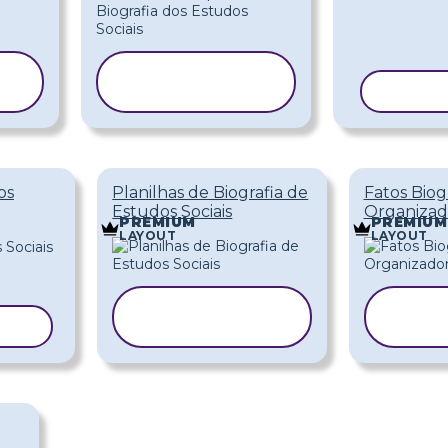
COPIAR
MODELO
COPIA
os
Planilhas de Biografia de
Fatos Biog
Estudos Sociais
Organizad
PREMIUM
PREMIUM
LAYOUT
LAYOUT
COPIAR
C
ELO
MODELO
M