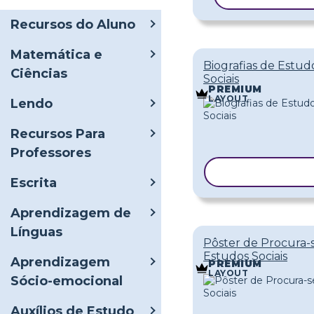
Recursos do Aluno
Matemática e
Biografias de Estud
Ciências
Sociais
PREMIUM
LAYOUT
Lendo
Recursos Para
Professores
COPIAR MODE
Escrita
Aprendizagem de
Línguas
Pôster de Procura-
Estudos Sociais
Aprendizagem
PREMIUM
LAYOUT
Sócio-emocional
Auxílios de Estudo