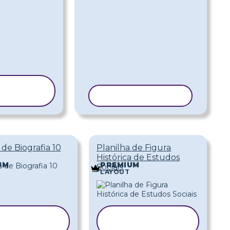
PIAR
DELO
COPIAR MODELO
 de Biografia 10
Planilha de Figura
Histórica de Estudos
UM
PREMIUM
Sociais
LAYOUT
COPIAR
COPIAR
MODELO
MODELO