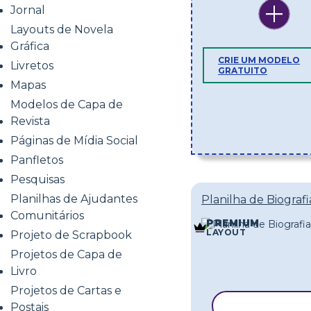
Jornal
Layouts de Novela
Gráfica
CRIE UM MODELO
Livretos
GRATUITO
Mapas
Modelos de Capa de
Revista
Páginas de Mídia Social
Panfletos
Pesquisas
Planilhas de Ajudantes
Planilha de Biografi
Comunitários
PREMIUM
LAYOUT
Projeto de Scrapbook
Projetos de Capa de
Livro
Projetos de Cartas e
COPIAR MO
Postais