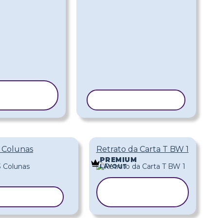
OPIAR
ODELO
COPIAR MODELO
3 Colunas
Retrato da Carta T BW 1
PREMIUM
LAYOUT
COPIAR
AR MODELO
MODELO