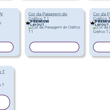
BW
Cor da Paisagem do
Cor da 
Gráfico T 1
Gráfico 
PREMIUM
PREMI
LAYOUT
LAYOUT
ELO
COPIAR MODELO
COP
o T