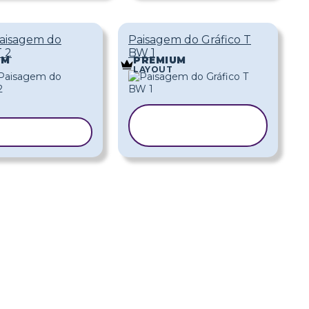
Paisagem do
Paisagem do Gráfico T
T 2
BW 1
UM
PREMIUM
LAYOUT
COPIAR
IAR MODELO
MODELO