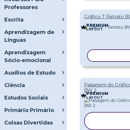
Professores
Gráfico T Retrato 
Escrita
PREMIUM
LAYOUT
Aprendizagem de
Línguas
Aprendizagem
COPIAR MOD
Sócio-emocional
Auxílios de Estudo
Ciência
Paisagem do Gráfic
BW 2
PREMIUM
Estudos Sociais
LAYOUT
Primário Primário
COPIAR
Coisas Divertidas
MODELO