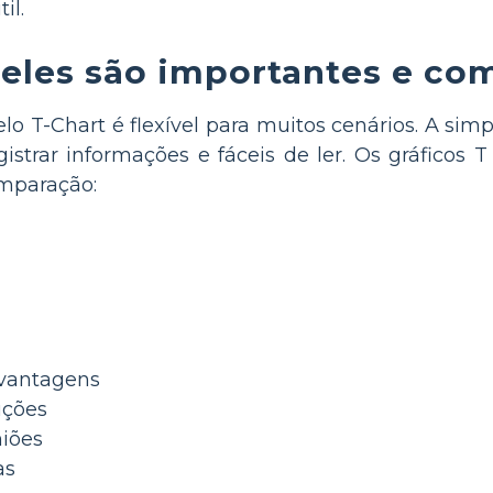
il.
 eles são importantes e co
 T-Chart é flexível para muitos cenários. A simpl
egistrar informações e fáceis de ler. Os gráfico
omparação:
vantagens
uções
niões
as