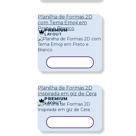
Planilha de Formas 2D
com Tema Emoji em
Preto e Branco
PREMIUM
LAYOUT
COPIAR MODELO
Planilha de Formas 2D
Inspirada em giz de Cera
PREMIUM
LAYOUT
COPIAR MODELO