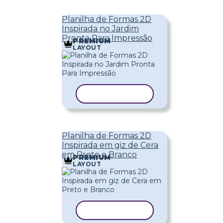
Planilha de Formas 2D
Inspirada no Jardim
Pronta Para Impressão
PREMIUM
LAYOUT
COPIAR MODELO
Planilha de Formas 2D
Inspirada em giz de Cera
em Preto e Branco
PREMIUM
LAYOUT
COPIAR MODELO