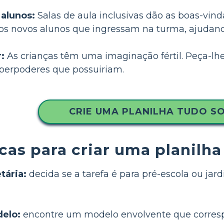
 alunos:
Salas de aula inclusivas dão as boas-vin
os novos alunos que ingressam na turma, ajudand
:
As crianças têm uma imaginação fértil. Peça-lh
perpoderes que possuiriam.
CRIE UMA PLANILHA TUDO S
cas para criar uma planilh
tária:
decida se a tarefa é para pré-escola ou jar
elo:
encontre um modelo envolvente que correspo