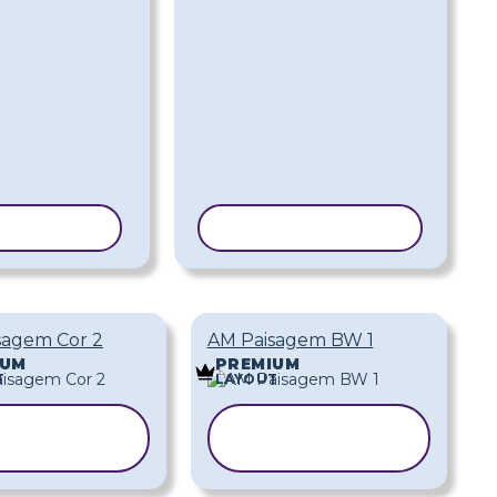
R MODELO
COPIAR MODELO
sagem Cor 2
AM Paisagem BW 1
IUM
PREMIUM
T
LAYOUT
COPIAR
COPIAR
MODELO
MODELO