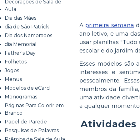
Decorações de Sala de
Aula
Dia das Mães
A
primeira semana
de
dia de São Patrick
ano letivo, e uma das
Dia dos Namorados
usar planilhas "Tudo 
dia Memorial
escolar e do jardim d
Father's Day
Folhetos
Esses modelos são a
Jogos
interesses e senti
Menus
pessoalmente. Essas
Modelos de eCard
membros da família, 
Monogramas
uma atividade divert
a qualquer momento
Páginas Para Colorir em
Branco
Atividades
Papel de Parede
Pesquisas de Palavras
Prêmios de Sala de Aula