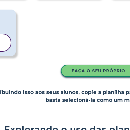
FAÇA O SEU PRÓPRIO
ibuindo isso aos seus alunos, copie a planilha p
basta selecioná-la como um m
Explorando o uso das plan