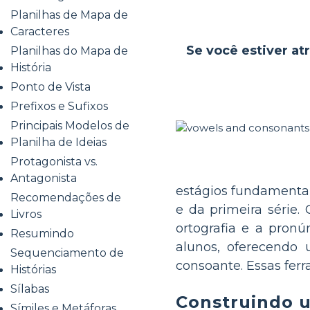
Planilhas de Mapa de
Caracteres
Se você estiver atr
Planilhas do Mapa de
História
Ponto de Vista
Prefixos e Sufixos
Principais Modelos de
Planilha de Ideias
Protagonista vs.
Antagonista
estágios fundamentai
Recomendações de
e da primeira série.
Livros
ortografia e a pronú
Resumindo
alunos, oferecendo
Sequenciamento de
consoante. Essas fer
Histórias
Sílabas
Construindo 
Símiles e Metáforas