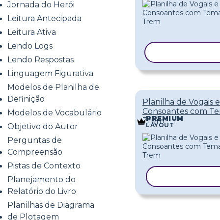
Jornada do Herói
Leitura Antecipada
Leitura Ativa
Lendo Logs
COPIAR MOD
Lendo Respostas
Linguagem Figurativa
Modelos de Planilha de
Definição
Planilha de Vogais e
Consoantes com T
Modelos de Vocabulário
PREMIUM
Trem
LAYOUT
Objetivo do Autor
Perguntas de
Compreensão
Pistas de Contexto
COPIAR MOD
Planejamento do
Relatório do Livro
Planilhas de Diagrama
de Plotagem