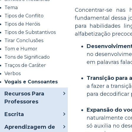
Tema
Concentrar-se nas h
Tipos de Conflito
fundamental dessa jo
Tipos de Heróis
para habilidades li
Tipos de Substantivos
alfabetização precoce
Tirar Conclusões
Desenvolviment
Tom e Humor
no desenvolvimen
Tons de Significado
em palavras falad
Traços de Caráter
Verbos
Transição para a
Vogais e Consoantes
a fazer a transi
Recursos Para
para decodificar 
Professores
Expansão do voc
Escrita
naturalmente com
só auxilia no d
Aprendizagem de