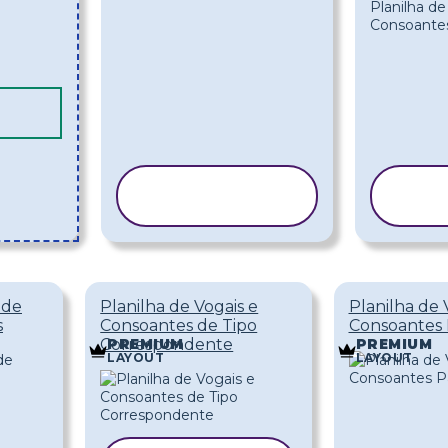
COPIAR
C
MODELO
M
 de
Planilha de Vogais e
Planilha de 
s
Consoantes de Tipo
Consoantes 
Correspondente
PREMIUM
PREMIUM
LAYOUT
LAYOUT