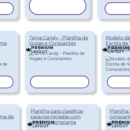
COPIAR
ELO
MODELO
COPIA
Tema Candy - Planilha de
Modelo de
ema
Vogais e Consoantes
Escrita de
PREMIUM
PREMIUM
Consoante
LAYOUT
LAYOUT
LO
COPIAR MODELO
COPI
Planilha para classificar
Planilha
ema de
palavras iniciadas com
consoan
vogal ou consoante
de sorve
PREMIUM
PREMI
LAYOUT
LAYOUT