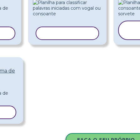
ELO
COPIAR MODELO
ema de
ELO
FAÇA O SEU PRÓPRIO