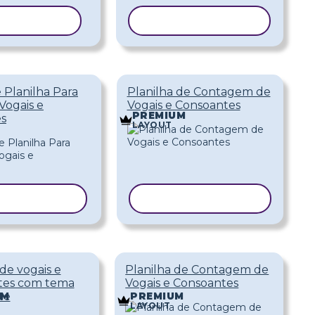
R MODELO
COPIAR MODELO
 Planilha Para
Planilha de Contagem de
 Vogais e
Vogais e Consoantes
PREMIUM
s
LAYOUT
AR MODELO
COPIAR MODELO
 de vogais e
Planilha de Contagem de
tes com tema
Vogais e Consoantes
te
UM
PREMIUM
LAYOUT