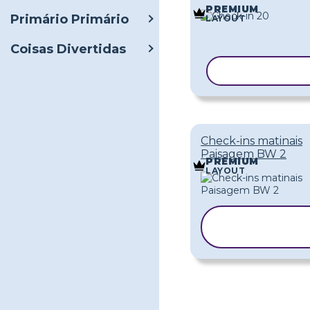
PREMIUM
Primário Primário
LAYOUT
Coisas Divertidas
COPIAR MOD
Check-ins matinais
Paisagem BW 2
PREMIUM
LAYOUT
COPIAR
MODELO