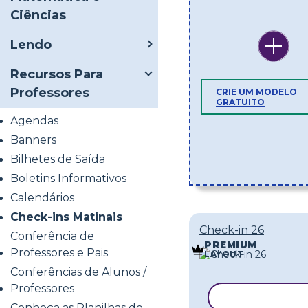
Ciências
Lendo
Recursos Para
Professores
CRIE UM MODELO
GRATUITO
Agendas
Banners
Bilhetes de Saída
Boletins Informativos
Calendários
Check-ins Matinais
Check-in 26
Conferência de
PREMIUM
Professores e Pais
LAYOUT
Conferências de Alunos /
Professores
COPIAR MOD
Conheça as Planilhas do