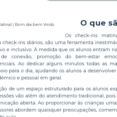
O que sã
Os check-ins matin
 check-ins diários, são uma ferramenta inestimá
ivo e inclusivo. À medida que os alunos entram n
de conexão, promoção do bem-estar emoci
enciais. Ao dedicar alguns minutos todas as m
oio para o dia, ajudando os alunos a desenvolv
émico e pessoal em geral.
ação de um espaço estruturado para os alunos e
sessões vão além do atendimento tradicional, poi
icação aberta. Ao proporcionar às crianças uma p
essores abordem quaisquer preocupações, come
e aula.