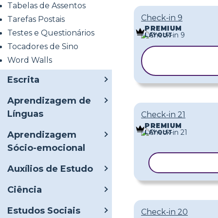
Tabelas de Assentos
Check-in 9
Tarefas Postais
PREMIUM
Testes e Questionários
LAYOUT
Tocadores de Sino
COPIAR
Word Walls
MODELO
Escrita
Aprendizagem de
Línguas
Check-in 21
PREMIUM
LAYOUT
Aprendizagem
Sócio-emocional
COPIAR MO
Auxílios de Estudo
Ciência
Estudos Sociais
Check-in 20