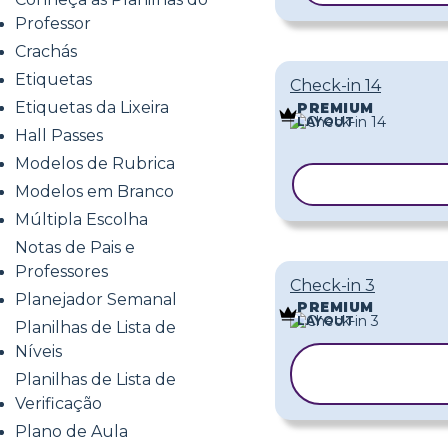
Professor
Crachás
Etiquetas
Check-in 14
Etiquetas da Lixeira
PREMIUM
LAYOUT
Hall Passes
Modelos de Rubrica
COPIAR MOD
Modelos em Branco
Múltipla Escolha
Notas de Pais e
Professores
Check-in 3
Planejador Semanal
PREMIUM
LAYOUT
Planilhas de Lista de
Níveis
COPIAR
Planilhas de Lista de
MODELO
Verificação
Plano de Aula