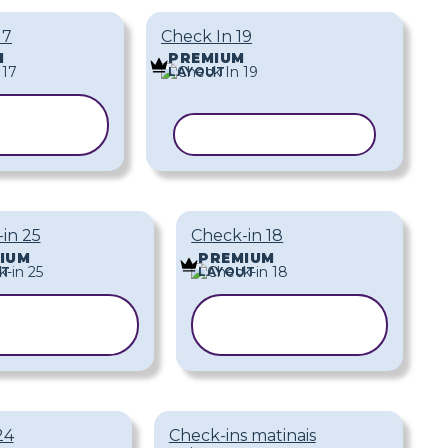
17
Check In 19
M
PREMIUM
LAYOUT
OPIAR
ODELO
COPIAR MODELO
in 25
Check-in 18
IUM
PREMIUM
UT
LAYOUT
COPIAR
COPIAR
MODELO
MODELO
24
Check-ins matinais