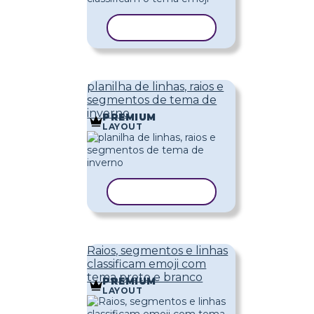
COPIAR MODELO
planilha de linhas, raios e
segmentos de tema de
inverno
PREMIUM
LAYOUT
COPIAR MODELO
Raios, segmentos e linhas
classificam emoji com
tema preto e branco
PREMIUM
LAYOUT