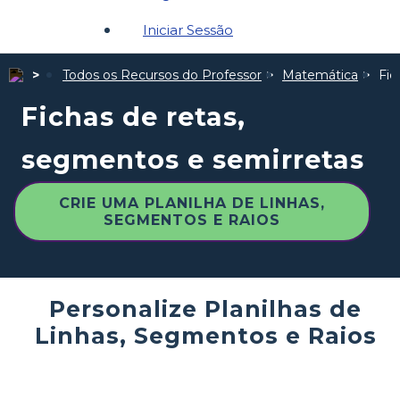
Iniciar Sessão
Todos os Recursos do Professor
Matemática
Fic
Fichas de retas,
segmentos e semirretas
CRIE UMA PLANILHA DE LINHAS,
SEGMENTOS E RAIOS
Personalize Planilhas de
Linhas, Segmentos e Raios