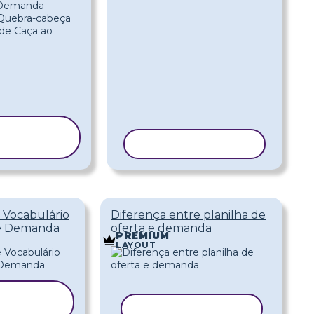
OPIAR
ODELO
COPIAR MODELO
e Vocabulário
Diferença entre planilha de
 e Demanda
oferta e demanda
PREMIUM
LAYOUT
PIAR
DELO
COPIAR MODELO