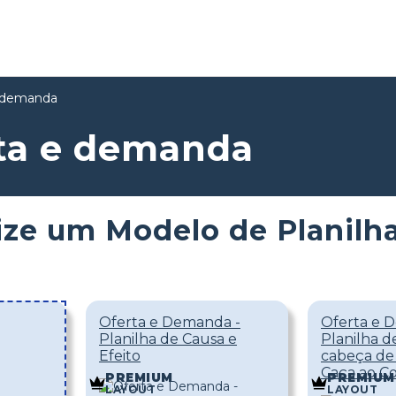
e demanda
rta e demanda
ize um Modelo de Planilh
Oferta e Demanda -
Oferta e 
Planilha de Causa e
Planilha 
Efeito
cabeça de 
Caça ao Co
PREMIUM
PREMIUM
LAYOUT
LAYOUT