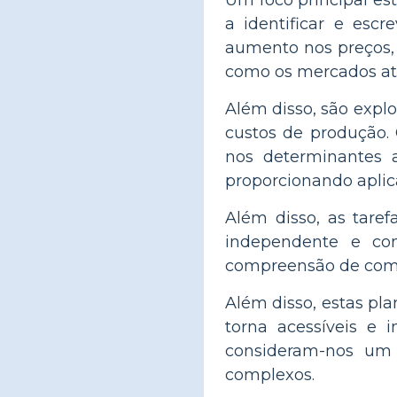
Um foco principal es
a identificar e es
aumento nos preços,
como os mercados ati
Além disso, são expl
custos de produção.
nos determinantes 
proporcionando aplica
Além disso, as tare
independente e con
compreensão de como
Além disso, estas pla
torna acessíveis e i
consideram-nos um 
complexos.