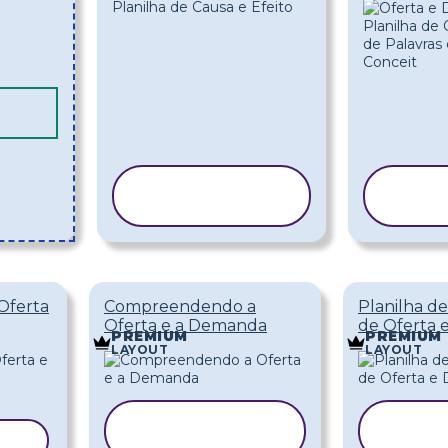
COPIAR
C
MODELO
M
 Oferta
Compreendendo a
Planilha d
Oferta e a Demanda
de Oferta
PREMIUM
PREMIUM
LAYOUT
LAYOUT
COPIAR
CO
ELO
MODELO
MO