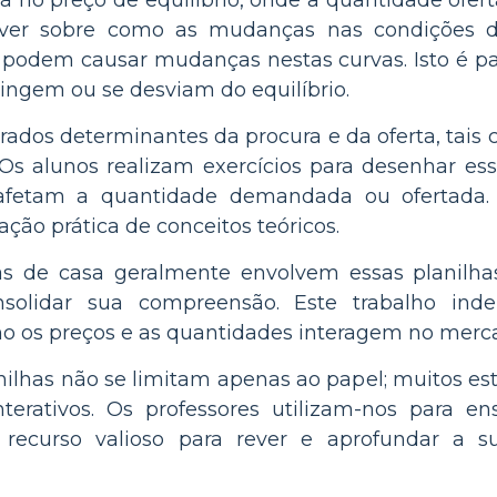
tá no preço de equilíbrio, onde a quantidade of
crever sobre como as mudanças nas condiçõe
 podem causar mudanças nestas curvas. Isto é p
ngem ou se desviam do equilíbrio.
orados determinantes da procura e da oferta, tais
 Os alunos realizam exercícios para desenhar e
afetam a quantidade demandada ou ofertada. 
ção prática de conceitos teóricos.
fas de casa geralmente envolvem essas planilh
solidar sua compreensão. Este trabalho indep
 os preços e as quantidades interagem no merc
nilhas não se limitam apenas ao papel; muitos est
nterativos. Os professores utilizam-nos para en
recurso valioso para rever e aprofundar a s