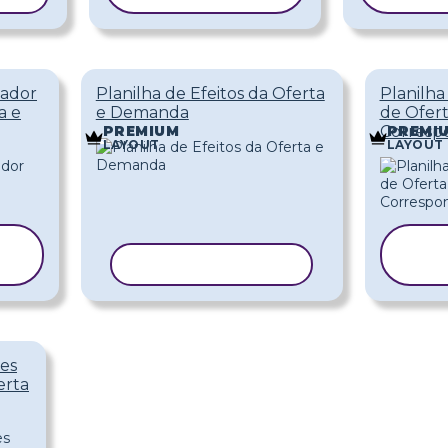
zador
Planilha de Efeitos da Oferta
Planilha
a e
e Demanda
de Ofer
Corresp
PREMIUM
PREMI
LAYOUT
LAYOUT
COPIAR MODELO
M
des
erta