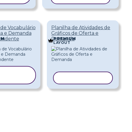
 de Vocabulário
Planilha de Atividades de
ta e Demanda
Gráficos de Oferta e
ondente
Demanda
UM
PREMIUM
LAYOUT
COPIAR
ODELO
COPIAR MODELO