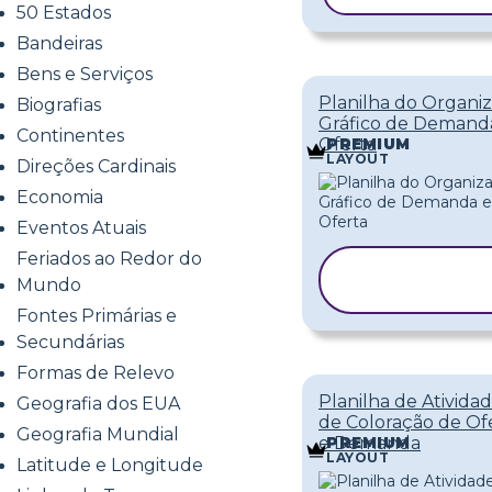
50 Estados
Bandeiras
Bens e Serviços
Planilha do Organi
Biografias
Gráfico de Demand
Continentes
Oferta
PREMIUM
LAYOUT
Direções Cardinais
Economia
Eventos Atuais
Feriados ao Redor do
COPIAR
Mundo
MODELO
Fontes Primárias e
Secundárias
Formas de Relevo
Planilha de Ativida
Geografia dos EUA
de Coloração de Of
Geografia Mundial
e Demanda
PREMIUM
LAYOUT
Latitude e Longitude