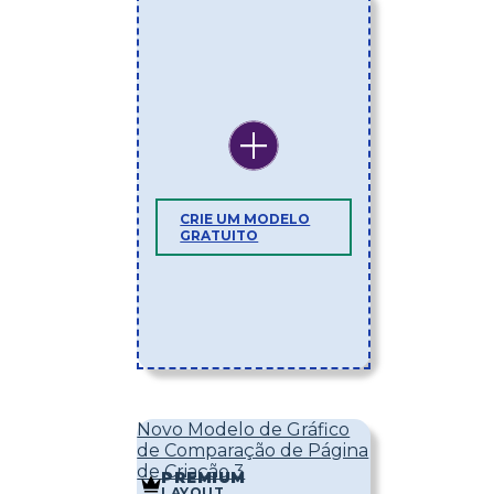
CRIE UM MODELO
GRATUITO
Novo Modelo de Gráfico
de Comparação de Página
de Criação 3
PREMIUM
LAYOUT