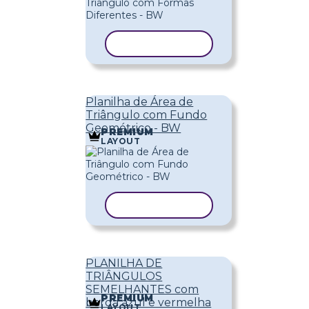
COPIAR MODELO
Planilha de Área de
Triângulo com Fundo
Geométrico - BW
PREMIUM
LAYOUT
COPIAR MODELO
PLANILHA DE
TRIÂNGULOS
SEMELHANTES com
PREMIUM
borda azul e vermelha
LAYOUT