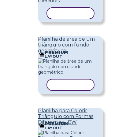
COPIAR MODELO
Planilha de área de um
triângulo com fundo
geométrico
PREMIUM
LAYOUT
COPIAR MODELO
Planilha para Colorir
Triângulo com Formas
Diferentes - BW
PREMIUM
LAYOUT