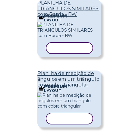
PLANILHA DE
TRIÂNGULOS SIMILARES
com Borda - BW
PREMIUM
LAYOUT
COPIAR MODELO
Planilha de medição de
ângulos em um triângulo
com cobra triangular
PREMIUM
LAYOUT
COPIAR MODELO