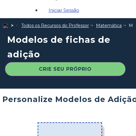
Iniciar Sessão
Todos os Recursos do Professor
Matemática
Mod
Modelos de fichas de
adição
CRIE SEU PRÓPRIO
Personalize Modelos de Adiçã