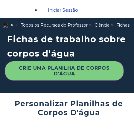
Iniciar Sessão
Todos os Recursos do Professor
Ciência
Fichas d
Fichas de trabalho sobre
corpos d'água
CRIE UMA PLANILHA DE CORPOS
D'ÁGUA
Personalizar Planilhas de
Corpos D'água