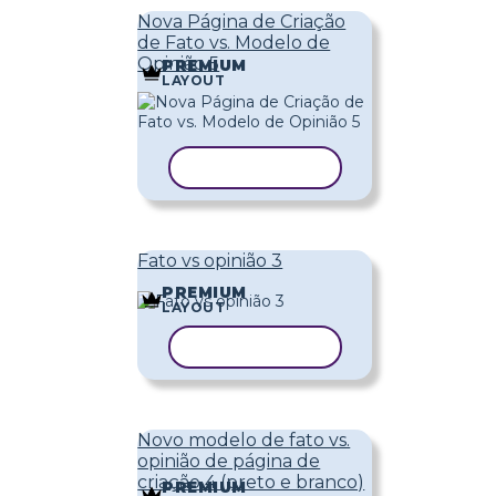
Nova Página de Criação
de Fato vs. Modelo de
Opinião 5
PREMIUM
LAYOUT
COPIAR MODELO
Fato vs opinião 3
PREMIUM
LAYOUT
COPIAR MODELO
Novo modelo de fato vs.
opinião de página de
criação 4 (preto e branco)
PREMIUM