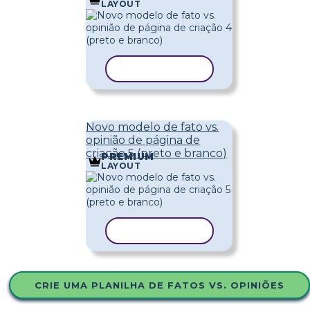
LAYOUT
COPIAR MODELO
Novo modelo de fato vs.
opinião de página de
criação 5 (preto e branco)
PREMIUM
LAYOUT
COPIAR MODELO
CRIE UMA PLANILHA DE FATOS VS. OPINIÕES