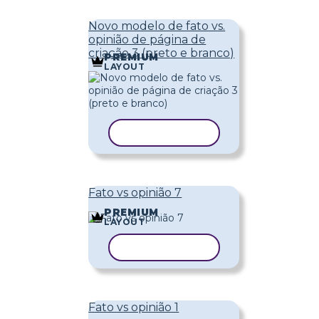
Novo modelo de fato vs.
opinião de página de
criação 3 (preto e branco)
PREMIUM
LAYOUT
COPIAR MODELO
Fato vs opinião 7
PREMIUM
LAYOUT
COPIAR MODELO
Fato vs opinião 1