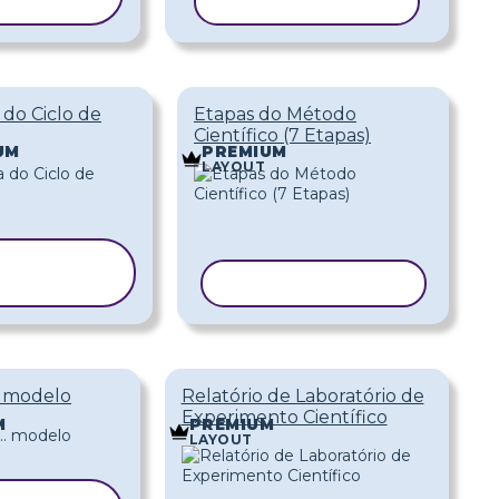
ODELO
COPIAR MODELO
 do Ciclo de
Etapas do Método
Científico (7 Etapas)
UM
PREMIUM
LAYOUT
COPIAR
MODELO
COPIAR MODELO
.. modelo
Relatório de Laboratório de
Experimento Científico
M
PREMIUM
LAYOUT