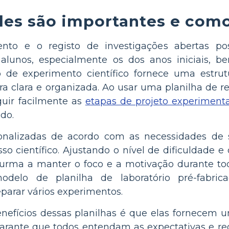
les são importantes e como
nto e o registo de investigações abertas p
 alunos, especialmente os dos anos iniciais, b
 de experimento científico fornece uma estru
 clara e organizada. Ao usar uma planilha de rel
uir facilmente as
etapas de projeto experimenta
do.
sonalizadas de acordo com as necessidades de
sso científico. Ajustando o nível de dificuldade 
urma a manter o foco e a motivação durante tod
odelo de planilha de laboratório pré-fabri
parar vários experimentos.
nefícios dessas planilhas é que elas fornecem u
 garante que todos entendam as expectativas e re