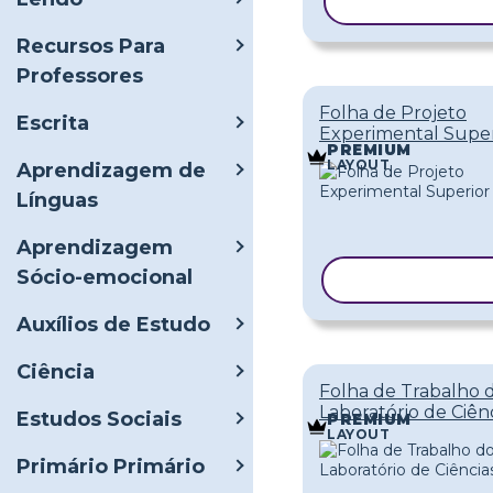
COPIAR MOD
Recursos Para
Professores
Folha de Projeto
Escrita
Experimental Super
PREMIUM
LAYOUT
Aprendizagem de
Línguas
Aprendizagem
Sócio-emocional
COPIAR MOD
Auxílios de Estudo
Ciência
Folha de Trabalho 
Laboratório de Ciên
Estudos Sociais
PREMIUM
LAYOUT
Primário Primário