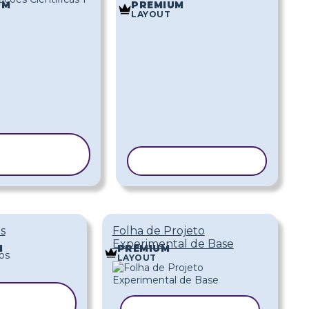
UM
PREMIUM
LAYOUT
COPIAR
MODELO
COPIAR MODELO
s
Folha de Projeto
Experimental de Base
M
PREMIUM
LAYOUT
OPIAR