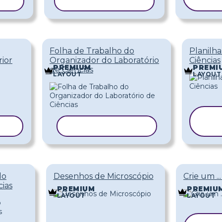
ELO
COPIAR MODELO
M
Folha de Trabalho do
Planilha
ior
Organizador do Laboratório
Ciências
PREMIUM
PREMI
de Ciências
LAYOUT
LAYOUT
ELO
COPIAR MODELO
do
Desenhos de Microscópio
Crie um .
cias
PREMIUM
PREMIU
LAYOUT
LAYOUT