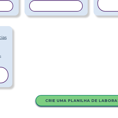
C
ELO
COPIAR MODELO
M
cias
CRIE UMA PLANILHA DE LABORA