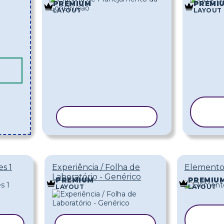
PREMIUM
PREMI
LAYOUT
LAYOUT
COPIAR MODELO
es 1
Experiência / Folha de
Elemento
Laboratório - Genérico
PREMIUM
PREMIU
LAYOUT
LAYOUT
C