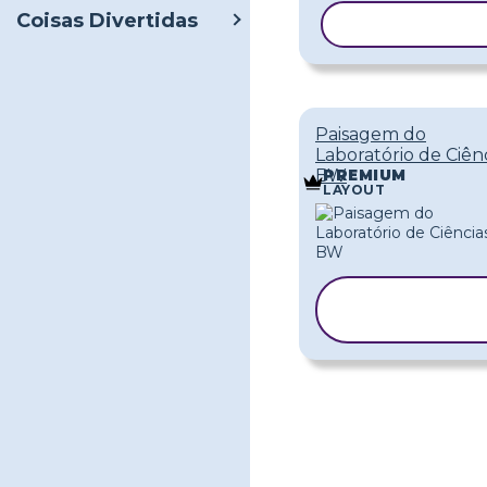
Coisas Divertidas
COPIAR MOD
Paisagem do
Laboratório de Ciên
BW
PREMIUM
LAYOUT
COPIAR
MODELO