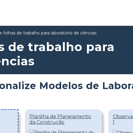
 folhas de trabalho para laboratório de ciências
s de trabalho para
ências
onalize Modelos de Labor
Planilha de Planejamento
Observaç
da Construção
1