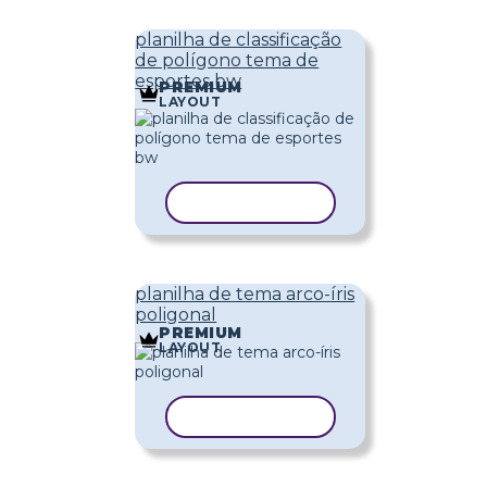
planilha de classificação
de polígono tema de
esportes bw
PREMIUM
LAYOUT
COPIAR MODELO
planilha de tema arco-íris
poligonal
PREMIUM
LAYOUT
COPIAR MODELO