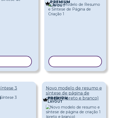
PREMIUM
LAYOUT
AR MODELO
COPIAR MODELO
íntese 3
Novo modelo de resumo e
síntese de página de
criação 1 (preto e branco)
M
PREMIUM
LAYOUT