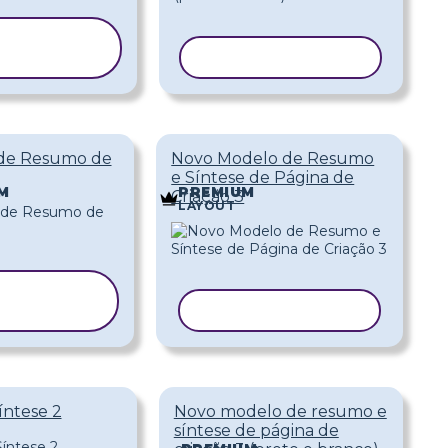
OPIAR
ODELO
COPIAR MODELO
 de Resumo de
Novo Modelo de Resumo
e Síntese de Página de
M
PREMIUM
Criação 3
LAYOUT
OPIAR
ODELO
COPIAR MODELO
ntese 2
Novo modelo de resumo e
síntese de página de