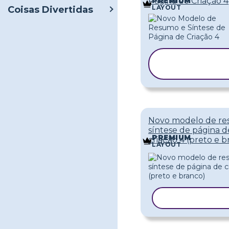
Página de Criação 4
PREMIUM
LAYOUT
Coisas Divertidas
COPIAR
MODELO
Novo modelo de re
síntese de página d
PREMIUM
criação 4 (preto e b
LAYOUT
COPIAR MOD