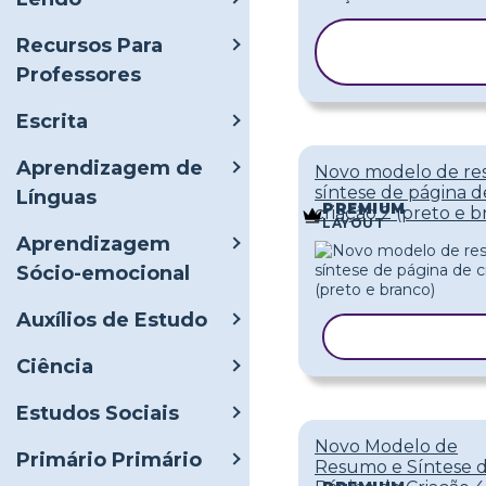
COPIAR
Recursos Para
MODELO
Professores
Escrita
Aprendizagem de
Novo modelo de re
síntese de página d
Línguas
PREMIUM
criação 2 (preto e b
LAYOUT
Aprendizagem
Sócio-emocional
Auxílios de Estudo
COPIAR MOD
Ciência
Estudos Sociais
Novo Modelo de
Primário Primário
Resumo e Síntese 