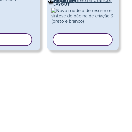
criação 3 (preto e branco)
PREMIUM
LAYOUT
R MODELO
COPIAR MODELO