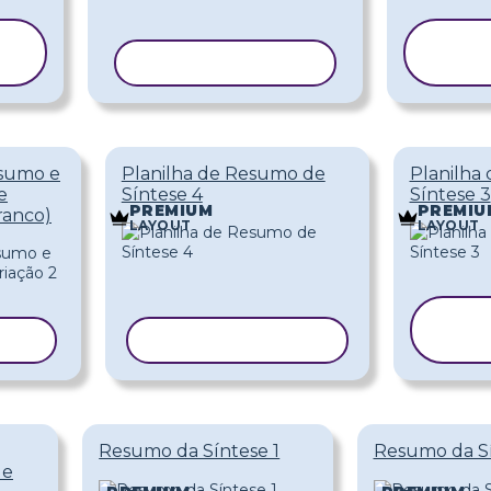
C
COPIAR MODELO
M
sumo e
Planilha de Resumo de
Planilha
e
Síntese 4
Síntese 3
PREMIUM
PREMIU
ranco)
LAYOUT
LAYOUT
C
ELO
COPIAR MODELO
M
Resumo da Síntese 1
Resumo da Sí
de