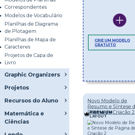
Correspondentes
Modelos de Vocabulário
Planilhas de Diagrama
de Plotagem
Planilhas de Mapa de
CRIE UM MODELO
GRATUITO
Caracteres
Projetos de Capa de
Livro
Graphic Organizers
Projetos
Recursos do Aluno
Novo Modelo de
Resumo e Síntese 
Página de Criação 2
PREMIUM
Matemática e
LAYOUT
Ciências
Lendo