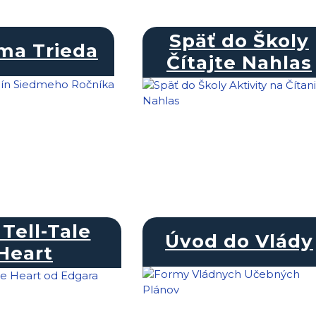
Späť do Školy
ma Trieda
Čítajte Nahlas
Tell-Tale
Úvod do Vlády
Heart