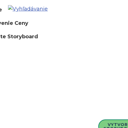
e
venie Ceny
te Storyboard
VYTVOR