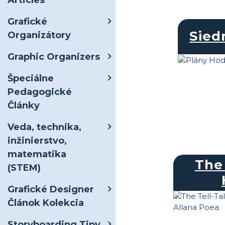
Articles
Grafické
Sied
Organizátory
Graphic Organizers
Špeciálne
Pedagogické
Články
Veda, technika,
inžinierstvo,
matematika
The 
(STEM)
Grafické Designer
Článok Kolekcia
Storyboarding Tipy