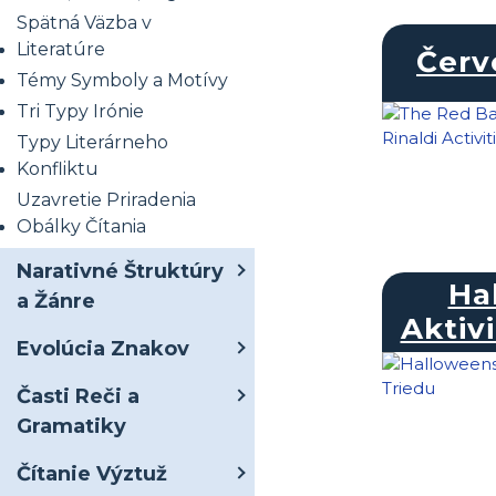
Spätná Väzba v
Literatúre
Červ
Témy Symboly a Motívy
Tri Typy Irónie
Typy Literárneho
Konfliktu
Uzavretie Priradenia
Obálky Čítania
Narativné Štruktúry
Ha
a Žánre
Aktivi
Evolúcia Znakov
Časti Reči a
Gramatiky
Čítanie Výztuž