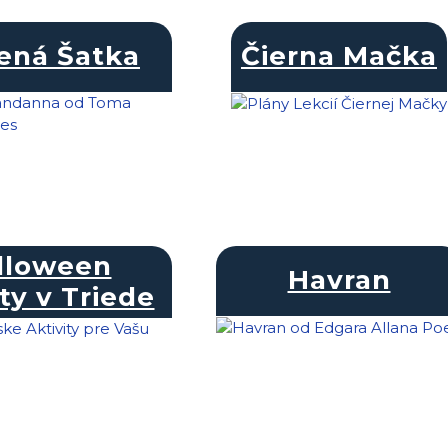
ená Šatka
Čierna Mačka
lloween
Havran
ty v Triede