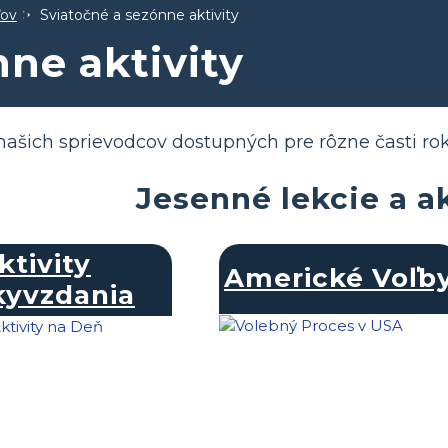
ľov
Sviatočné a sezónne aktivity
nne aktivity
 našich sprievodcov dostupných pre rôzne časti rok
Jesenné lekcie a ak
ktivity
Americké Voľb
kyvzdania