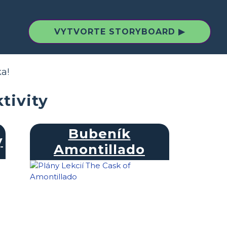
VYTVORTE STORYBOARD ▶
a!
tivity
Bubeník
y
Amontillado