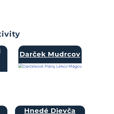
ivity
j
Darček Mudrcov
Hnedé Dievča