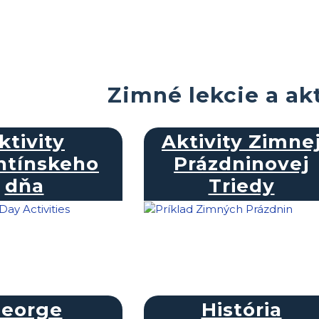
Zimné lekcie a akt
ktivity
Aktivity Zimne
ntínskeho
Prázdninovej
dňa
Triedy
eorge
História