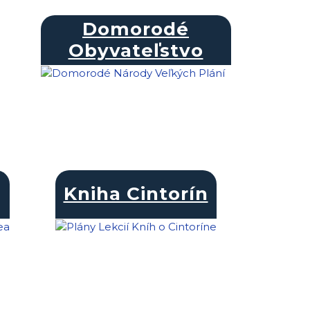
Domorodé
Obyvateľstvo
Kniha Cintorín