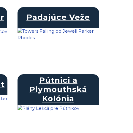
r
Padajúce Veže
Pútnici a
t
Plymouthská
Kolónia