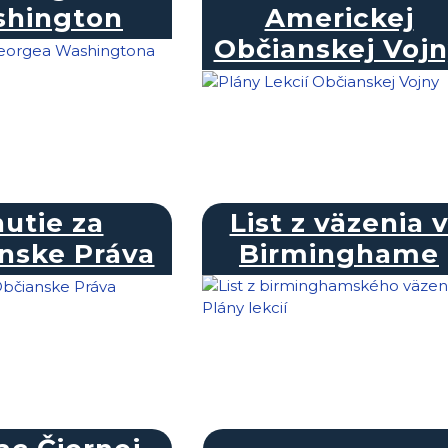
hington
Americkej
Občianskej Voj
utie za
List z väzenia 
nske Práva
Birminghame