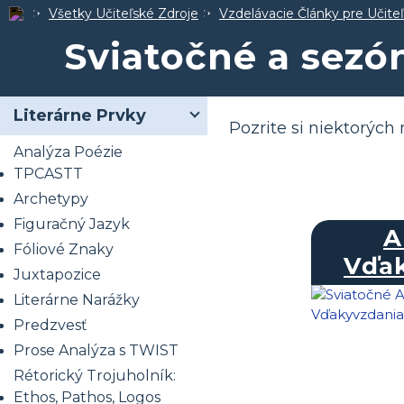
Všetky Učiteľské Zdroje
Vzdelávacie Články pre Učite
Sviatočné a sezó
Literárne Prvky
Pozrite si niektorých
Analýza Poézie
TPCASTT
Archetypy
Figuračný Jazyk
A
Fóliové Znaky
Vďa
Juxtapozice
Literárne Narážky
Predzvesť
Prose Analýza s TWIST
Rétorický Trojuholník:
Ethos, Pathos, Logos