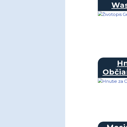
Was
Hn
Občia