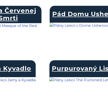
a Červenej
Pád Domu Ushe
Smrti
a Kyvadlo
Purpurovaný Lis