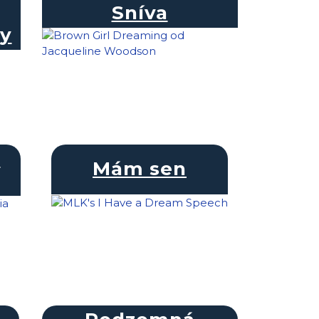
Sníva
ny
v
Mám sen