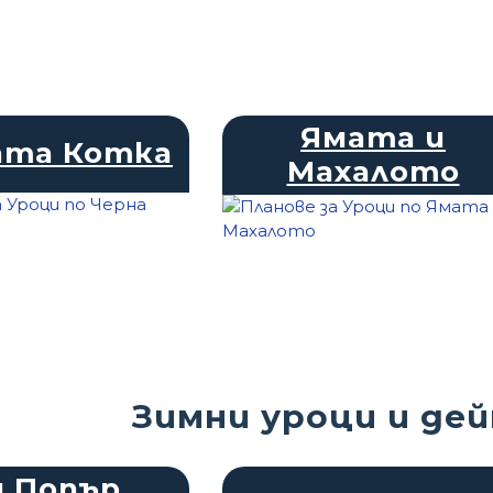
Ямата и
ата Котка
Махалото
Зимни уроци и де
н Попър