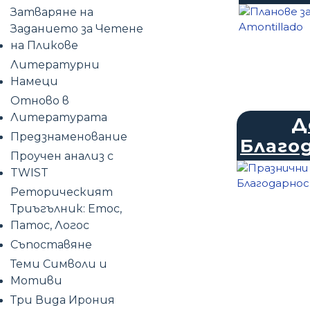
Затваряне на
Заданието за Четене
на Пликове
Литературни
Намеци
Отново в
Литературата
Д
Предзнаменование
Благо
Проучен анализ с
TWIST
Реторическият
Триъгълник: Етос,
Патос, Логос
Съпоставяне
Теми Символи и
Мотиви
Три Вида Ирония