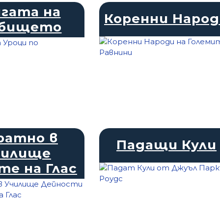
гата на
Коренни Народ
обището
ратно в
Падащи Кули
чилище
е на Глас