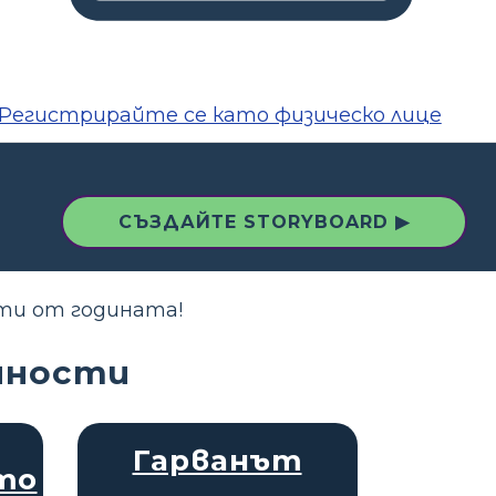
Регистрирайте се като физическо лице
СЪЗДАЙТЕ STORYBOARD ▶
ти от годината!
йности
Гарванът
то