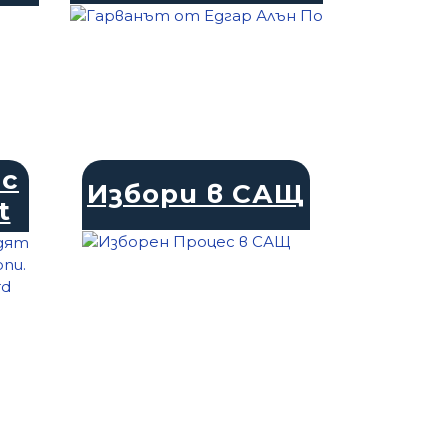
 с
Избори в САЩ
t