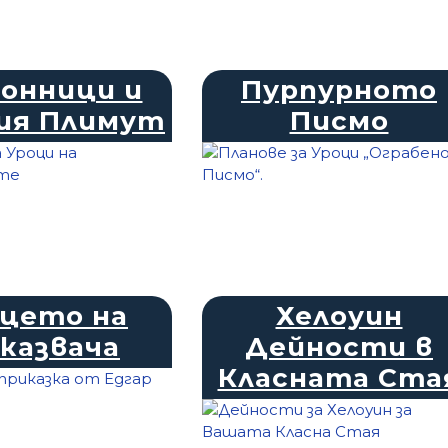
онници и
Пурпурното
ия Плимут
Писмо
цето на
Хелоуин
казвача
Дейности в
Класната Ста