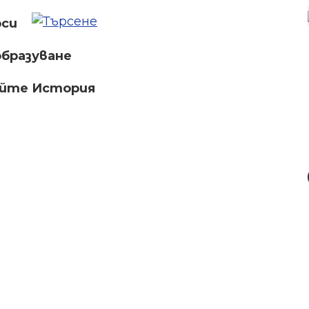
рси
бразуване
айте История