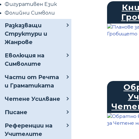
Фигуративен Език
Кни
Фолийни Символи
Гр
Разказващи
Структури и
Жанрове
Еволюция на
Символите
Части от Речта
и Граматиката
Об
У
Четене Усилване
Четет
Писане
Референции на
Учителите