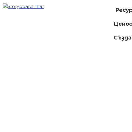
Ресу
Ценоо
Създ