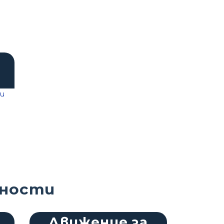
йности
Движение за