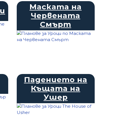
Маската на
и
Червената
Смърт
Падението на
Къщата на
Ушер