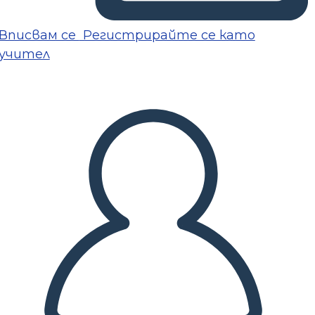
Вписвам се
Регистрирайте се като
учител