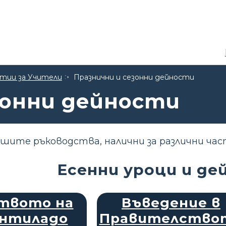
тии за Учители
Празнични и сезонни дейности
зонни дейности
шите ръководства, налични за различни час
Есенни уроци и де
твото на
Въведение в
нтиладо
Правителство