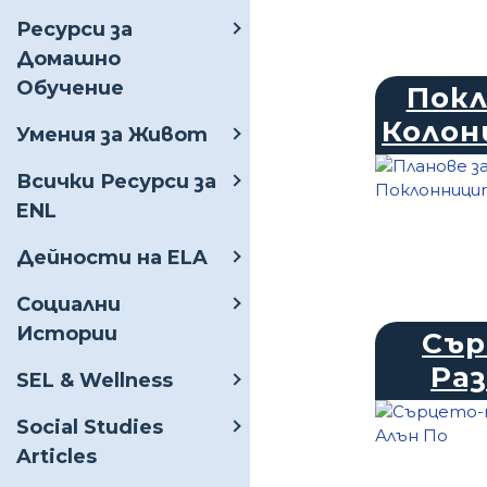
Ресурси за
Домашно
Обучение
Покл
Колон
Умения за Живот
Всички Ресурси за
ENL
Дейности на ELA
Социални
Истории
Сър
Раз
SEL & Wellness
Social Studies
Articles