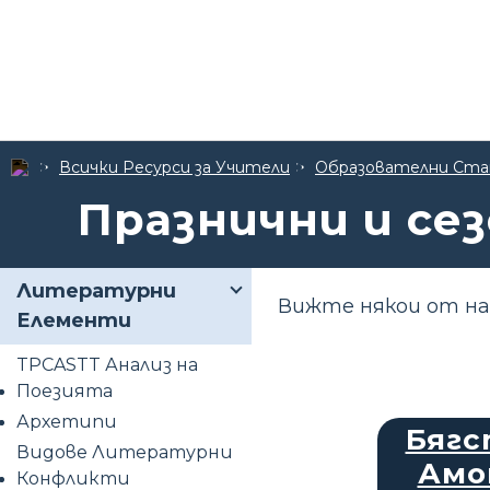
Всички Ресурси за Учители
Образователни Ста
Празнични и се
Литературни
Вижте някои от на
Елементи
TPCASTT Анализ на
Поезията
Архетипи
Бягс
Видове Литературни
Амо
Конфликти