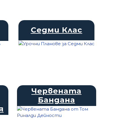
Седми Клас
Червената
Бандана
я