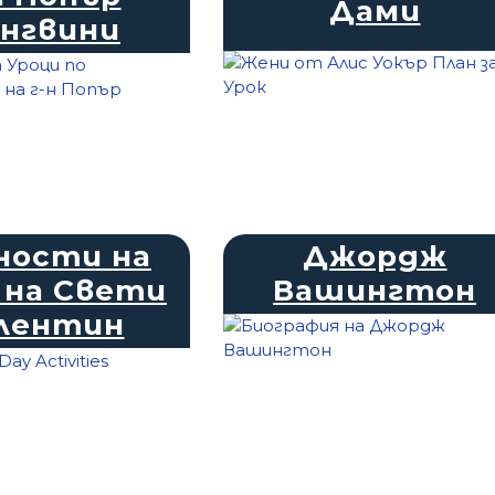
Дами
нгвини
ности на
Джордж
 на Свети
Вашингтон
лентин