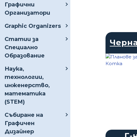
Графични
Организатори
Graphic Organizers
Статии за
Черн
Специално
Образование
Наука,
технологии,
инженерство,
математика
(STEM)
Събиране на
Графичен
Дизайнер
Г-