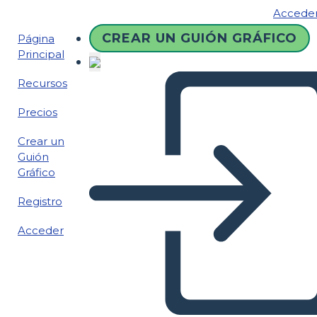
Accede
CREAR UN GUIÓN GRÁFICO
Página
Principal
Recursos
Precios
Crear un
Guión
Gráfico
Registro
Acceder