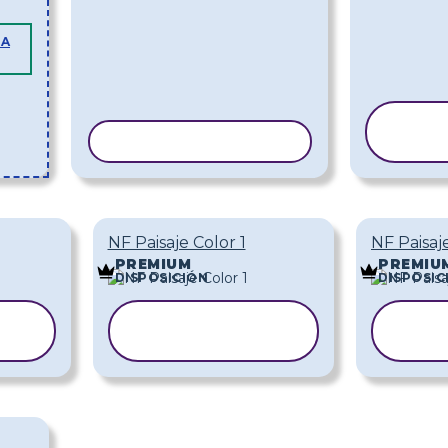
LA
COPIAR PLANTILLA
PL
NF Paisaje Color 1
NF Paisaj
PREMIUM
PREMIU
DISPOSICIÓN
DISPOSIC
COPIAR
A
PLANTILLA
PL