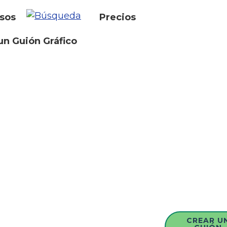
sos
Precios
un Guión Gráfico
CREAR U