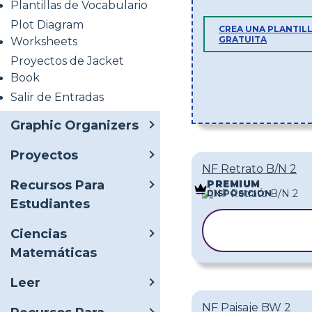
Plantillas de Vocabulario
Plot Diagram
CREA UNA PLANTIL
GRATUITA
Worksheets
Proyectos de Jacket
Book
Salir de Entradas
Graphic Organizers
Proyectos
NF Retrato B/N 2
Recursos Para
PREMIUM
DISPOSICIÓN
Estudiantes
COPIAR
Ciencias
PLANTILL
Matemáticas
Leer
NF Paisaje BW 2