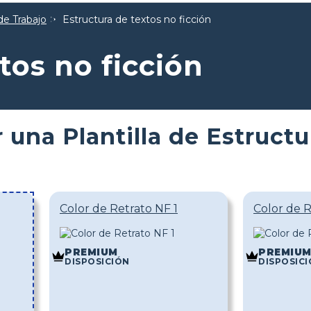
de Trabajo
Estructura de textos no ficción
tos no ficción
 una Plantilla de Estruct
Color de Retrato NF 1
Color de R
PREMIUM
PREMIU
DISPOSICIÓN
DISPOSIC