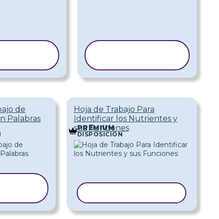
PIAR
COPIAR
NTILLA
PLANTILLA
bajo de
Hoja de Trabajo Para
on Palabras
Identificar los Nutrientes y
sus Funciones
PREMIUM
N
DISPOSICIÓN
PIAR
TILLA
COPIAR PLANTILLA