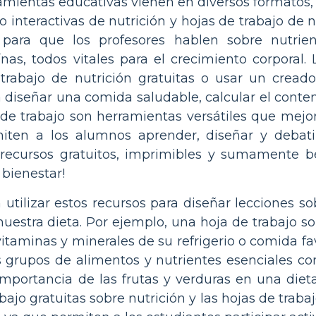
amientas educativas vienen en diversos formatos, 
jo interactivas de nutrición y hojas de trabajo d
 para que los profesores hablen sobre nutrien
nas, todos vitales para el crecimiento corporal
trabajo de nutrición gratuitas o usar un creado
a diseñar una comida saludable, calcular el conte
 de trabajo son herramientas versátiles que mejor
iten a los alumnos aprender, diseñar y debatir
recursos gratuitos, imprimibles y sumamente b
 bienestar!
tilizar estos recursos para diseñar lecciones so
nuestra dieta. Por ejemplo, una hoja de trabajo s
 vitaminas y minerales de su refrigerio o comida fav
s grupos de alimentos y nutrientes esenciales co
importancia de las frutas y verduras en una dieta
bajo gratuitas sobre nutrición y las hojas de traba