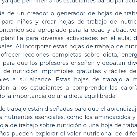
, ya que permiten a los estudiantes participar ac
a de un creador o generador de hojas de traba
 para niños y crear hojas de trabajo de nutric
ntenido sea apropiado para la edad y atractivo.
plantilla para diversas actividades en el aula
uales. Al incorporar estas hojas de trabajo de nutr
frecer lecciones completas sobre dieta, energ
 para que los profesores enseñen y debatan dive
 de nutrición imprimibles gratuitas y fáciles d
ales a su alcance. Estas hojas de trabajo a 
udan a los estudiantes a comprender las calorí
do la importancia de una dieta equilibrada.
e trabajo están diseñadas para que el aprendizaje
s nutrientes esenciales, como los aminoácidos y l
oja de trabajo sobre nutrición o una hoja de trab
ños pueden explorar el valor nutricional de difer