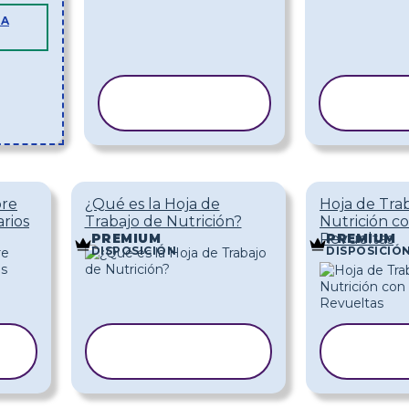
LA
COPIAR
CO
PLANTILLA
PLA
bre
¿Qué es la Hoja de
Hoja de Tra
rios
Trabajo de Nutrición?
Nutrición c
Revueltas
PREMIUM
PREMIUM
DISPOSICIÓN
DISPOSICIÓ
COPIAR
CO
PLANTILLA
PLAN