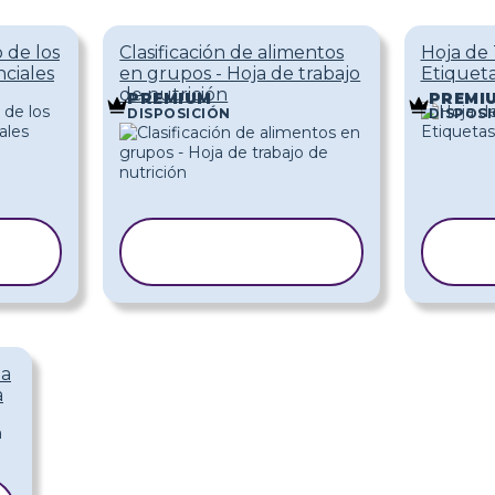
 de los
Clasificación de alimentos
Hoja de 
nciales
en grupos - Hoja de trabajo
Etiqueta
de nutrición
PREMIUM
PREMI
DISPOSICIÓN
DISPOSI
COPIAR
A
PLANTILLA
P
la
a