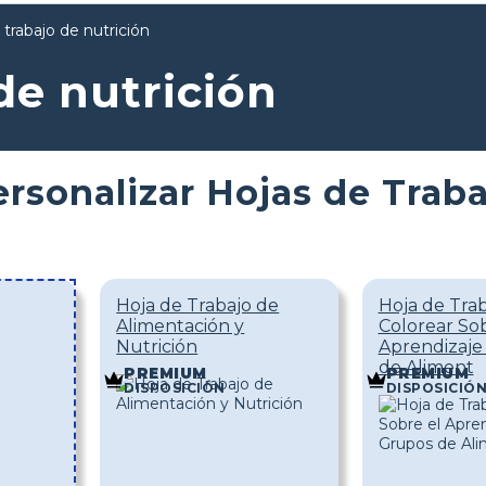
 trabajo de nutrición
de nutrición
ersonalizar Hojas de Traba
Hoja de Trabajo de
Hoja de Trab
Alimentación y
Colorear Sob
Nutrición
Aprendizaje
de Aliment
PREMIUM
PREMIUM
DISPOSICIÓN
DISPOSICIÓ