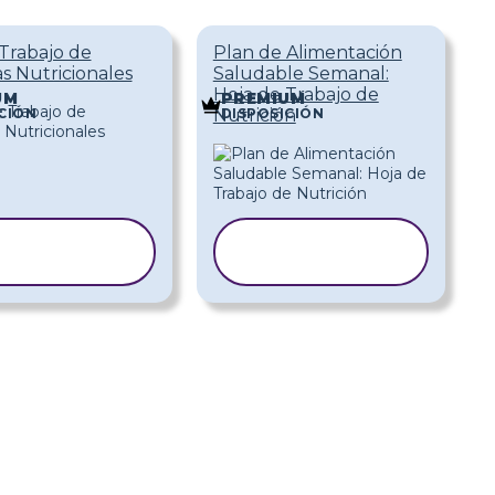
Trabajo de
Plan de Alimentación
s Nutricionales
Saludable Semanal:
Hoja de Trabajo de
UM
PREMIUM
CIÓN
DISPOSICIÓN
Nutrición
COPIAR
COPIAR
LANTILLA
PLANTILLA