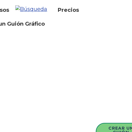
sos
Precios
un Guión Gráfico
CREAR U