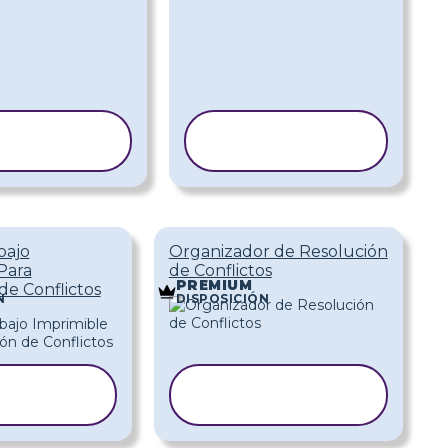
COPIAR
COPIAR
ANTILLA
PLANTILLA
bajo
Organizador de Resolución
Para
de Conflictos
PREMIUM
de Conflictos
N
DISPOSICIÓN
PIAR
COPIAR
NTILLA
PLANTILLA