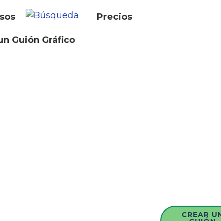
sos
Precios
un Guión Gráfico
CREAR U