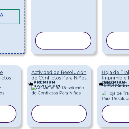
LA
COPIAR
PLANTILLA
PL
de
Actividad de Resolución
Hoja de Tra
ictos
de Conflictos Para Niños
Imprimible 
PREMIUM
PREMIUM
Resolución 
DISPOSICIÓN
DISPOSICIÓ
COPIAR
CO
A
PLANTILLA
PLA