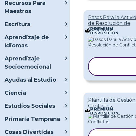
Recursos Para
Maestros
Pasos Para la Activi
de Resolución de
Escritura
Conflictos
PREMIUM
DISPOSICIÓN
Aprendizaje de
Idiomas
Aprendizaje
COPIAR
Socioemocional
PLANTILLA
Ayudas al Estudio
Ciencia
Plantilla de Gestión
Estudios Sociales
Conflictos
PREMIUM
DISPOSICIÓN
Primaria Temprana
Cosas Divertidas
COPIAR