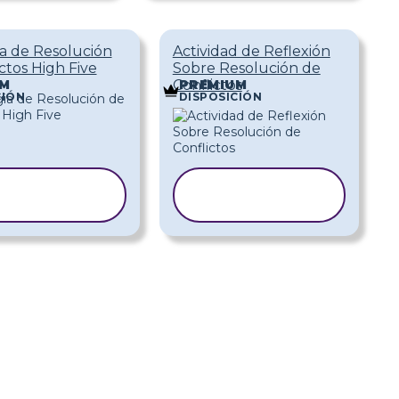
ia de Resolución
Actividad de Reflexión
ctos High Five
Sobre Resolución de
Conflictos
UM
PREMIUM
CIÓN
DISPOSICIÓN
COPIAR
COPIAR
LANTILLA
PLANTILLA