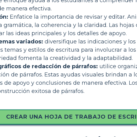
te enfoque ayuda a los estudiantes a comprender la
de manera efectiva.
ón:
Enfatice la importancia de revisar y editar. Ani
 gramática, la coherencia y la claridad. Las hoja
ar las ideas principales y los detalles de apoyo.
temas variados:
diversifique las indicaciones y lo
s temas y estilos de escritura para involucrar a lo
ariedad fomenta la creatividad y la adaptabilidad.
ráficos de redacción de párrafos:
utilice organ
ión de párrafos. Estas ayudas visuales brindan a 
les de apoyo y conclusiones de manera efectiva. L
onstrucción exitosa de párrafos.
CREAR UNA HOJA DE TRABAJO DE ESCR