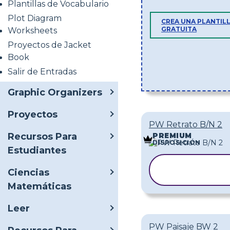
Plantillas de Vocabulario
Plot Diagram
CREA UNA PLANTIL
GRATUITA
Worksheets
Proyectos de Jacket
Book
Salir de Entradas
Graphic Organizers
Proyectos
PW Retrato B/N 2
Recursos Para
PREMIUM
DISPOSICIÓN
Estudiantes
COPIAR
Ciencias
PLANTILLA
Matemáticas
Leer
PW Paisaje BW 2