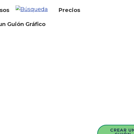
sos
Precios
un Guión Gráfico
CREAR U