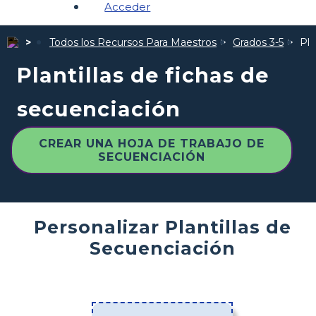
Acceder
Todos los Recursos Para Maestros
Grados 3-5
Pla
Plantillas de fichas de
secuenciación
CREAR UNA HOJA DE TRABAJO DE
SECUENCIACIÓN
Personalizar Plantillas de
Secuenciación