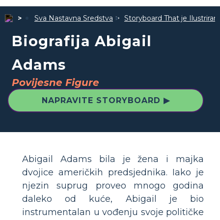
Sva Nastavna Sredstva
Storyboard That je Ilustrira
Biografija Abigail
Adams
Povijesne Figure
NAPRAVITE STORYBOARD ▶
Abigail Adams bila je žena i majka
dvojice američkih predsjednika. Iako je
njezin suprug proveo mnogo godina
daleko od kuće, Abigail je bio
instrumentalan u vođenju svoje političke