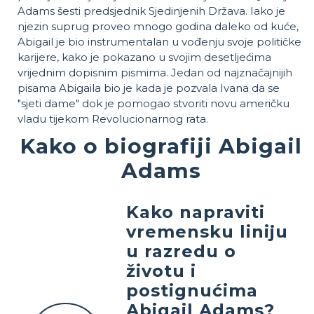
Adams šesti predsjednik Sjedinjenih Država. Iako je
njezin suprug proveo mnogo godina daleko od kuće,
Abigail je bio instrumentalan u vođenju svoje političke
karijere, kako je pokazano u svojim desetljećima
vrijednim dopisnim pismima. Jedan od najznačajnijih
pisama Abigaila bio je kada je pozvala Ivana da se
"sjeti dame" dok je pomogao stvoriti novu američku
vladu tijekom Revolucionarnog rata.
Kako o biografiji Abigail
Adams
Kako napraviti
vremensku liniju
u razredu o
životu i
postignućima
Abigail Adams?