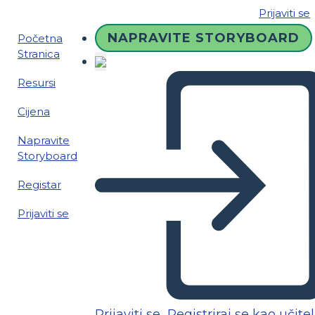
Prijaviti se
NAPRAVITE STORYBOARD
Početna
Stranica
Resursi
Cijena
Napravite
Storyboard
Registar
Prijaviti se
Prijaviti se
Registriraj se kao učitel