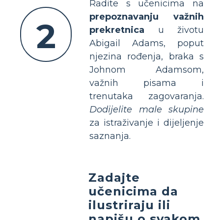
Radite s učenicima na
prepoznavanju važnih
2
prekretnica
u životu
Abigail Adams, poput
njezina rođenja, braka s
Johnom Adamsom,
važnih pisama i
trenutaka zagovaranja.
Dodijelite male skupine
za istraživanje i dijeljenje
saznanja.
Zadajte
učenicima da
ilustriraju ili
napišu o svakom