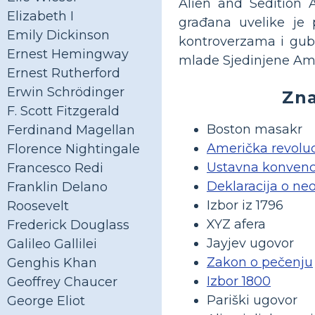
Alien and Sedition A
Elizabeth I
građana uvelike je 
Emily Dickinson
kontroverzama i gu
Ernest Hemingway
mlade Sjedinjene Am
Ernest Rutherford
Erwin Schrödinger
Zna
F. Scott Fitzgerald
Boston masakr
Ferdinand Magellan
Američka revoluc
Florence Nightingale
Ustavna konvenc
Francesco Redi
Deklaracija o neo
Franklin Delano
Izbor iz 1796
Roosevelt
XYZ afera
Frederick Douglass
Jayjev ugovor
Galileo Gallilei
Zakon o pečenju
Genghis Khan
Izbor 1800
Geoffrey Chaucer
Pariški ugovor
George Eliot