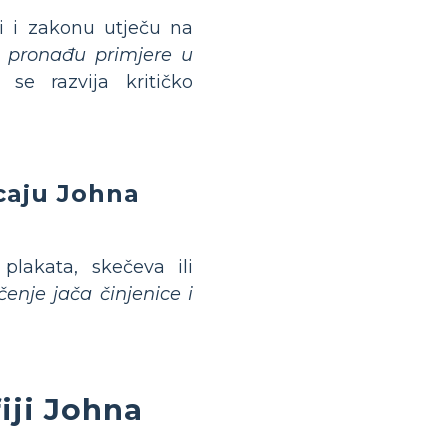
i i zakonu utječu na
a pronađu primjere u
e razvija kritičko
caju Johna
plakata, skečeva ili
enje jača činjenice i
iji Johna