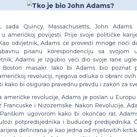
u, sada Quincy, Massachusetts, John Adams 
a u američkoj povijesti. Prije svoje političke kar
 Kao odvjetnik, Adams će provesti mnoge noći da
ubavnu pisanu korespondenciju sa svojom 
tnik, Adams je izgubio veći dio svoje rane ugle
 u Boston masakr. Iako bi Adams bio poznat
 američkoj revoluciji, njegova odluka o obrani ovih
sti kako bi osigurao pravednu pravdu i zakon za sve
la američke revolucije, Adams je poslan u Europu 
Francuske i Nizozemske. Nakon Revolucije, Ada
s Pariškim ugovorom kako bi okončao rat. Adam
ulozi potpredsjednika i budućeg predsjednika. 
rijera definirana je kao jedna od mješovitih kri