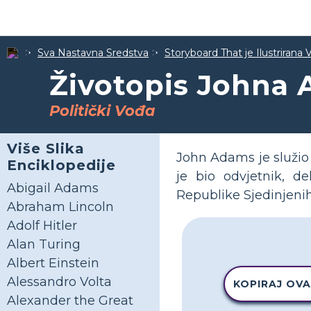
Sva Nastavna Sredstva
Storyboard That je Ilustrirana 
Životopis Johna
Politički Vođa
Više Slika
John Adams je služio
Enciklopedije
je bio odvjetnik, d
Abigail Adams
Republike Sjedinjeni
Abraham Lincoln
Adolf Hitler
Alan Turing
Albert Einstein
Alessandro Volta
KOPIRAJ OVA
Alexander the Great