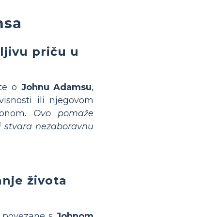
msa
jivu priču u
ote o
Johnu Adamsu
,
isnosti ili njegovom
rsonom.
Ovo pomaže
i stvara nezaboravnu
anje života
te povezane s
Johnom