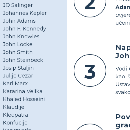
2
JD Salinger
Ada
Johannes Kepler
uvjer
John Adams
učeni
John F. Kennedy
John Knowles
John Locke
Nap
John Smith
Joh
John Steinbeck
3
Josip Staljin
Vodi 
Julije Cezar
kao š
Karl Marx
Usta
Katarina Velika
svako
Khaled Hosseini
Klaudije
Kleopatra
Pov
Konfucije
gra