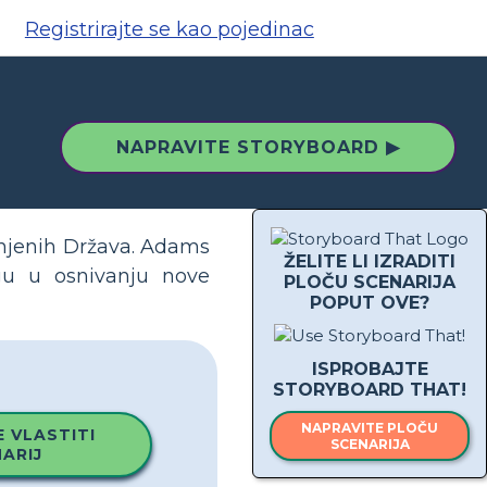
Registrirajte se kao pojedinac
NAPRAVITE STORYBOARD ▶
injenih Država. Adams
ŽELITE LI IZRADITI
ogu u osnivanju nove
PLOČU SCENARIJA
POPUT OVE?
ISPROBAJTE
STORYBOARD THAT!
NAPRAVITE PLOČU
 VLASTITI
SCENARIJA
ARIJ