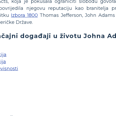
cts, koja je pokušala ograničiti slobodu govora
povrijedila njegovu reputaciju kao branitelja 
bitku
Izbora 1800
Thomas Jefferson, John Adams bi
eričke Države.
čajni događaji u životu Johna 
ija
ija
visnosti