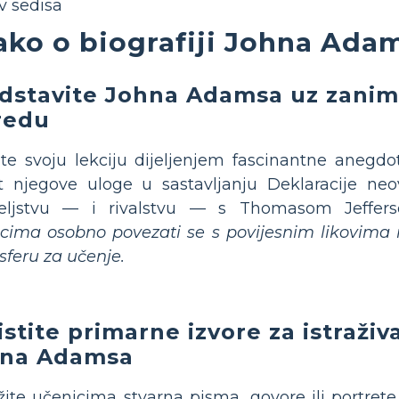
iv sedisa
ako o biografiji Johna Ada
dstavite Johna Adamsa uz zaniml
redu
te svoju lekciju dijeljenjem fascinantne anegd
 njegove uloge u sastavljanju Deklaracije neov
ateljstvu — i rivalstvu — s Thomasom Jeffe
cima osobno povezati se s povijesnim likovima 
feru za učenje.
istite primarne izvore za istraživ
na Adamsa
žite učenicima stvarna pisma, govore ili portre