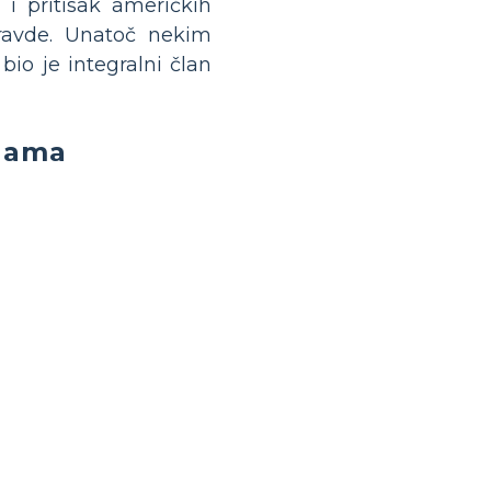
 i pritisak američkih
pravde. Unatoč nekim
o je integralni član
Adama