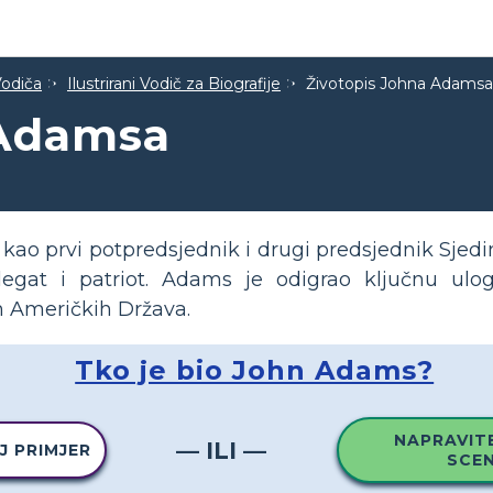
Vodiča
Ilustrirani Vodič za Biografije
Životopis Johna Adamsa
 Adamsa
 kao prvi potpredsjednik i drugi predsjednik Sjed
elegat i patriot. Adams je odigrao ključnu ul
h Američkih Država.
Tko je bio John Adams?
NAPRAVITE
— ILI —
J PRIMJER
SCEN