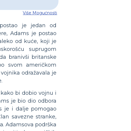
Više Mogućnosti
postao je jedan od
ijere, Adams je postao
leko od kuće, koji je
uskorošću suprugom
da branivši britanske
 po svom američkom
 vojnika odražavala je
.
kako bi dobio vojnu i
ms je bio dio odbora
s je i dalje pomogao
Član savezne stranke,
tika. Adamsova podrška