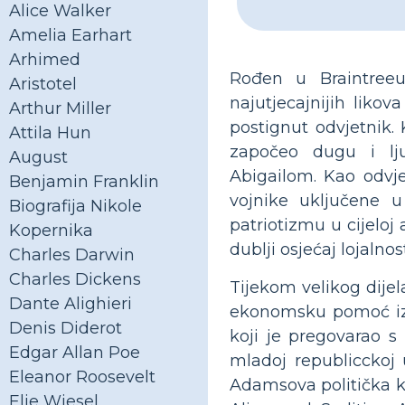
Alice Walker
Amelia Earhart
Arhimed
Rođen u Braintree
Aristotel
najutjecajnijih likov
Arthur Miller
postignut odvjetnik.
Attila Hun
započeo dugu i lj
August
Abigailom. Kao odvje
Benjamin Franklin
vojnike uključene
Biografija Nikole
patriotizmu u cijeloj
Kopernika
dublji osjećaj lojalno
Charles Darwin
Charles Dickens
Tijekom velikog dije
Dante Alighieri
ekonomsku pomoć iz 
Denis Diderot
koji je pregovarao 
Edgar Allan Poe
mladoj republicckoj 
Eleanor Roosevelt
Adamsova politička ka
Elie Wiesel