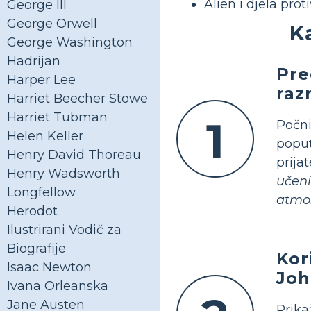
Alien i djela prot
George III
George Orwell
K
George Washington
Hadrijan
Pre
Harper Lee
raz
Harriet Beecher Stowe
Harriet Tubman
1
Počni
Helen Keller
poput
Henry David Thoreau
prij
Henry Wadsworth
učeni
Longfellow
atmos
Herodot
Ilustrirani Vodič za
Biografije
Kor
Isaac Newton
Joh
Ivana Orleanska
Jane Austen
Prika