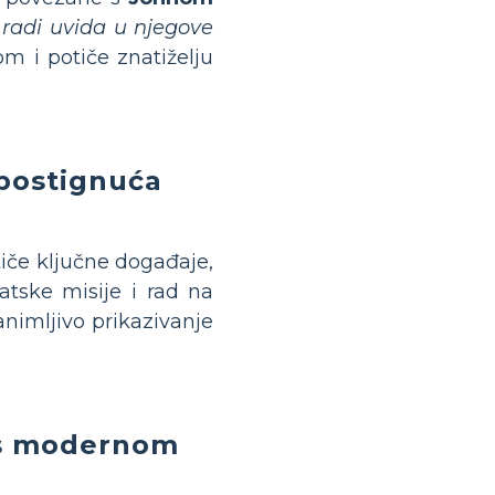
 radi uvida u njegove
om i potiče znatiželju
 postignuća
tiče ključne događaje,
tske misije i rad na
animljivo prikazivanje
 s modernom