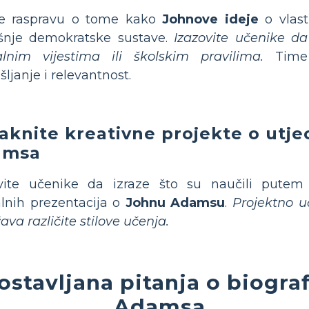
te raspravu o tome kako
Johnove ideje
o vlast
šnje demokratske sustave.
Izazovite učenike d
alnim vijestima ili školskim pravilima.
Time s
šljanje i relevantnost.
aknite kreativne projekte o utje
amsa
vite učenike da izraze što su naučili putem 
alnih prezentacija o
Johnu Adamsu
.
Projektno uč
ava različite stilove učenja.
ostavljana pitanja o biograf
Adamsa