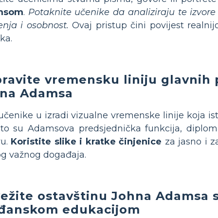
msom
.
Potaknite učenike da analiziraju te izvore
enja i osobnost.
Ovaj pristup čini povijest realnij
ka.
ravite vremensku liniju glavnih
na Adamsa
učenike u izradi vizualne vremenske linije koja is
to su Adamsova predsjednička funkcija, diploma
vu.
Koristite slike i kratke činjenice
za jasno i z
g važnog događaja.
ežite ostavštinu Johna Adamsa
đanskom edukacijom