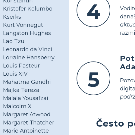
Konstantin
4
Vodi
Kristofer Kolumbo
dana
Kserks
aktu
Kurt Vonnegut
razmi
Langston Hughes
Lao Tzu
Leonardo da Vinci
Pot
Lorraine Hansberry
Ad
Louis Pasteur
5
Louis XIV
Pozo
Mahatma Gandhi
digit
Majka Tereza
podrž
Malala Yousafzai
Malcolm X
Margaret Atwood
Često p
Margaret Thatcher
Marie Antoinette