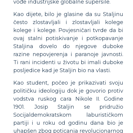
vođe industrijske globalne supersile.
Kao dijete, bilo je glasine da su Staljinu
često zlostavljali i zlostavljali kolege
kolege i kolege. Povjesničari tvrde da bi
ovaj stalni potiskivanje i potkopavanje
Staljina dovelo do njegove duboke
razine nepovjerenja i paranoje javnosti.
Ti rani incidenti u životu bi imali duboke
posljedice kad je Staljin bio na vlasti.
Kao student, počeo je prikazivati ​​svoju
političku ideologiju dok je govorio protiv
vodstva ruskog cara Nikole II. Godine
1901. Josip Staljin se pridružio
Socijaldemokratskom laburističkom
partiji i u roku od godinu dana bio je
uhapšen zbog poticanja revolucionarnog