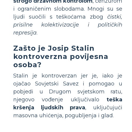
strogo državnom kontrolom
, cenzurom
i ograničenim slobodama. Mnogi su se
ljudi suočili s teškoćama zbog
čistki,
prisilne kolektivizacije i političkih
represija
.
Zašto je Josip Stalin
kontroverzna povijesna
osoba?
Stalin je kontroverzan jer je, iako je
ojačao Sovjetski Savez i pomogao u
pobjedi u Drugom svjetskom ratu,
njegovo vođenje uključivalo
teška
kršenja ljudskih prava
, uključujući
masovna uhićenja, pogubljenja i glad.