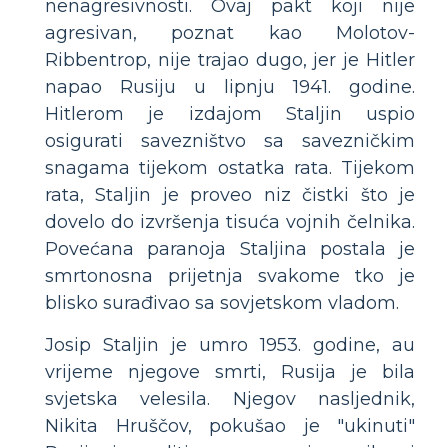
nenagresivnosti. Ovaj pakt koji nije
agresivan, poznat kao Molotov-
Ribbentrop, nije trajao dugo, jer je Hitler
napao Rusiju u lipnju 1941. godine.
Hitlerom je izdajom Staljin uspio
osigurati savezništvo sa savezničkim
snagama tijekom ostatka rata. Tijekom
rata, Staljin je proveo niz čistki što je
dovelo do izvršenja tisuća vojnih čelnika.
Povećana paranoja Staljina postala je
smrtonosna prijetnja svakome tko je
blisko surađivao sa sovjetskom vladom.
Josip Staljin je umro 1953. godine, au
vrijeme njegove smrti, Rusija je bila
svjetska velesila. Njegov nasljednik,
Nikita Hruščov, pokušao je "ukinuti"