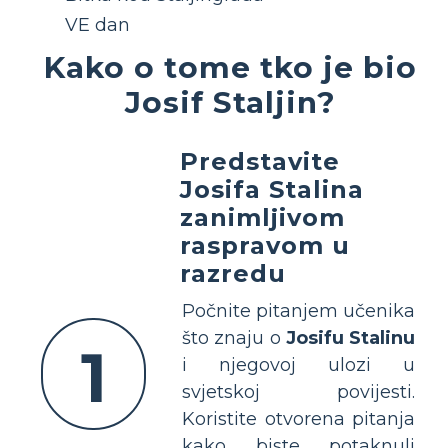
VE dan
Kako o tome tko je bio
Josif Staljin?
Predstavite
Josifa Stalina
zanimljivom
raspravom u
razredu
Počnite pitanjem učenika
što znaju o
Josifu Stalinu
1
i njegovoj ulozi u
svjetskoj povijesti.
Koristite otvorena pitanja
kako biste potaknuli