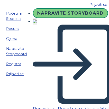
Prijaviti se
NAPRAVITE STORYBOARD
Početna
Stranica
Resursi
Cijena
Napravite
Storyboard
Registar
Prijaviti se
Prijaviti se
Registriraj se kao učitel