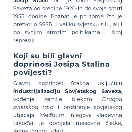
Josip Stalin
bio je vođa Sovjetskog
Saveza od sredine 1920-ih do svoje smrti
1953. godine. Poznat je po tome što je
pretvorio SSSR u veliku svjetsku silu, ali i
po svojim strožim politikama i široj
represiji.
Koji su bili glavni
doprinosi Josipa Stalina
povijesti?
Glavni doprinosi Stalina uključuju
industrijalizaciju Sovjetskog Saveza
,
vođenje zemlje tijekom
Drugog
svjetskog rata
i proširenje sovjetskog
utjecaja. Međutim, njegova vladavina
također je donijela masovne čistke,
radne logore i glad.