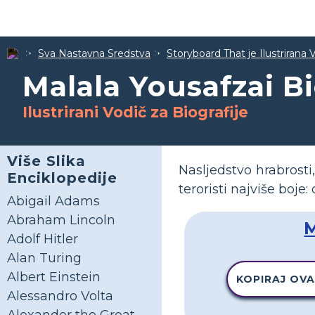
Sva Nastavna Sredstva
Storyboard That je Ilustrirana 
Malala Yousafzai Bi
Ilustrirani Vodič za Biografije
Više Slika
Nasljedstvo hrabrosti
Enciklopedije
teroristi najviše boje:
Abigail Adams
Abraham Lincoln
M
Adolf Hitler
Alan Turing
Albert Einstein
KOPIRAJ OVA
Alessandro Volta