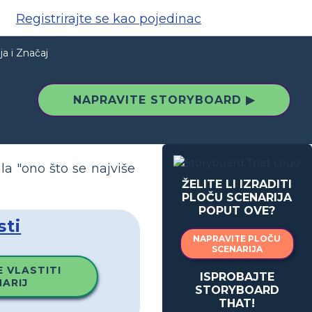
Registrirajte se kao pojedinac
ja i Značaj
NAPRAVITE STORYBOARD ▶
la "ono što se najviše
ŽELITE LI IZRADITI
PLOČU SCENARIJA
POPUT OVE?
sti
NAPRAVITE PLOČU
SCENARIJA
 VLASTITI
ISPROBAJTE
ARIJ
STORYBOARD
THAT!