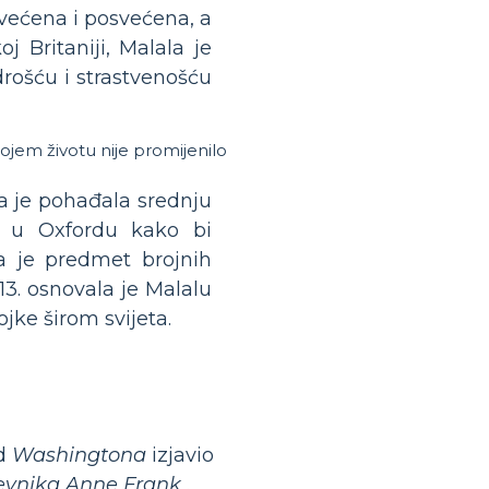
većena i posvećena, a
j Britaniji, Malala je
drošću i strastvenošću
 mojem životu nije promijenilo
ala je pohađala srednju
tu u Oxfordu kako bi
la je predmet brojnih
3. osnovala je Malalu
jke širom svijeta.
ed
Washingtona
izjavio
vnika Anne Frank
.