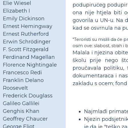
Elie Wiesel
podupirućeg podupiru
Elizabeth I
ona nije htjela biti 
Emily Dickinson
govorila u UN-u. Na d
Ernest Hemingway
kad se osvrnula na p
Ernest Rutherford
"Teroristi su mislili da će
Erwin Schrödinger
osim ove: slabost, strah i 
F. Scott Fitzgerald
Malala i njezina obite
Ferdinand Magellan
školu prije nego št
Florence Nightingale
proučavala politiku,
Francesco Redi
dokumentaraca i nast
Franklin Delano
zakladu s ocem; fond 
Roosevelt
Frederick Douglass
Galileo Gallilei
Genghis Khan
Najmlađi primate
Geoffrey Chaucer
Njezin podsjetni
George Eliot
je da je "teško z