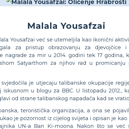
Malala Yousafzai
ala Yousafzai već se utemeljila kao ikonični aktivi
gala za pristup obrazovanju za djevojčice 
 nagrade za mir u 2014. godini tek 17 godina, ka
ashom Satyarthom za njihov rad u promicanju 
vjedočila je utjecaju talibanske okupacije regije
oj iskusnom u blogu za BBC. U listopadu 2012., 
glavi od strane talibanskog napadača kad se vratio
ibanska, teroristička organizacija, a ona se pojavi
kao je pozornost iz cijelog svijeta i opisan je kao
tajnika UN-a Ban Ki-moona. Nakon što se već 