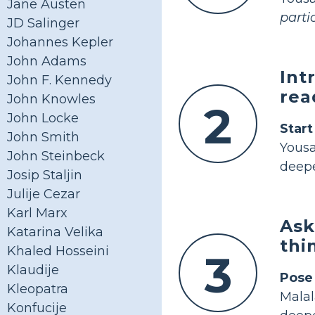
Jane Austen
parti
JD Salinger
Johannes Kepler
John Adams
Int
John F. Kennedy
rea
John Knowles
2
John Locke
Start
John Smith
Yousa
John Steinbeck
deepe
Josip Staljin
Julije Cezar
Karl Marx
Ask
Katarina Velika
thi
Khaled Hosseini
3
Klaudije
Pose
Kleopatra
Mala
Konfucije