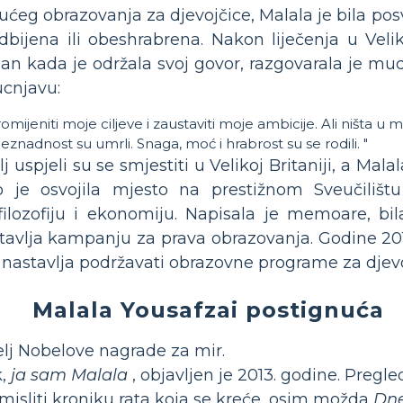
ćeg obrazovanja za djevojčice, Malala je bila pos
odbijena ili obeshrabrena. Nakon liječenja u Veliko
an kada je održala svoj govor, razgovarala je mu
ucnjavu:
 promijeniti moje ciljeve i zaustaviti moje ambicije. Ali ništa u
beznadnost su umrli. Snaga, moć i hrabrost su se rodili. "
lj uspjeli su se smjestiti u Velikoj Britaniji, a Mal
o je osvojila mjesto na prestižnom Sveučiliš
 filozofiju i ekonomiju. Napisala je memoare, bi
avlja kampanju za prava obrazovanja. Godine 201
nastavlja podržavati obrazovne programe za djevo
Malala Yousafzai postignuća
lj Nobelove nagrade za mir.
k,
ja sam Malala
, objavljen je 2013. godine. Pregl
amisliti kroniku rata koja se kreće, osim možda
Dne