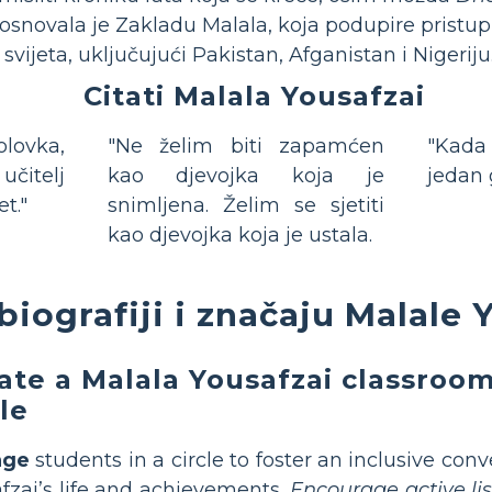
osnovala je Zakladu Malala, koja podupire pristu
vijeta, uključujući Pakistan, Afganistan i Nigeriju
Citati Malala Yousafzai
olovka,
"Ne želim biti zapamćen
"Kada c
učitelj
kao djevojka koja je
jedan 
t."
snimljena. Želim se sjetiti
kao djevojka koja je ustala.
biografiji i značaju Malale 
ate a Malala Yousafzai classroom
cle
nge
students in a circle to foster an inclusive con
fzai’s life and achievements.
Encourage active li