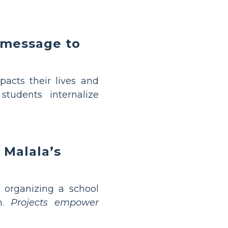
 message to
acts their lives and
tudents internalize
y Malala’s
r organizing a school
n.
Projects empower