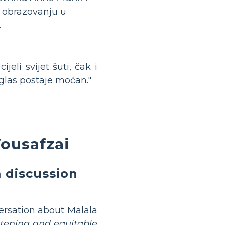
p obrazovanju u
.
ijeli svijet šuti, čak i
glas postaje moćan."
Yousafzai
 discussion
versation about Malala
stening and equitable