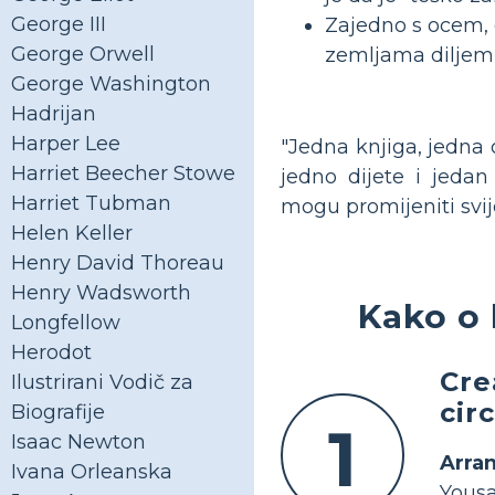
George III
Zajedno s ocem, 
George Orwell
zemljama diljem s
George Washington
Hadrijan
Harper Lee
"Jedna knjiga, jedna 
Harriet Beecher Stowe
jedno dijete i jedan 
Harriet Tubman
mogu promijeniti svije
Helen Keller
Henry David Thoreau
Henry Wadsworth
Kako o 
Longfellow
Herodot
Cre
Ilustrirani Vodič za
cir
Biografije
1
Isaac Newton
Arra
Ivana Orleanska
Yousa