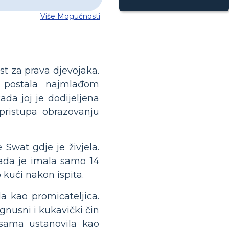
Više Mogućnosti
st za prava djevojaka.
i postala najmlađom
da joj je dodijeljena
pristupa obrazovanju
 Swat gdje je živjela.
kada je imala samo 14
 kući nakon ispita.
la kao promicateljica.
 gnusni i kukavički čin
sama ustanovila kao