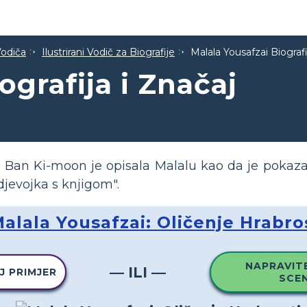
Vodiča
Ilustrirani Vodič za Biografije
Malala Yousafzai Biografi
ografija i Značaj
, Ban Ki-moon je opisala Malalu kao da je pokaza
 djevojka s knjigom".
alala Yousafzai: Oličenje Hrabro
NAPRAVITE
— ILI —
J PRIMJER
SCEN