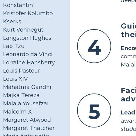
deepe
Konstantin
Kristofer Kolumbo
Kserks
Gui
Kurt Vonnegut
the
Langston Hughes
4
Lao Tzu
Enco
Leonardo da Vinci
comm
Lorraine Hansberry
Malal
Louis Pasteur
Louis XIV
Mahatma Gandhi
Fac
Majka Tereza
adv
5
Malala Yousafzai
Malcolm X
Lead
Margaret Atwood
awar
Margaret Thatcher
stude