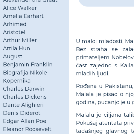
Alexander the Great
Alice Walker
Amelia Earhart
Arhimed
Aristotel
Arthur Miller
U maloj mladosti, Mal
Attila Hun
Bez straha se zala
August
primateljem Nobelove
Benjamin Franklin
čast zajedno s Kail
Biografija Nikole
mladih ljudi.
Kopernika
Rođena u Pakistanu, s
Charles Darwin
Malala je pisao o nj
Charles Dickens
godina, pucanjc je u 
Dante Alighieri
Denis Diderot
Malalu je ciljana tal
Edgar Allan Poe
Pokušaj atentata privu
Eleanor Roosevelt
tadašnjeg glavnog 