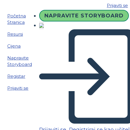
Prijaviti se
NAPRAVITE STORYBOARD
Početna
Stranica
Resursi
Cijena
Napravite
Storyboard
Registar
Prijaviti se
Prijaviti se
Registriraj se kao učitel