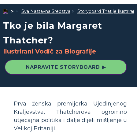
Sva Nastavna Sredstva
Storyboard That je Ilustrira
Tko je bila Margaret
Thatcher?
Ilustrirani Vodič za Biografije
NAPRAVITE STORYBOARD ▶
Prva ženska premijerka Ujedinjenog
Kraljevstva, Thatcherova ogromno
utjecajna politika i dalje dijeli mišljenje u
Velikoj Britaniji.