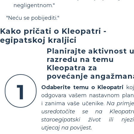
negligentnom."
"Neću se pobijediti."
Kako pričati o Kleopatri -
egipatskoj kraljici
Planirajte aktivnost 
razredu na temu
Kleopatra za
povećanje angažman
1
Odaberite temu o Kleopatri
ko
odgovara vašem nastavnom pla
i zanima vaše učenike.
Na primje
usredotočite se na Kleopatr
staroegipatski život ili njez
utjecaj na povijest.