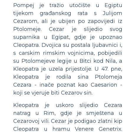
Pompej je tražio utočište u Egiptu
tijekom građanskog rata s Julijom
Cezarom, ali je ubijen po zapovijedi iz
Ptolomeje. Cezar je slijedio svog
suparnika u Egipat, gdje je upoznao
Cleopatra. Dvojica su postala ljubavnici i,
s carskim rimskim vojnicima, pobijedili
su Ptolomejeve legije u Bitci kod Nila, a
Kleopatra je uzela prijestolje. U 47. pne,
Kleopatra je rodila sina Ptolomeja
Cezara - inače poznat kao Caesarion -
koji se vjeruje biti Cezarov sin.
Kleopatra je uskoro slijedio Cezara
natrag u Rim, gdje je smještena u
Cezarovoj vili. Cezar je podigao zlatni kip
Cleopatra u hramu Venere Genetrix.