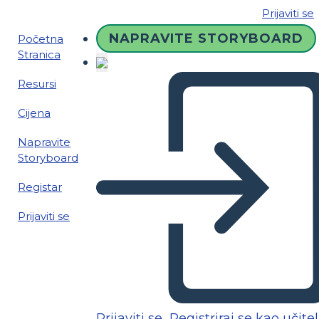
Prijaviti se
NAPRAVITE STORYBOARD
Početna
Stranica
Resursi
Cijena
Napravite
Storyboard
Registar
Prijaviti se
Prijaviti se
Registriraj se kao učitel