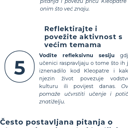
pitanja i povežu priču Kleopatre
onim što već znaju.
Reflektirajte i
povežite aktivnost s
većim temama
Vodite refleksivnu sesiju
gdj
5
učenici raspravljaju o tome što ih 
iznenadilo kod Kleopatre i ka
njezin život povezuje vodstv
kulturu ili povijest danas.
Ov
pomaže učvrstiti učenje i poti
znatiželju.
Često postavljana pitanja o