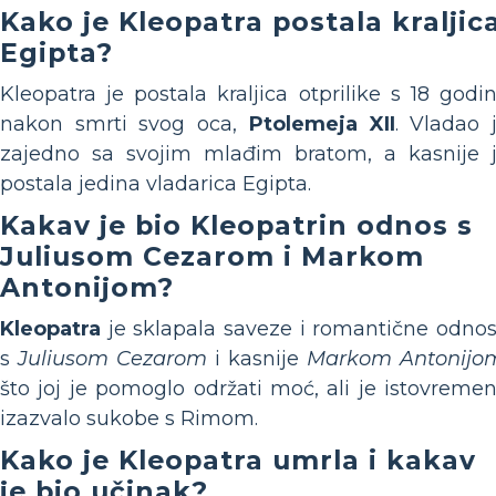
Kako je Kleopatra postala kraljic
Egipta?
Kleopatra je postala kraljica otprilike s 18 godi
nakon smrti svog oca,
Ptolemeja XII
. Vladao 
zajedno sa svojim mlađim bratom, a kasnije 
postala jedina vladarica Egipta.
Kakav je bio Kleopatrin odnos s
Juliusom Cezarom i Markom
Antonijom?
Kleopatra
je sklapala saveze i romantične odno
s
Juliusom Cezarom
i kasnije
Markom Antonijo
što joj je pomoglo održati moć, ali je istovreme
izazvalo sukobe s Rimom.
Kako je Kleopatra umrla i kakav
je bio učinak?