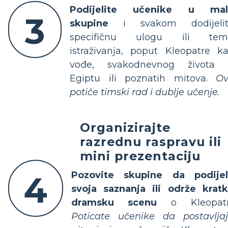
Podijelite učenike u mal
3
skupine
i svakom dodijelit
specifičnu ulogu ili tem
istraživanja, poput Kleopatre k
vođe, svakodnevnog života
Egiptu ili poznatih mitova.
Ov
potiče timski rad i dublje učenje.
Organizirajte
razrednu raspravu ili
mini prezentaciju
4
Pozovite skupine da podije
svoja saznanja ili održe krat
dramsku scenu
o Kleopatri
Poticatе učenike da postavlja