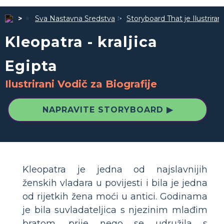
Sva Nastavna Sredstva
Storyboard That je Ilustrira
Kleopatra - kraljica
Egipta
Ilustrirani Vodič za Biografije
NAPRAVITE STORYBOARD ▶
Kleopatra je jedna od najslavnijih
ženskih vladara u povijesti i bila je jedna
od rijetkih žena moći u antici. Godinama
je bila suvladateljica s njezinim mlađim
bratom, prije nego se udružila s