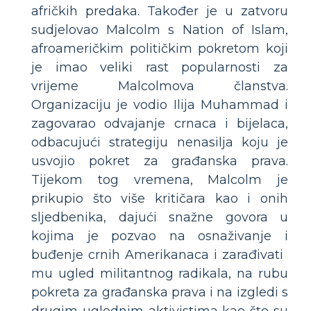
afričkih predaka. Također je u zatvoru
sudjelovao Malcolm s Nation of Islam,
afroameričkim političkim pokretom koji
je imao veliki rast popularnosti za
vrijeme Malcolmova članstva.
Organizaciju je vodio Ilija Muhammad i
zagovarao odvajanje crnaca i bijelaca,
odbacujući strategiju nenasilja koju je
usvojio pokret za građanska prava.
Tijekom tog vremena, Malcolm je
prikupio što više kritičara kao i onih
sljedbenika, dajući snažne govora u
kojima je pozvao na osnaživanje i
buđenje crnih Amerikanaca i zarađivati ​​
mu ugled militantnog radikala, na rubu
pokreta za građanska prava i na izgledi s
drugim uglednim aktivistima kao što su