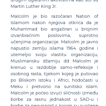
Martin Luther King Jr.
Malcolm je bio razočaran Nation of
Islamom nakon njegova otkrića da je
Muhammad bio angažiran u brojnim
izvanbračnim poslovima, suprotno
učenjima organizacije. Malcolm je javno
napustio zemlju islama 1964. godine i
utemeljio svoju vlastitu organizaciju,
Muslimansku džamiju dd Malcolm je
krenuo u razdoblje samo-refleksije i
osobnog rasta, tijekom kojeg je putovao
po Bliskom istoku i Africi, hodočasti u
Meku i pretvorio na sunitsko islam.
Malcolm je počeo izvući sličnosti između
borbe za rasnu jednakost u SAD-u i
borbe za neovisnost s kojom su suočene