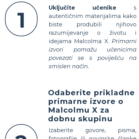
Uključite učenike
s
1
autentičnim materijalima kako
biste produbili njihovo
razumijevanje o životu i
idejama Malcolma X.
Primarni
izvori pomažu učenicima
povezati se s poviješću na
smislen način.
Odaberite prikladne
primarne izvore o
Malcolmu X za
dobnu skupinu
Izaberite govore, pisma,
fotografije ili novinske članke