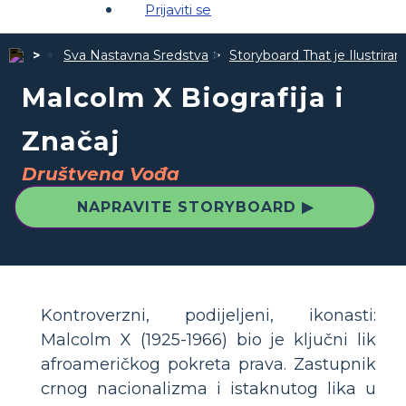
Prijaviti se
Sva Nastavna Sredstva
Storyboard That je Ilustrira
Malcolm X Biografija i
Značaj
Društvena Vođa
NAPRAVITE STORYBOARD ▶
Kontroverzni, podijeljeni, ikonasti:
Malcolm X (1925-1966) bio je ključni lik
afroameričkog pokreta prava. Zastupnik
crnog nacionalizma i istaknutog lika u