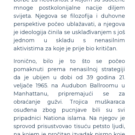
mnoge postkolonijalne nacije diljem
svijeta. Njegova se filozofija i duhovne
perspektive počeo ublažavati, a njegova
je ideologija činila se usklađivanjem s još
jednom u skladu s nenasilnim
aktivistima za koje je prije bio kritičan.
Ironično, bilo je to što se počeo
pomaknuti prema nenasilnoj strategiji
da je ubijen u dobi od 39 godina 21.
veljače 1965. na Audubon Ballroomu u
Manhattanu, pripremajući se za
obraćanje gužvi. Trojica muškaraca
osuđena zbog pucnjave bili su svi
pripadnici Nationa islama. Na njegov je
sprovod prisustvovao tisuću petsto ljudi,
na kojem je pročitan izvadak pismo koje