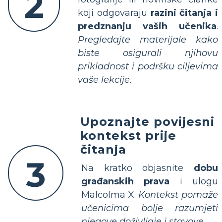
2
koji odgovaraju
razini čitanja i
predznanju vaših učenika
.
Pregledajte materijale kako
biste osigurali njihovu
prikladnost i podršku ciljevima
vaše lekcije.
Upoznajte povijesni
kontekst prije
čitanja
3
Na kratko objasnite
dobu
građanskih prava
i ulogu
Malcolma X.
Kontekst pomaže
učenicima bolje razumjeti
njegove doživljaje i stavove.