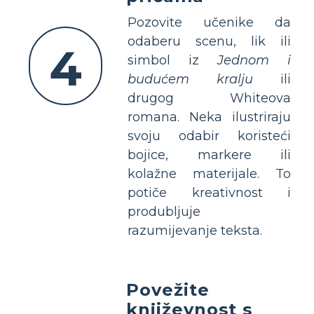
Pozovite učenike da
odaberu scenu, lik ili
4
simbol iz
Jednom i
budućem kralju
ili
drugog Whiteova
romana. Neka ilustriraju
svoju odabir koristeći
bojice, markere ili
kolažne materijale. To
potiče kreativnost i
produbljuje
razumijevanje teksta.
Povežite
književnost s