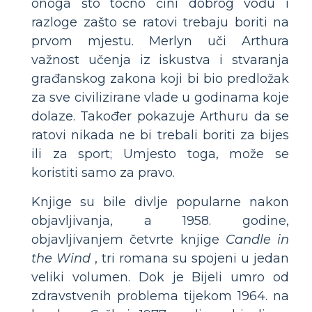
onoga što točno čini dobrog vođu i
razloge zašto se ratovi trebaju boriti na
prvom mjestu. Merlyn uči Arthura
važnost učenja iz iskustva i stvaranja
građanskog zakona koji bi bio predložak
za sve civilizirane vlade u godinama koje
dolaze. Također pokazuje Arthuru da se
ratovi nikada ne bi trebali boriti za bijes
ili za sport; Umjesto toga, može se
koristiti samo za pravo.
Knjige su bile divlje popularne nakon
objavljivanja, a 1958. godine,
objavljivanjem četvrte knjige
Candle in
the Wind
, tri romana su spojeni u jedan
veliki volumen. Dok je Bijeli umro od
zdravstvenih problema tijekom 1964. na