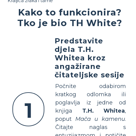
Kraljica zraka i tame
Kako to funkcionira?
Tko je bio TH White?
Predstavite
djela T.H.
Whitea kroz
angažirane
čitateljske sesije
Počnite odabirom
kratkog odlomka ili
1
poglavlja iz jedne od
knjiga
T.H. Whitea
,
poput
Mača u kamenu
.
Čitajte naglas s
entuzijazmom i potičite