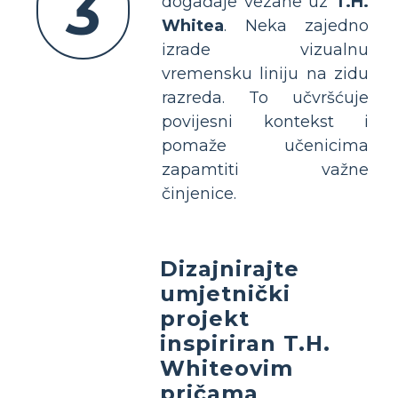
3
događaje vezane uz
T.H.
Whitea
. Neka zajedno
izrade vizualnu
vremensku liniju na zidu
razreda. To učvršćuje
povijesni kontekst i
pomaže učenicima
zapamtiti važne
činjenice.
Dizajnirajte
umjetnički
projekt
inspiriran T.H.
Whiteovim
pričama