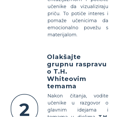
učenike da vizualiziraju
priču. To potiče interes i
pomaže učenicima da
emocionalno povežu s
materijalom.
Olakšajte
grupnu raspravu
o T.H.
Whiteovim
temama
Nakon čitanja, vodite
2
učenike u razgovor o
glavnim idejama i
temama u djelima
T.H.