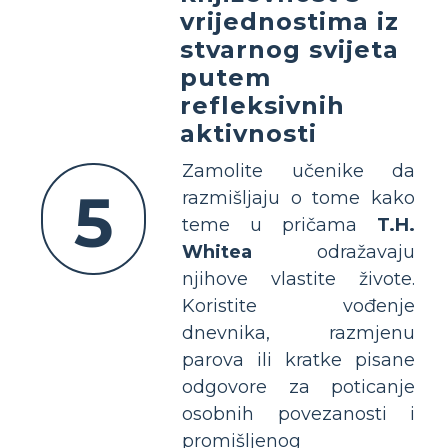
vrijednostima iz
stvarnog svijeta
putem
refleksivnih
aktivnosti
Zamolite učenike da
5
razmišljaju o tome kako
teme u pričama
T.H.
Whitea
odražavaju
njihove vlastite živote.
Koristite vođenje
dnevnika, razmjenu
parova ili kratke pisane
odgovore za poticanje
osobnih povezanosti i
promišljenog