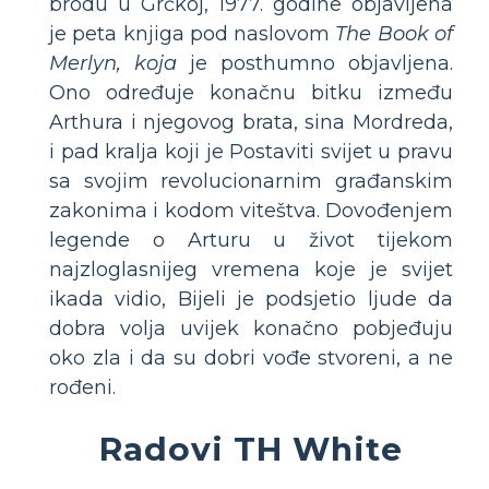
brodu u Grčkoj, 1977. godine objavljena
je peta knjiga pod naslovom
The Book of
Merlyn, koja
je posthumno objavljena.
Ono određuje konačnu bitku između
Arthura i njegovog brata, sina Mordreda,
i pad kralja koji je Postaviti svijet u pravu
sa svojim revolucionarnim građanskim
zakonima i kodom viteštva. Dovođenjem
legende o Arturu u život tijekom
najzloglasnijeg vremena koje je svijet
ikada vidio, Bijeli je podsjetio ljude da
dobra volja uvijek konačno pobjeđuju
oko zla i da su dobri vođe stvoreni, a ne
rođeni.
Radovi TH White