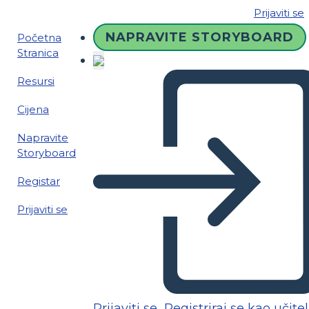
Prijaviti se
NAPRAVITE STORYBOARD
Početna
Stranica
Resursi
Cijena
Napravite
Storyboard
Registar
Prijaviti se
Prijaviti se
Registriraj se kao učitel