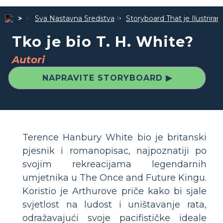
Sva Nastavna Sredstva
Storyboard That je Ilustrira
Tko je bio T. H. White?
Autori
NAPRAVITE STORYBOARD ▶
Terence Hanbury White bio je britanski
pjesnik i romanopisac, najpoznatiji po
svojim rekreacijama legendarnih
umjetnika u The Once and Future Kingu.
Koristio je Arthurove priče kako bi sjale
svjetlost na ludost i uništavanje rata,
odražavajući svoje pacifističke ideale