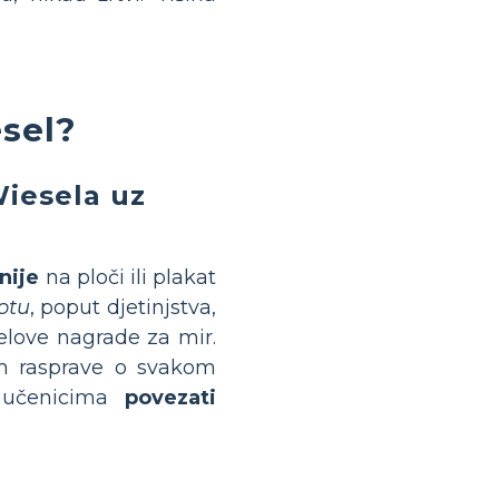
esel?
Wiesela uz
nije
na ploči ili plakat
otu
, poput djetinjstva,
belove nagrade za mir.
kom rasprave o svakom
e učenicima
povezati