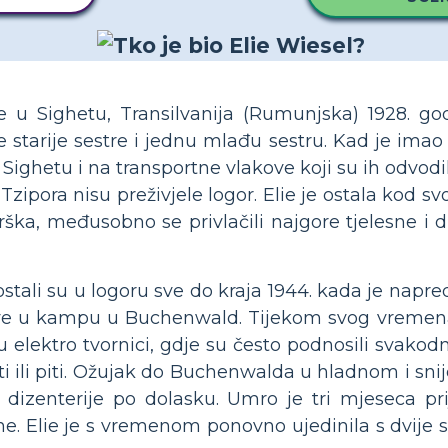
e u Sighetu, Transilvanija (Rumunjska) 1928. god
je starije sestre i jednu mlađu sestru. Kad je ima
a u Sighetu i na transportne vlakove koji su ih odvodi
zipora nisu preživjele logor. Elie je ostala kod sv
rška, međusobno se privlačili najgore tjelesne i
ostali su u logoru sve do kraja 1944. kada je napr
sve u kampu u Buchenwald. Tijekom svog vremena 
 u elektro tvornici, gdje su često podnosili svako
ti ili piti. Ožujak do Buchenwalda u hladnom i sni
je dizenterije po dolasku. Umro je tri mjeseca p
e. Elie je s vremenom ponovno ujedinila s dvije sta