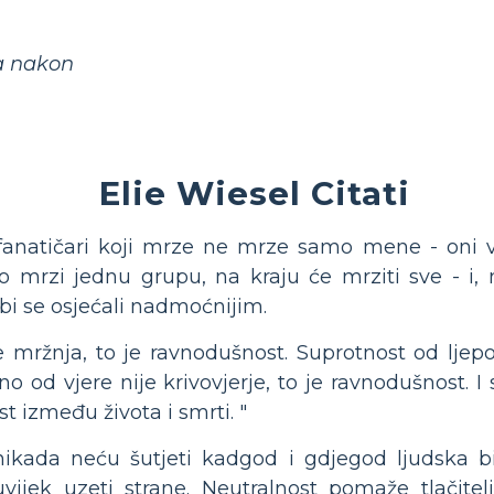
a nakon
Elie Wiesel Citati
fanatičari koji mrze ne mrze samo mene - oni v
 mrzi jednu grupu, na kraju će mrziti sve - i, n
bi se osjećali nadmoćnijim.
e mržnja, to je ravnodušnost. Suprotnost od ljepo
o od vjere nije krivovjerje, to je ravnodušnost. I 
t između života i smrti. "
ikada neću šutjeti kadgod i gdjegod ljudska b
ijek uzeti strane. Neutralnost pomaže tlačitelju