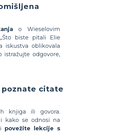
omišljena
tanja
o Wieselovim
„Što biste pitali Elie
a iskustva oblikovala
 istražujte odgovore,
 poznate citate
h knjiga ili govora.
li kako se odnosi na
 i
povežite lekcije s