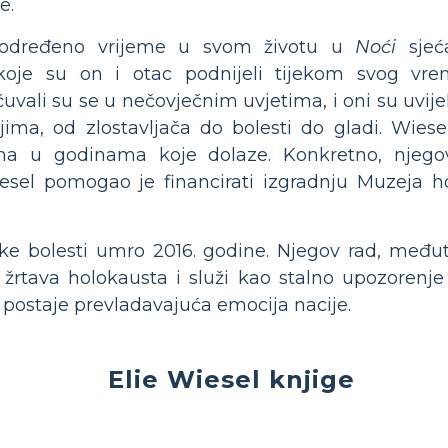
e.
 određeno vrijeme u svom životu u
Noći
sjeća
 koje su on i otac podnijeli tijekom svog v
uvali su se u nečovječnim uvjetima, i oni su uvije
jima, od zlostavljača do bolesti do gladi. Wiesel
zma u godinama koje dolaze. Konkretno, njego
esel pomogao je financirati izgradnju Muzeja h
ke bolesti umro 2016. godine. Njegov rad, međuti
 žrtava holokausta i služi kao stalno upozoren
 postaje prevladavajuća emocija nacije.
Elie Wiesel knjige