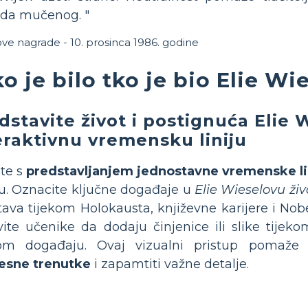
kada mučenog. "
ve nagrade - 10. prosinca 1986. godine
o je bilo tko je bio Elie Wi
dstavite život i postignuća Elie 
eraktivnu vremensku liniju
te s
predstavljanjem jednostavne vremenske li
u. Oznacite ključne događaje u
Elie Wieselovu živ
tava tijekom Holokausta, književne karijere i No
ite učenike da dodaju činjenice ili slike tije
om događaju. Ovaj vizualni pristup pomaž
jesne trenutke
i zapamtiti važne detalje.