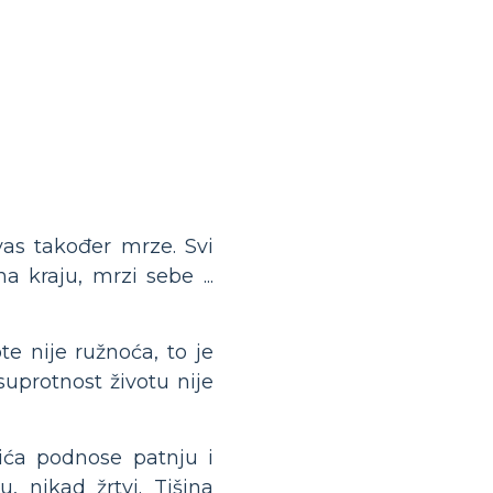
as također mrze. Svi
a kraju, mrzi sebe ...
te nije ružnoća, to je
suprotnost životu nije
ića podnose patnju i
, nikad žrtvi. Tišina