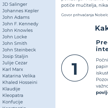
JD Salinger
potiče mučitelja, ni
Johannes Kepler
Govor prihvaćanja Nobelo
John Adams
John F. Kennedy
Kak
John Knowles
John Locke
Pre
John Smith
int
John Steinbeck
Josip Staljin
Počni
1
Julije Cezar
papir
Karl Marx
iskus
Katarina Velika
Pozov
Khaled Hosseini
važn
Klaudije
povi
Kleopatra
Konfucije