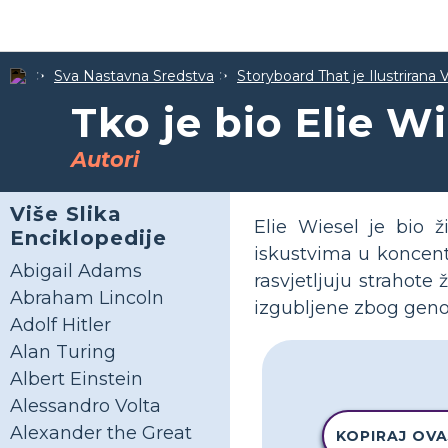
Sva Nastavna Sredstva
Storyboard That je Ilustrirana 
Tko je bio Elie W
Autori
Više Slika
Elie Wiesel je bio 
Enciklopedije
iskustvima u koncent
Abigail Adams
rasvjetljuju strahot
Abraham Lincoln
izgubljene zbog geno
Adolf Hitler
Alan Turing
Albert Einstein
Alessandro Volta
Alexander the Great
KOPIRAJ OVA