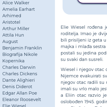
Alice Walker
Amelia Earhart
Arhimed
Aristotel
Elie Wiesel rođena j
Arthur Miller
roditelja. Imao je dvi
Attila Hun
bili prisiljeni iz get
August
majka i mlađa sestra T
Benjamin Franklin
postali su jedina pod
Biografija Nikole
su svaki dan susreli.
Kopernika
Charles Darwin
Wiesel i njegov otac 
Charles Dickens
Nijemce evakuirati 
Dante Alighieri
njegov otac radili su
Denis Diderot
imali su vrlo malo jes
Edgar Allan Poe
a Eliin otac razvio 
Eleanor Roosevelt
oslobođen 1945. godin
Elie Wiesel