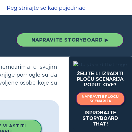
Registrirajte se kao pojedinac
NAPRAVITE STORYBOARD ▶
m memoarima o svojim
ŽELITE LI IZRADITI
 knjige pomogle su da
PLOČU SCENARIJA
voljene osobe koje su
POPUT OVE?
NAPRAVITE PLOČU
SCENARIJA
ISPROBAJTE
STORYBOARD
THAT!
 VLASTITI
ARIJ