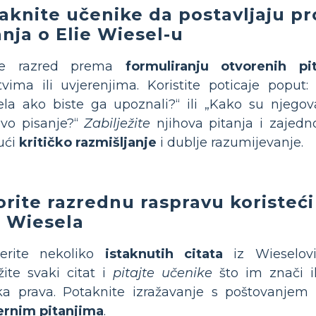
aknite učenike da postavljaju pr
anja o Elie Wiesel-u
te razred prema
formuliranju otvorenih pi
tvima ili uvjerenjima. Koristite poticaje poput: 
la ako biste ga upoznali?“ ili „Kako su njegov
vo pisanje?“
Zabilježite
njihova pitanja i zajedno
ući
kritičko razmišljanje
i dublje razumijevanje.
orite razrednu raspravu koristeći
e Wiesela
erite nekoliko
istaknutih citata
iz Wieselovi
žite svaki citat i
pitajte učenike
što im znači i
ka prava. Potaknite izražavanje s poštovanjem
rnim pitanjima
.