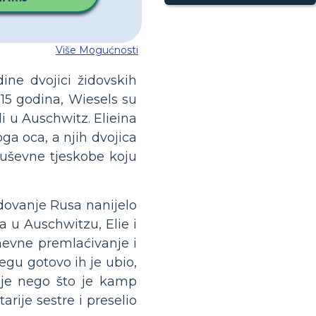
Više Mogućnosti
ine dvojici židovskih
o 15 godina, Wiesels su
li u Auschwitz. Elieina
oga oca, a njih dvojica
 duševne tjeskobe koju
edovanje Rusa nanijelo
u Auschwitzu, Elie i
dnevne premlaćivanje i
jegu gotovo ih je ubio,
rije nego što je kamp
rije sestre i preselio