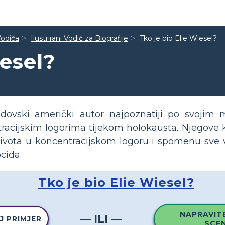
Vodiča
Ilustrirani Vodič za Biografije
Tko je bio Elie Wiesel?
iesel?
židovski američki autor najpoznatiji po svoji
racijskim logorima tijekom holokausta. Njegove
e života u koncentracijskom logoru i spomenu sve 
cida.
Tko je bio Elie Wiesel?
NAPRAVITE
— ILI —
J PRIMJER
SCEN