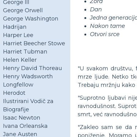
Zora
George III
Dan
George Orwell
Jedna generacij
George Washington
Nakon tame
Hadrijan
Otvori srce
Harper Lee
Harriet Beecher Stowe
Harriet Tubman
Helen Keller
Henry David Thoreau
"U svakom društvu, 
Henry Wadsworth
mrze ljude. Netko tko
Longfellow
Trebaju mržnju kako 
Herodot
"Suprotno ljubavi nij
Ilustrirani Vodič za
ravnodušnost. Suprotn
Biografije
smrt, već ravnodušnos
Isaac Newton
Ivana Orleanska
"Zakleo sam se da n
Jane Austen
poniženje. Moramo uv