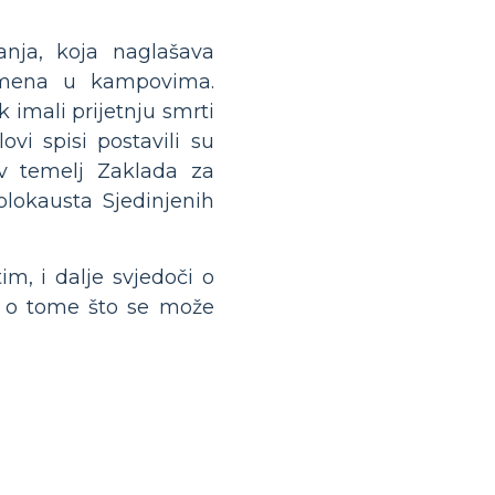
nja, koja naglašava
remena u kampovima.
k imali prijetnju smrti
ovi spisi postavili su
v temelj Zaklada za
olokausta Sjedinjenih
m, i dalje svjedoči o
je o tome što se može