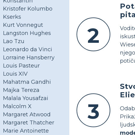
Konstantin
Pot
Kristofer Kolumbo
pit
Kserks
Kurt Vonnegut
2
Vodi
Langston Hughes
iskus
Lao Tzu
Wiese
Leonardo da Vinci
njego
Lorraine Hansberry
potič
Louis Pasteur
Louis XIV
Mahatma Gandhi
Stv
Majka Tereza
Eli
Malala Yousafzai
3
Malcolm X
Odab
Margaret Atwood
Prika
Margaret Thatcher
ljuds
Marie Antoinette
mode