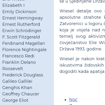
se u Sjedinjene Držav
Elizabeth I
Wiesel detalje ovo
Emily Dickinson
apsolutne strahote
Ernest Hemingway
Zatvorenici u logoru č
Ernest Rutherford
koja je visjela nad n
Erwin Schrödinger
temelj svog aktivi
F. Scott Fitzgerald
čovječanstvo Elie Wi
Ferdinand Magellan
Država 1993. godine.
Florence Nightingale
Francesco Redi
Wiesel je nakon krat
Franklin Delano
iskustvima židovskih
Roosevelt
dogoditi kada apatija
Frederick Douglass
Galileo Gallilei
Genghis Khan
Geoffrey Chaucer
Noć
George Eliot