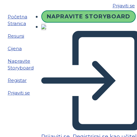
Prijaviti se
NAPRAVITE STORYBOARD
Početna
Stranica
Resursi
Cijena
Napravite
Storyboard
Registar
Prijaviti se
Prijaviti se
Registriraj se kao učitel