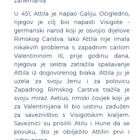
zanemarila.
U 451, Attila je napao Galiju. Očigledno,
njegov je cilj bio napasti Visigote -
germanski narod koji je osvojio dijelove
Rimskog Carstva. Iako Attila nije imala
nikakvih problema s zapadnim carlom
Valentininom III, prije godinu dana,
njegova je sestra zatražila spašavanje
Attila iz dogovorenog braka. Attila ju je
uzela za svoju ženu i za polovicu
Zapadnog Rimskog Carstva tražila je
svoju miraz. Aetius, rimski čovjek koji je
za Valentinijana III bio uistinu zadužen
za savezništvo s Visigotskim kraljem.
Saveznici su prisilili Atilu i Hune da se
povuku, što je obilježilo Attilin prvi i