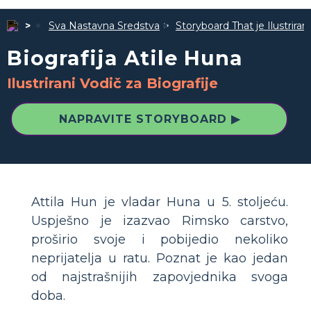
Sva Nastavna Sredstva
Storyboard That je Ilustrira
Biografija Atile Huna
Ilustrirani Vodič za Biografije
NAPRAVITE STORYBOARD ▶
Attila Hun je vladar Huna u 5. stoljeću.
Uspješno je izazvao Rimsko carstvo,
proširio svoje i pobijedio nekoliko
neprijatelja u ratu. Poznat je kao jedan
od najstrašnijih zapovjednika svoga
doba.