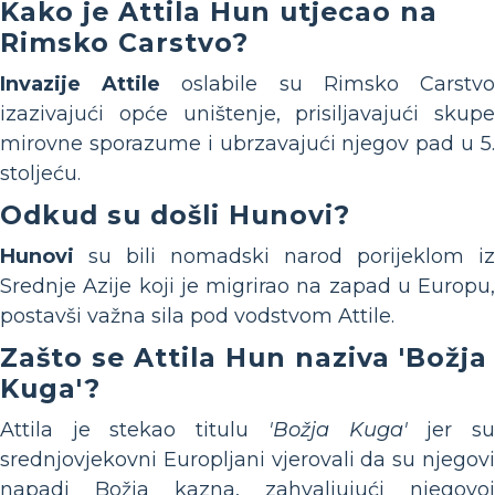
Kako je Attila Hun utjecao na
Rimsko Carstvo?
Invazije Attile
oslabile su Rimsko Carstv
izazivajući opće uništenje, prisiljavajući skupe
mirovne sporazume i ubrzavajući njegov pad u 5.
stoljeću.
Odkud su došli Hunovi?
Hunovi
su bili nomadski narod porijeklom iz
Srednje Azije koji je migrirao na zapad u Europu,
postavši važna sila pod vodstvom Attile.
Zašto se Attila Hun naziva 'Božja
Kuga'?
Attila je stekao titulu
'Božja Kuga'
jer s
srednjovjekovni Europljani vjerovali da su njegovi
napadi Božja kazna, zahvaljujući njegovoj