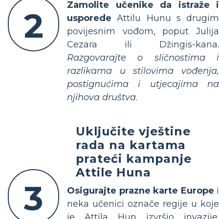
Zamolite učenike da istraže i
2
usporede
Attilu Hunu s drugim
povijesnim vođom, poput Julija
Cezara ili Džingis-kana.
Razgovarajte o sličnostima i
razlikama u stilovima vođenja,
postignućima i utjecajima na
njihova društva
.
Uključite vještine
rada na kartama
prateći kampanje
Attile Huna
3
Osigurajte prazne karte Europe
neka učenici označe regije u koje
je Attila Hun izvršio invazije.