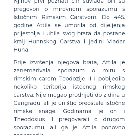
Njihov prvi poznati čin suvlada bili su
pregovori o mirovnom sporazumu s
Istočnim Rimskim Carstvom. Do 445.
godine Attila se umorila od dijeljenja
prijestolja i ubila svog brata da postane
kralj Hunnskog Carstva i jedini Vladar
Huna.
Prije izvršenja njegova brata, Attila je
zanemarivala sporazum o miru s
rimskim carom Teodozije II i pobijedila
nekoliko teritorija istočnog rimskog
carstva. Nije mogao prodrijeti do zidina u
Carigradu, ali je uništio preostale istočne
rimske snage. Godinama je on i
Theodosius II pregovarali o drugom
sporazumu, ali ga je Attila ponovno