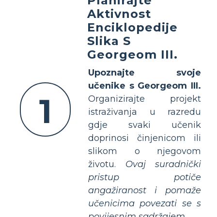
Planirajte
Aktivnost
Enciklopedije
Slika S
Georgeom III.
Upoznajte svoje
učenike s Georgeom III.
1
Organizirajte projekt
istraživanja u razredu
gdje svaki učenik
doprinosi činjenicom ili
slikom o njegovom
životu.
Ovaj suradnički
pristup potiče
angažiranost i pomaže
učenicima povezati se s
povijesnim sadržajem.