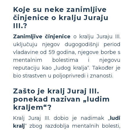
Koje su neke zanimljive
činjenice o kralju Juraju
III.?
Zanimljive činjenice
o kralju Juraju III.
uključuju njegov dugogodišnji period
vladavine od 59 godina, njegove borbe s
mentalnim bolestima i njegovu
reputaciju kao „ludog kralja“. Također je
bio strastven u poljoprivredi i znanosti.
Zašto je kralj Juraj III.
ponekad nazivan „ludim
kraljem“?
Kralj Juraj III. dobio je nadimak „
ludi
kralj
“ zbog razdoblja mentalnih bolesti,