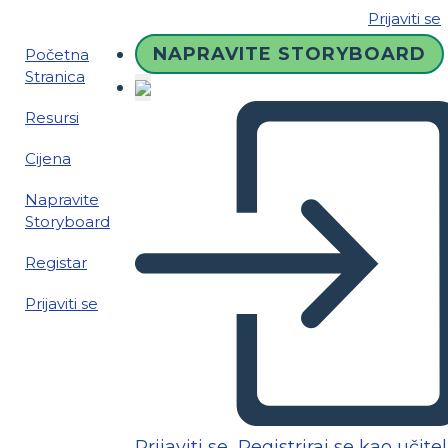
Prijaviti se
NAPRAVITE STORYBOARD
Početna
Stranica
Resursi
Cijena
Napravite
Storyboard
Registar
Prijaviti se
Prijaviti se
Registriraj se kao učitel