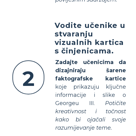
Vodite učenike u
stvaranju
vizualnih kartica
s činjenicama.
Zadajte učenicima da
2
dizajniraju šarene
faktografske kartice
koje prikazuju ključne
informacije i slike o
Georgeu III.
Potičite
kreativnost i točnost
kako bi ojačali svoje
razumijevanje teme.