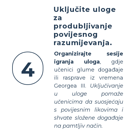
Uključite uloge
za
produbljivanje
povijesnog
razumijevanja.
Organizirajte sesije
4
igranja uloga
, gdje
učenici glume događaje
ili rasprave iz vremena
Georgea III.
Uključivanje
u uloge pomaže
učenicima da suosjećaju
s povijesnim likovima i
shvate složene događaje
na pamtljiv način.