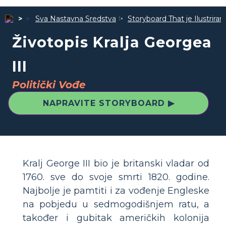
Sva Nastavna Sredstva
Storyboard That je Ilustrira
Životopis Kralja Georgea
III
Politički Vođe
NAPRAVITE STORYBOARD ▶
Kralj George III bio je britanski vladar od
1760. sve do svoje smrti 1820. godine.
Najbolje je pamtiti i za vođenje Engleske
na pobjedu u sedmogodišnjem ratu, a
također i gubitak američkih kolonija