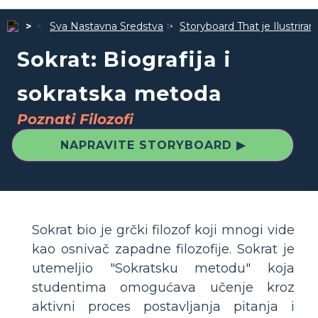
Sva Nastavna Sredstva
Storyboard That je Ilustrira
Sokrat: Biografija i
sokratska metoda
Poznati Filozofi
NAPRAVITE STORYBOARD ▶
Sokrat bio je grčki filozof koji mnogi vide
kao osnivač zapadne filozofije. Sokrat je
utemeljio "Sokratsku metodu" koja
studentima omogućava učenje kroz
aktivni proces postavljanja pitanja i