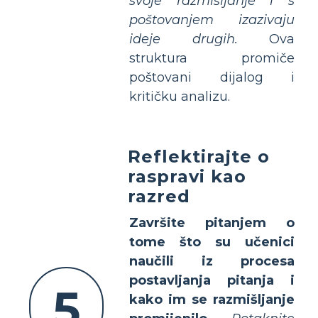
svoje razmišljanje i s
poštovanjem izazivaju
ideje drugih.
Ova
struktura promiče
poštovani dijalog i
kritičku analizu.
Reflektirajte o
raspravi kao
razred
Završite pitanjem o
tome što su učenici
naučili iz procesa
postavljanja pitanja i
5
kako im se razmišljanje