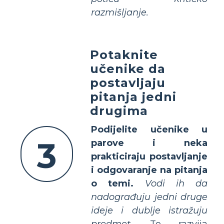
razmišljanje.
Potaknite
učenike da
postavljaju
pitanja jedni
drugima
Podijelite učenike u
3
parove i neka
prakticiraju postavljanje
i odgovaranje na pitanja
o temi.
Vodi ih da
nadograđuju jedni druge
ideje i dublje istražuju
predmet.
To razvija