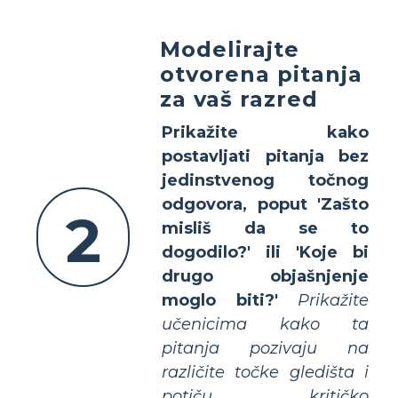
Modelirajte
otvorena pitanja
za vaš razred
Prikažite kako
postavljati pitanja bez
jedinstvenog točnog
odgovora, poput 'Zašto
2
misliš da se to
dogodilo?' ili 'Koje bi
drugo objašnjenje
moglo biti?'
Prikažite
učenicima kako ta
pitanja pozivaju na
različite točke gledišta i
potiču kritičko