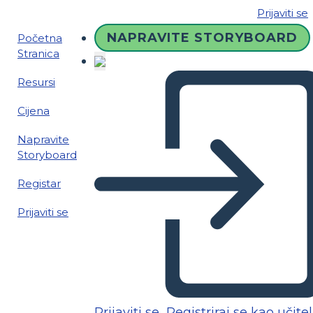
Prijaviti se
NAPRAVITE STORYBOARD
Početna
Stranica
Resursi
Cijena
Napravite
Storyboard
Registar
Prijaviti se
Prijaviti se
Registriraj se kao učitel