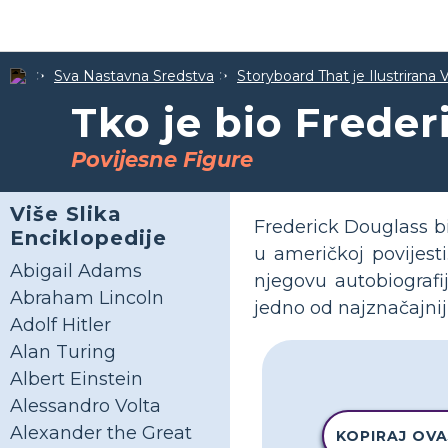
Sva Nastavna Sredstva
Storyboard That je Ilustrirana 
Tko je bio Frede
Povijesne Figure
Više Slika
Frederick Douglass bio
Enciklopedije
u američkoj povijest
Abigail Adams
njegovu autobiografij
Abraham Lincoln
jedno od najznačajniji
Adolf Hitler
Alan Turing
Albert Einstein
Alessandro Volta
Alexander the Great
KOPIRAJ OVA