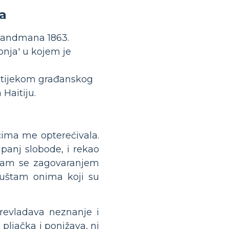
a
 amandmana 1863.
rpnja' u kojem je
ik tijekom građanskog
 Haitiju.
lcima me opterećivala.
panj slobode, i rekao
 sam se zagovaranjem
puštam onima koji su
revladava neznanje i
 pljačka i ponižava, ni