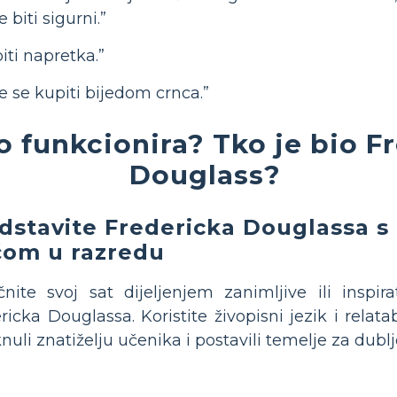
biti sigurni.”
ti napretka.”
e se kupiti bijedom crnca.”
o funkcionira? Tko je bio F
Douglass?
dstavite Fredericka Douglassa s
čom u razredu
nite svoj sat dijeljenjem zanimljive ili inspir
ricka Douglassa. Koristite živopisni jezik i relata
nuli znatiželju učenika i postavili temelje za dublj