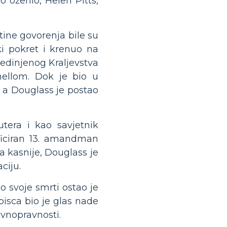
 oženio, Helen Pitts,
tine govorenja bile su
ki pokret i krenuo na
jedinjenog Kraljevstva
nellom. Dok je bio u
u, a Douglass je postao
tera i kao savjetnik
ificiran 13. amandman
a kasnije, Douglass je
ciju.
o svoje smrti ostao je
pisca bio je glas nade
avnopravnosti.