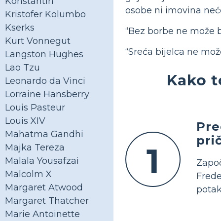
Konstantin
osobe ni imovina neće 
Kristofer Kolumbo
Kserks
“Bez borbe ne može bi
Kurt Vonnegut
“Sreća bijelca ne mož
Langston Hughes
Lao Tzu
Kako t
Leonardo da Vinci
Lorraine Hansberry
Louis Pasteur
Louis XIV
Pre
Mahatma Gandhi
pri
1
Majka Tereza
Malala Yousafzai
Započ
Malcolm X
Frede
Margaret Atwood
potak
Margaret Thatcher
Marie Antoinette