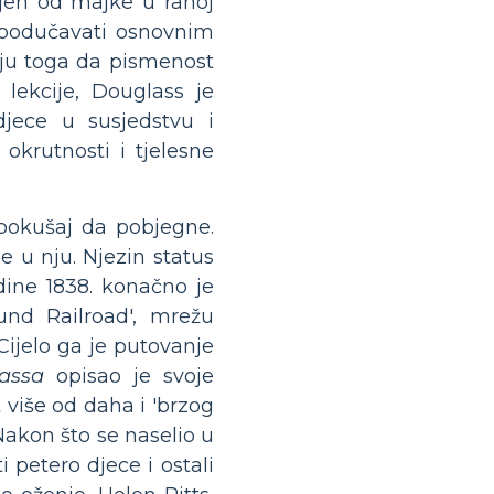
jen od majke u ranoj
 podučavati osnovnim
lju toga da pismenost
 lekcije, Douglass je
djece u susjedstvu i
okrutnosti i tjelesne
pokušaj da pobjegne.
e u nju. Njezin status
ine 1838. konačno je
und Railroad', mrežu
Cijelo ga je putovanje
assa
opisao je svoje
t više od daha i 'brzog
Nakon što se naselio u
 petero djece i ostali