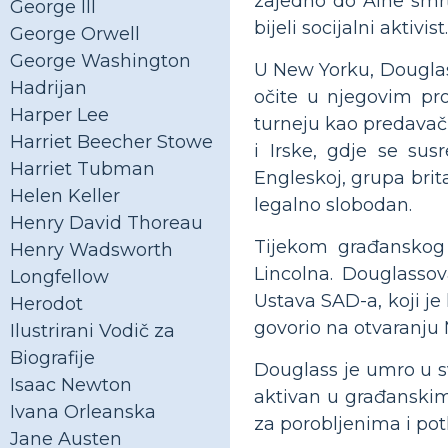
zajedno do Aine smrt
George III
bijeli socijalni aktivist.
George Orwell
George Washington
U New Yorku, Douglass
Hadrijan
očite u njegovim pro
Harper Lee
turneju kao predavač 
Harriet Beecher Stowe
i Irske, gdje se su
Harriet Tubman
Engleskoj, grupa brita
Helen Keller
legalno slobodan.
Henry David Thoreau
Tijekom građanskog 
Henry Wadsworth
Lincolna. Douglassov
Longfellow
Ustava SAD-a, koji je
Herodot
govorio na otvaranju
Ilustrirani Vodič za
Biografije
Douglass je umro u sv
Isaac Newton
aktivan u građanskim 
Ivana Orleanska
za porobljenima i pot
Jane Austen