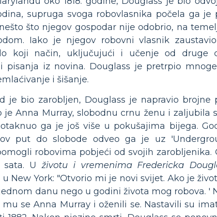
arylandu oko 1818. godine, Douglass je bio odvo
godina, supruga svoga robovlasnika počela ga je
 nešto što njegov gospodar nije odobrio, na teme
odom. Iako je njegov robovni vlasnik zaustavio
ilo koji način, uključujući i učenje od druge 
i pisanja iz novina. Douglass je pretrpio mnoge 
mlaćivanje i šišanje.
 je bio zarobljen, Douglass je napravio brojne 
je Anna Murray, slobodnu crnu ženu i zaljubila s
otaknuo ga je još više u pokušajima bijega. God
gov put do slobode odveo ga je uz 'Undergro
 pomogli robovima pobjeći od svojih zarobljenika. 
4 sata. U
životu i vremenima Fredericka Dougl
 u New York: "Otvorio mi je novi svijet. Ako je živo
 u jednom danu nego u godini života mog robova. ' 
 mu se Anna Murray i oženili se. Nastavili su imati