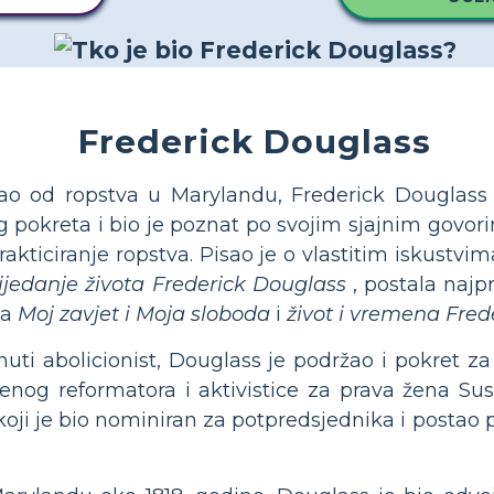
Frederick Douglass
ao od ropstva u Marylandu, Frederick Douglass 
g pokreta i bio je poznat po svojim sjajnim govori
rakticiranje ropstva. Pisao je o vlastitim iskustvi
ijedanje života Frederick Douglass
, postala najp
la
Moj zavjet i Moja sloboda
i
život i vremena Fre
nuti abolicionist, Douglass je podržao i pokret za
venog reformatora i aktivistice za prava žena Su
oji je bio nominiran za potpredsjednika i postao 