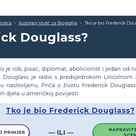
Vodiča
Ilustrirani Vodič za Biografije
Tko je bio Frederick Dou
rick Douglass?
 je rob, pisac, diplomat, abolicionist i jedan od na
i. Douglass je radio s predsjednikom Lincolnom 
u naslovljenu, Priča o životu Frederick Douglass
h djela u američkoj povijesti.
Tko je bio Frederick Douglass?
NAPRAVITE
— ILI —
J PRIMJER
SCEN