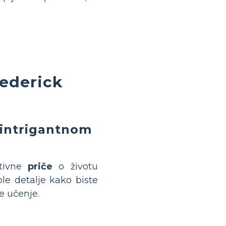
rederick
 intrigantnom
ativne
priče
o životu
ble detalje kako biste
e učenje.