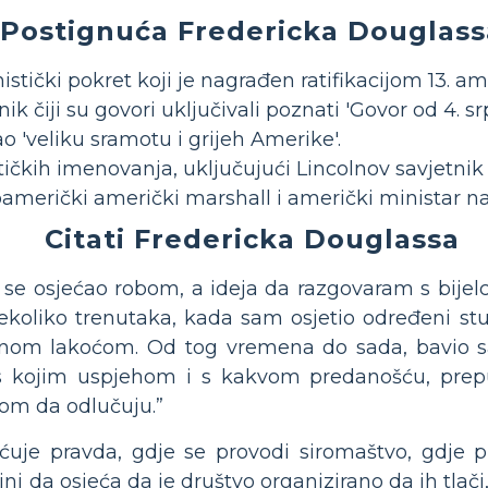
Postignuća Fredericka Douglass
nistički pokret koji je nagrađen ratifikacijom 13.
ik čiji su govori uključivali poznati 'Govor od 4. s
o 'veliku sramotu i grijeh Amerike'.
itičkih imenovanja, uključujući Lincolnov savjetn
roamerički američki marshall i američki ministar na
Citati Fredericka Douglassa
m se osjećao robom, a ideja da razgovaram s bije
oliko trenutaka, kada sam osjetio određeni stu
ličnom lakoćom. Od tog vremena do sada, bavio
- s kojim uspjehom i s kakvom predanošću, pre
om da odlučuju.”
ćuje pravda, gdje se provodi siromaštvo, gdje p
ini da osjeća da je društvo organizirano da ih tlači,