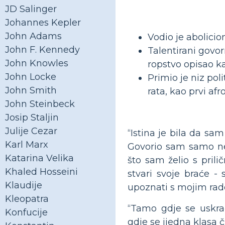
JD Salinger
Johannes Kepler
John Adams
Vodio je abolicio
John F. Kennedy
Talentirani govorn
John Knowles
ropstvo opisao ka
John Locke
Primio je niz pol
John Smith
rata, kao prvi af
John Steinbeck
Josip Staljin
Julije Cezar
“Istina je bila da sa
Karl Marx
Govorio sam samo nek
Katarina Velika
što sam želio s pri
Khaled Hosseini
stvari svoje braće 
Klaudije
upoznati s mojim rad
Kleopatra
“Tamo gdje se uskra
Konfucije
gdje se ijedna klasa č