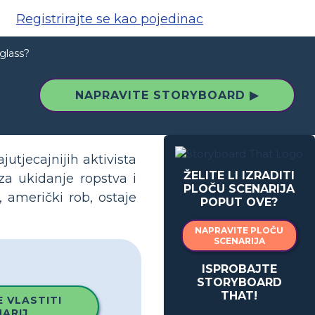
Registrirajte se kao pojedinac
glass?
NAPRAVITE STORYBOARD ▶
jutjecajnijih aktivista
ŽELITE LI IZRADITI
za ukidanje ropstva i
PLOČU SCENARIJA
, američki rob, ostaje
POPUT OVE?
NAPRAVITE PLOČU
SCENARIJA
ISPROBAJTE
STORYBOARD
THAT!
 VLASTITI
ARIJ