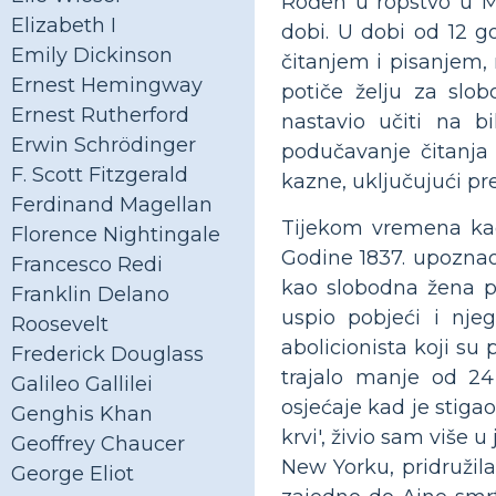
Rođen u ropstvo u M
Elizabeth I
dobi. U dobi od 12 
Emily Dickinson
čitanjem i pisanjem,
Ernest Hemingway
potiče želju za slob
Ernest Rutherford
nastavio učiti na b
Erwin Schrödinger
podučavanje čitanja 
F. Scott Fitzgerald
kazne, uključujući pre
Ferdinand Magellan
Tijekom vremena kad
Florence Nightingale
Godine 1837. upoznao 
Francesco Redi
kao slobodna žena p
Franklin Delano
uspio pobjeći i nje
Roosevelt
abolicionista koji su
Frederick Douglass
trajalo manje od 2
Galileo Gallilei
osjećaje kad je stigao
Genghis Khan
krvi', živio sam više
Geoffrey Chaucer
New Yorku, pridružila
George Eliot