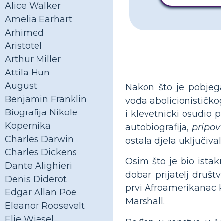
Alice Walker
Amelia Earhart
Arhimed
Aristotel
Arthur Miller
Attila Hun
August
Nakon što je pobjeg
Benjamin Franklin
vođa abolicionističko
Biografija Nikole
i klevetnički osudio p
Kopernika
autobiografija,
pripov
Charles Darwin
ostala djela uključiva
Charles Dickens
Osim što je bio istak
Dante Alighieri
dobar prijatelj društ
Denis Diderot
prvi Afroamerikanac k
Edgar Allan Poe
Marshall.
Eleanor Roosevelt
Elie Wiesel