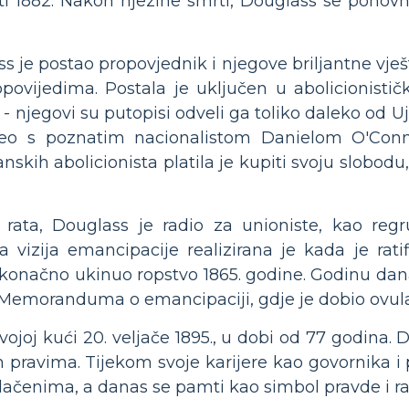
i 1882. Nakon njezine smrti, Douglass se ponovno
 je postao propovjednik i njegove briljantne vješ
povijedima. Postala je uključen u abolicionistič
- njegovi su putopisi odveli ga toliko daleko od U
sreo s poznatim nacionalistom Danielom O'Con
nskih abolicionista platila je kupiti svoju slobod
rata, Douglass je radio za unioniste, kao regru
a vizija emancipacije realizirana je kada je rat
 konačno ukinuo ropstvo 1865. godine. Godinu dan
 Memoranduma o emancipaciji, gdje je dobio ovula
ojoj kući 20. veljače 1895., u dobi od 77 godina. D
pravima. Tijekom svoje karijere kao govornika i 
lačenima, a danas se pamti kao simbol pravde i r