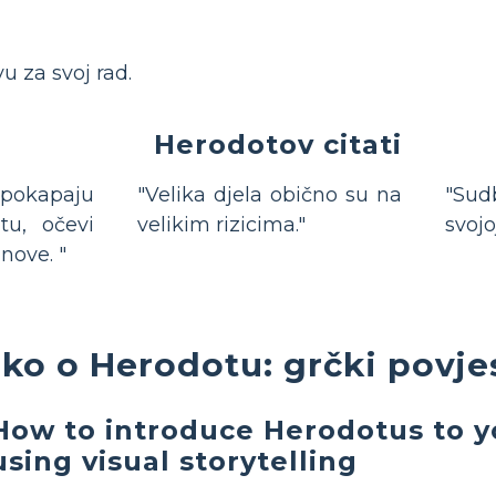
u za svoj rad.
Herodotov citati
 pokapaju
"Velika djela obično su na
"Su
tu, očevi
velikim rizicima."
svojo
nove. "
ko o Herodotu: grčki povje
How to introduce Herodotus to y
using visual storytelling