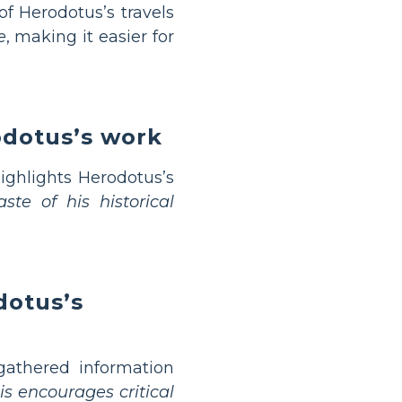
f Herodotus’s travels
e
, making it easier for
odotus’s work
ighlights Herodotus’s
ste of his historical
dotus’s
athered information
is encourages critical