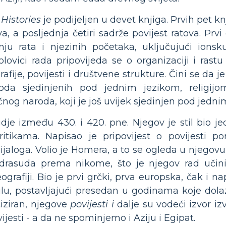
,
Histories
je podijeljen u devet knjiga. Prvih pet k
a, a posljednja četiri sadrže povijest ratova. Prvi
anju rata i njezinih početaka, uključujući ions
ovici rada pripovijeda se o organizaciji i rastu
ije, povijesti i društvene strukture. Čini se da je 
da sjedinjenih pod jednim jezikom, religijo
ičnog naroda, koji je još uvijek sjedinjen pod jed
je između 430. i 420. pne. Njegov je stil bio jed
ritikama. Napisao je pripovijest o povijesti po
 dijaloga. Volio je Homera, a to se ogleda u njegov
edrasuda prema nikome, što je njegov rad učinio
eografiji. Bio je prvi grčki, prva europska, čak i nap
lu, postavljajući presedan u godinama koje dolaz
tiziran, njegove
povijesti i
dalje su vodeći izvor iz
ijesti - a da ne spominjemo i Aziju i Egipat.