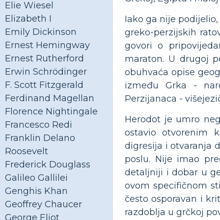
Elie Wiesel
Elizabeth I
Iako ga nije podijelio
Emily Dickinson
greko-perzijskih ratov
Ernest Hemingway
govori o pripovijed
Ernest Rutherford
maraton. U drugoj pol
Erwin Schrödinger
obuhvaća opise geograf
F. Scott Fitzgerald
između Grka - naro
Ferdinand Magellan
Perzijanaca - višejez
Florence Nightingale
Herodot je umro negd
Francesco Redi
ostavio otvorenim k
Franklin Delano
digresija i otvaranja
Roosevelt
poslu. Nije imao pr
Frederick Douglass
detaljniji i dobar u g
Galileo Gallilei
ovom specifičnom sti
Genghis Khan
često osporavan i kri
Geoffrey Chaucer
razdoblja u grčkoj pov
George Eliot