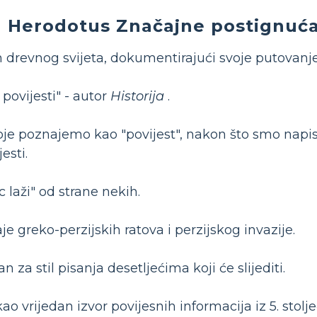
Herodotus Značajne postignuć
m drevnog svijeta, dokumentirajući svoje putovanje
povijesti" - autor
Historija
.
oje poznajemo kao "povijest", nakon što smo napis
esti.
 laži" od strane nekih.
e greko-perzijskih ratova i perzijskog invazije.
 za stil pisanja desetljećima koji će slijediti.
kao vrijedan izvor povijesnih informacija iz 5. stolj