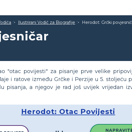
Vodiča
Ilustrirani Vodič za Biografije
Herodot: Grčki povjesnič
jesničar
 "otac povijesti" za pisanje prve velike pripovije
e i ratove između Grčke i Perzije u 5. stoljeću pri
 pisanja, a njegov je rad još uvijek vrijedan iz
Herodot: Otac Povijesti
NAPRAVITE