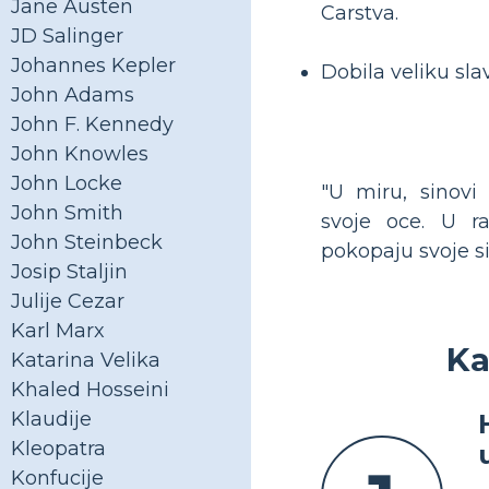
Jane Austen
Carstva.
JD Salinger
Johannes Kepler
Dobila veliku slav
John Adams
John F. Kennedy
John Knowles
John Locke
"U miru, sinovi
John Smith
svoje oce. U ra
John Steinbeck
pokopaju svoje si
Josip Staljin
Julije Cezar
Karl Marx
Ka
Katarina Velika
Khaled Hosseini
Klaudije
Kleopatra
Konfucije