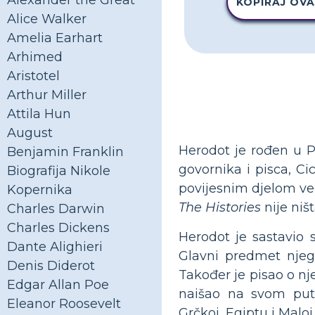
Alexander the Great
KOPIRAJ OVA
Alice Walker
Amelia Earhart
Arhimed
Aristotel
Arthur Miller
Attila Hun
August
Herodot je rođen u P
Benjamin Franklin
govornika i pisca, C
Biografija Nikole
povijesnim djelom već
Kopernika
The Histories
nije niš
Charles Darwin
Charles Dickens
Herodot je sastavio 
Dante Alighieri
Glavni predmet nje
Denis Diderot
Također je pisao o nj
Edgar Allan Poe
naišao na svom puto
Eleanor Roosevelt
Grčkoj, Egiptu i Maloj