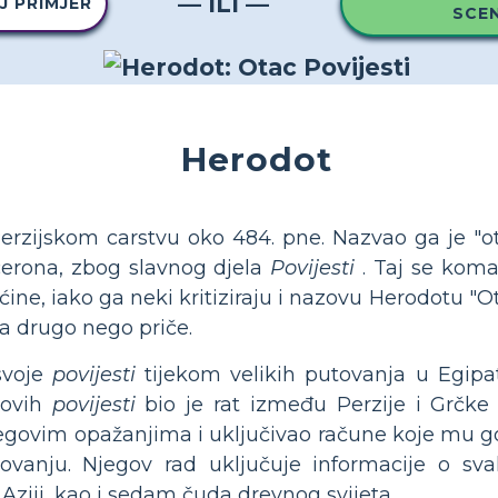
— ILI —
J PRIMJER
SCEN
Herodot
erzijskom carstvu oko 484. pne. Nazvao ga je "ot
icerona, zbog slavnog djela
Povijesti
. Taj se kom
ine, iako ga neki kritiziraju i nazovu Herodotu "Ot
ta drugo nego priče.
svoje
povijesti
tijekom velikih putovanja u Egipat,
govih
povijesti
bio je rat između Perzije i Grčke
egovim opažanjima i uključivao račune koje mu go
vanju. Njegov rad uključuje informacije o s
 Aziji, kao i sedam čuda drevnog svijeta.