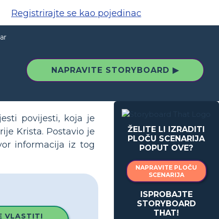
Registrirajte se kao pojedinac
ar
NAPRAVITE STORYBOARD ▶
sti povijesti, koja je
ŽELITE LI IZRADITI
je Krista. Postavio je
PLOČU SCENARIJA
vor informacija iz tog
POPUT OVE?
NAPRAVITE PLOČU
SCENARIJA
ISPROBAJTE
STORYBOARD
THAT!
 VLASTITI