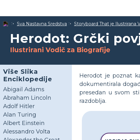
Sva Nastavna Sredstva
Storyboard That je Ilustrirana 
Herodot: Grčki pov
Ilustrirani Vodič za Biografije
Više Slika
Herodot je poznat kao
Enciklopedije
dokumentirala događaj
Abigail Adams
presedan u svom stilu
Abraham Lincoln
razdoblja.
Adolf Hitler
Alan Turing
Albert Einstein
Alessandro Volta