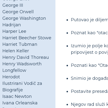
George III
George Orwell
George Washington
Putovao je dilje
Hadrijan
Harper Lee
Poznat kao "otac 
Harriet Beecher Stowe
Harriet Tubman
Izumio je polje k
Helen Keller
pripovijest o povij
Henry David Thoreau
Henry Wadsworth
Poznati kao "Otac
Longfellow
Herodot
Snimio je događaj
Ilustrirani Vodič za
Biografije
Postavite presedan
Isaac Newton
Ivana Orleanska
Njegov rad služi 