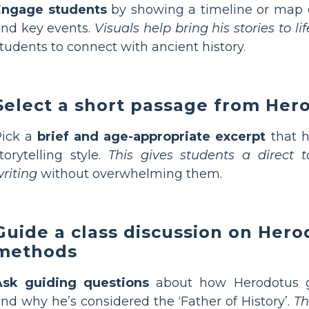
Engage students
by showing a timeline or map o
nd key events.
Visuals help bring his stories to lif
tudents to connect with ancient history.
Select a short passage from Her
Pick a
brief and age-appropriate excerpt
that h
torytelling style.
This gives students a direct ta
riting
without overwhelming them.
Guide a class discussion on Hero
methods
Ask guiding questions
about how Herodotus g
nd why he’s considered the ‘Father of History’.
Th