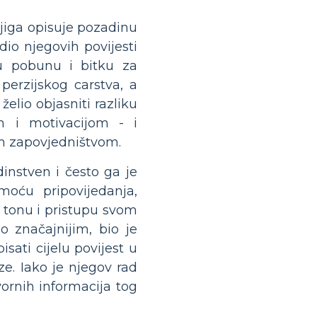
njiga opisuje pozadinu
 dio njegovih povijesti
ku pobunu i bitku za
 perzijskog carstva, a
želio objasniti razliku
m i motivacijom - i
nim zapovjedništvom.
instven i često ga je
moću pripovijedanja,
u tonu i pristupu svom
 značajnijim, bio je
isati cijelu povijest u
e. Iako je njegov rad
vornih informacija tog