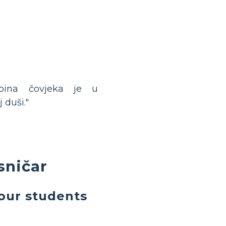
dbina čovjeka je u
j duši."
sničar
our students