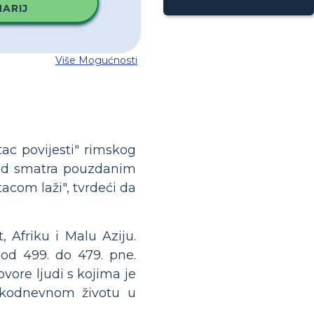
ARIJ
Više Mogućnosti
ac povijesti" rimskog
ad smatra pouzdanim
acom laži", tvrdeći da
 Afriku i Malu Aziju.
 od 499. do 479. pne.
vore ljudi s kojima je
vakodnevnom životu u