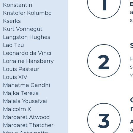
1
Konstantin
a
Kristofer Kolumbo
s
Kserks
Kurt Vonnegut
Langston Hughes
Lao Tzu
2
Leonardo da Vinci
Lorraine Hansberry
s
Louis Pasteur
w
Louis XIV
Mahatma Gandhi
Majka Tereza
Malala Yousafzai
Malcolm X
3
Margaret Atwood
Margaret Thatcher
a