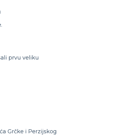
a
.
ali prvu veliku
eća Grčke i Perzijskog