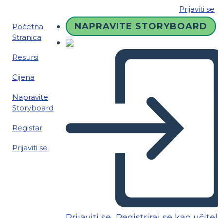
Prijaviti se
NAPRAVITE STORYBOARD
Početna
Stranica
Resursi
Cijena
Napravite
Storyboard
Registar
Prijaviti se
Prijaviti se
Registriraj se kao učitel