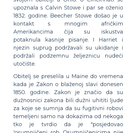
upoznala s Calvin Stowe i par se oženio
1832. godine. Beecher Stowe došao je u
kontakt s mnogim afričkim
Amerikancima čija su iskustva
potaknula kasnije pisanje. I Harriet i
njezin suprug podržavali su ukidanje i
podržali podzemnu željeznicu nudeći
utočište.
Obitelj se preselila u Maine do vremena
kada je Zakon o blaženoj slavi donesen
1850. godine. Zakon je značio da su
dužnosnici zakona bili dužni uhititi ljude
za koje se sumnja da su fugitivni robovi
temeljeni samo na dokazima od nekoga
tko je tvrdio da je "posjedovao
'osumnjičeni rob. Osumnjičenicima nije