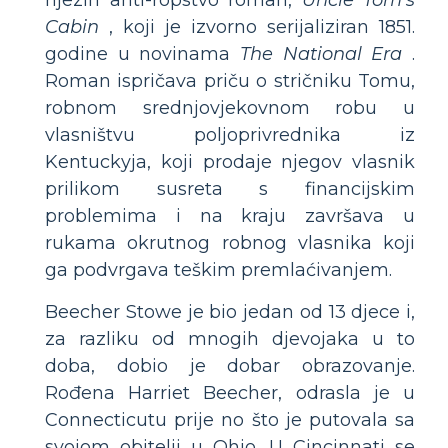
njezin anti-ropstvo roman,
Uncle Tom's
Cabin
, koji je izvorno serijaliziran 1851.
godine u novinama
The National Era
.
Roman ispričava priču o stričniku Tomu,
robnom srednjovjekovnom robu u
vlasništvu poljoprivrednika iz
Kentuckyja, koji prodaje njegov vlasnik
prilikom susreta s financijskim
problemima i na kraju završava u
rukama okrutnog robnog vlasnika koji
ga podvrgava teškim premlaćivanjem.
Beecher Stowe je bio jedan od 13 djece i,
za razliku od mnogih djevojaka u to
doba, dobio je dobar obrazovanje.
Rođena Harriet Beecher, odrasla je u
Connecticutu prije no što je putovala sa
svojom obitelji u Ohio. U Cincinnati se