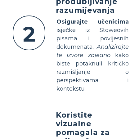
produbljivanje
razumijevanja
Osigurajte učenicima
2
isječke iz Stoweovih
pisama i povijesnih
dokumenata.
Analizirajte
te izvore zajedno
kako
biste potaknuli kritičko
razmišljanje o
perspektivama i
kontekstu.
Koristite
vizualne
pomagala za