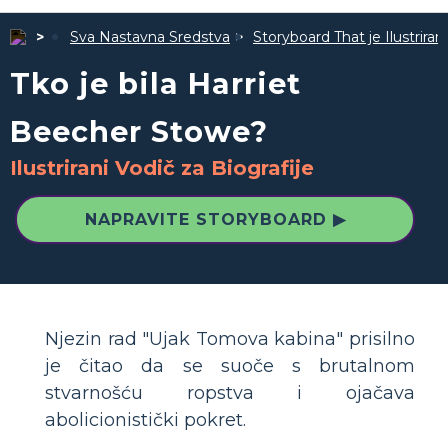
Sva Nastavna Sredstva
Storyboard That je Ilustrira
Tko je bila Harriet
Beecher Stowe?
Ilustrirani Vodič za Biografije
NAPRAVITE STORYBOARD ▶
Njezin rad "Ujak Tomova kabina" prisilno
je čitao da se suoče s brutalnom
stvarnošću ropstva i ojačava
abolicionistički pokret.