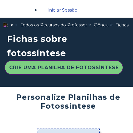
Iniciar Sessão
Todos os Recursos do Professor
Ciência
Fichas s
Fichas sobre
fotossíntese
CRIE UMA PLANILHA DE FOTOSSÍNTESE
Personalize Planilhas de
Fotossíntese