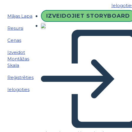
Ielogotie
IZVEIDOJIET STORYBOARD
Mājas Lapa
Resursi
Cenas
Izveidot
Montāžas
Skala
Reģistrēties
Ielogoties