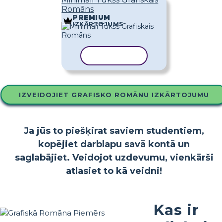
Romāns
PREMIUM
IZKĀRTOJUMS
KOPĒT VEIDNI
IZVEIDOJIET GRAFISKO ROMĀNU IZKĀRTOJUMU
Ja jūs to piešķirat saviem studentiem,
kopējiet darblapu savā kontā un
saglabājiet. Veidojot uzdevumu, vienkārši
atlasiet to kā veidni!
Kas ir