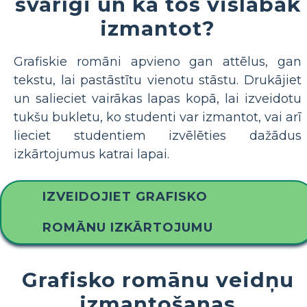
svarīgi un kā tos vislabāk
izmantot?
Grafiskie romāni apvieno gan attēlus, gan
tekstu, lai pastāstītu vienotu stāstu. Drukājiet
un salieciet vairākas lapas kopā, lai izveidotu
tukšu bukletu, ko studenti var izmantot, vai arī
lieciet studentiem izvēlēties dažādus
izkārtojumus katrai lapai.
IZVEIDOJIET GRAFISKO
ROMĀNU IZKĀRTOJUMU
Grafisko romānu veidņu
izmantošanas