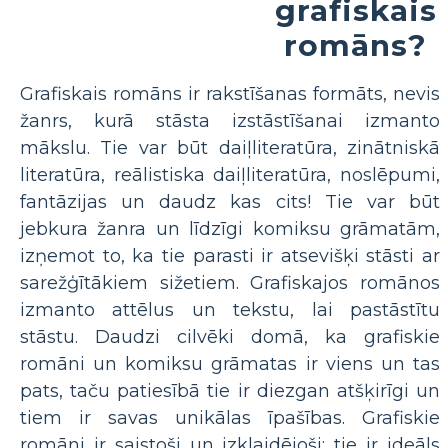
grafiskais
romāns?
Grafiskais romāns ir rakstīšanas formāts, nevis
žanrs, kurā stāsta izstāstīšanai izmanto
mākslu. Tie var būt daiļliteratūra, zinātniskā
literatūra, reālistiska daiļliteratūra, noslēpumi,
fantāzijas un daudz kas cits! Tie var būt
jebkura žanra un līdzīgi komiksu grāmatām,
izņemot to, ka tie parasti ir atsevišķi stāsti ar
sarežģītākiem sižetiem. Grafiskajos romānos
izmanto attēlus un tekstu, lai pastāstītu
stāstu. Daudzi cilvēki domā, ka grafiskie
romāni un komiksu grāmatas ir viens un tas
pats, taču patiesībā tie ir diezgan atšķirīgi un
tiem ir savas unikālas īpašības. Grafiskie
romāni ir saistoši un izklaidējoši; tie ir ideāls