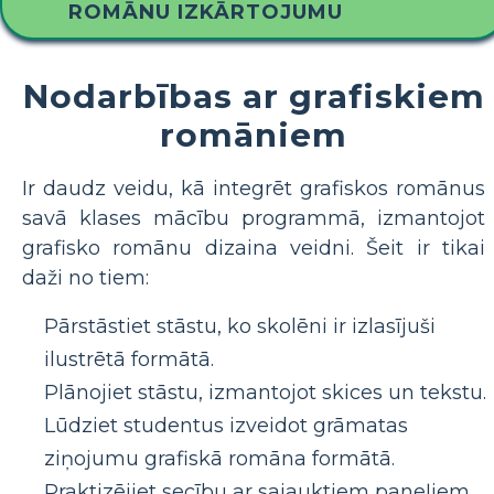
ROMĀNU IZKĀRTOJUMU
Nodarbības ar grafiskiem
romāniem
Ir daudz veidu, kā integrēt grafiskos romānus
savā klases mācību programmā, izmantojot
grafisko romānu dizaina veidni. Šeit ir tikai
daži no tiem:
Pārstāstiet stāstu, ko skolēni ir izlasījuši
ilustrētā formātā.
Plānojiet stāstu, izmantojot skices un tekstu.
Lūdziet studentus izveidot grāmatas
ziņojumu grafiskā romāna formātā.
Praktizējiet secību ar sajauktiem paneļiem,