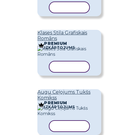
KOPĒT VEIDNI
Klases Stila Grafiskais
Romāns
PREMIUM
IZKĀRTOJUMS
KOPĒT VEIDNI
Augu Ceļojums Tukšs
Komikss
PREMIUM
IZKĀRTOJUMS
KOPĒT VEIDNI