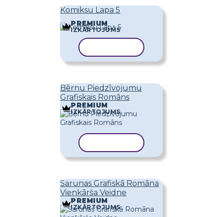
Komiksu Lapa 5
PREMIUM
IZKĀRTOJUMS
KOPĒT VEIDNI
Bērnu Piedzīvojumu
Grafiskais Romāns
PREMIUM
IZKĀRTOJUMS
KOPĒT VEIDNI
Sarunas Grafiskā Romāna
Vienkārša Veidne
PREMIUM
IZKĀRTOJUMS