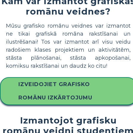
Kam var izmantot grafiskā
romānu veidnes?
Mūsu grafisko romānu veidnes var izmantot
ne tikai grafiskā romāna rakstīšanai un
ilustrēšanai! Tos var izmantot arī visu veidu
radošiem klases projektiem un aktivitātēm,
stāsta plānošanai, stāsta apkopošanai,
komiksu rakstīšanai un daudz ko citu!
IZVEIDOJIET GRAFISKO
ROMĀNU IZKĀRTOJUMU
Izmantojot grafisku
romānu veidni studentie