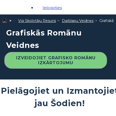
Ielogoties
Visi Skolotāju Resursi
Darblapu Veidnes
Grafiskā
Grafiskās Romānu
Veidnes
IZVEIDOJIET GRAFISKO ROMĀNU
IZKĀRTOJUMU
Pielāgojiet un Izmantojie
jau Šodien!