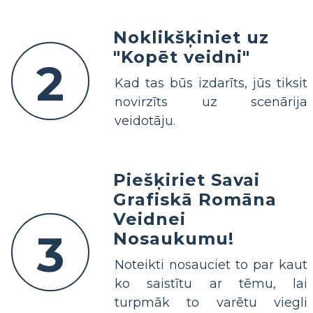
Noklikšķiniet uz
"Kopēt veidni"
2
Kad tas būs izdarīts, jūs tiksit
novirzīts uz scenārija
veidotāju.
Piešķiriet Savai
Grafiskā Romāna
Veidnei
3
Nosaukumu!
Noteikti nosauciet to par kaut
ko saistītu ar tēmu, lai
turpmāk to varētu viegli