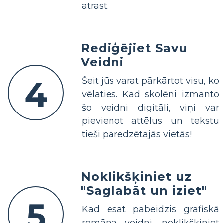
atrast.
Rediģējiet Savu
Veidni
4
Šeit jūs varat pārkārtot visu, ko
vēlaties. Kad skolēni izmanto
šo veidni digitāli, viņi var
pievienot attēlus un tekstu
tieši paredzētajās vietās!
Noklikšķiniet uz
"Saglabāt un iziet"
5
Kad esat pabeidzis grafiskā
romāna veidni, noklikšķiniet