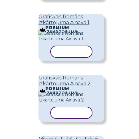
Grafiskais Romāns
Izkārtojuma Ainava 1
PREMIUM
IZKĀRTOJUMS
KOPĒT VEIDNI
Grafiskais Romāns
Izkārtojuma Ainava 2
PREMIUM
IZKĀRTOJUMS
KOPĒT VEIDNI
Minimāli Tukšs Grafiskais