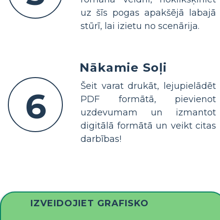
uz šīs pogas apakšējā labajā
stūrī, lai izietu no scenārija.
Nākamie Soļi
Šeit varat drukāt, lejupielādēt
6
PDF formātā, pievienot
uzdevumam un izmantot
digitālā formātā un veikt citas
darbības!
IZVEIDOJIET GRAFISKO