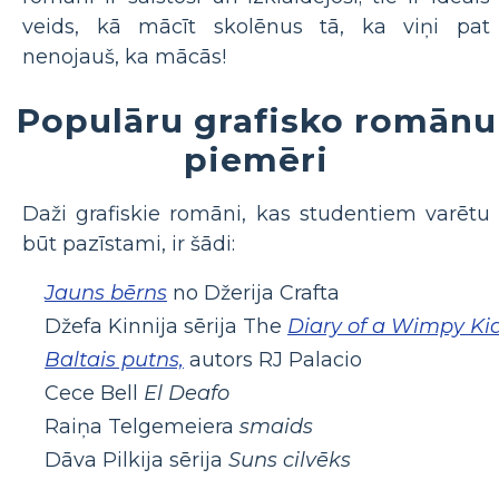
veids, kā mācīt skolēnus tā, ka viņi pat
nenojauš, ka mācās!
Populāru grafisko romānu
piemēri
Daži grafiskie romāni, kas studentiem varētu
būt pazīstami, ir šādi:
Jauns bērns
no Džerija Crafta
Džefa Kinnija sērija The
Diary of a Wimpy Ki
Baltais putns,
autors RJ Palacio
Cece Bell
El Deafo
Raiņa Telgemeiera
smaids
Dāva Pilkija sērija
Suns cilvēks