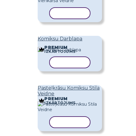
KOPĒT VEIDNI
Komiksu Darblapa
PREMIUM
IZKĀRTOJUMS
KOPĒT VEIDNI
Pasteļkrāsu Komiksu Stila
Veidne
PREMIUM
IZKĀRTOJUMS
KOPĒT VEIDNI