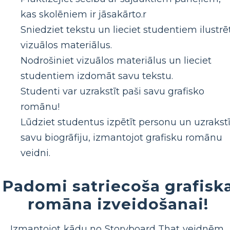
kas skolēniem ir jāsakārto.r
Sniedziet tekstu un lieciet studentiem ilustrē
vizuālos materiālus.
Nodrošiniet vizuālos materiālus un lieciet
studentiem izdomāt savu tekstu.
Studenti var uzrakstīt paši savu grafisko
romānu!
Lūdziet studentus izpētīt personu un uzrakstī
savu biogrāfiju, izmantojot grafisku romānu
veidni.
Padomi satriecoša grafisk
romāna izveidošanai!
Izmantojot kādu no Storyboard That veidnēm,