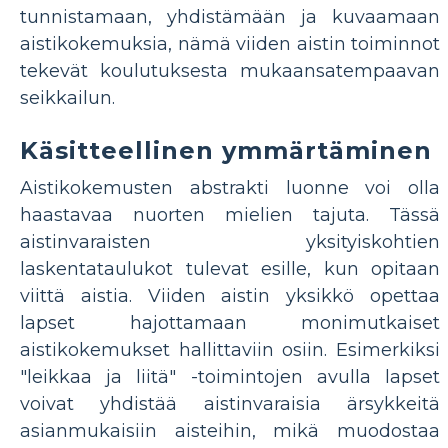
tunnistamaan, yhdistämään ja kuvaamaan
aistikokemuksia, nämä viiden aistin toiminnot
tekevät koulutuksesta mukaansatempaavan
seikkailun.
Käsitteellinen ymmärtäminen
Aistikokemusten abstrakti luonne voi olla
haastavaa nuorten mielien tajuta. Tässä
aistinvaraisten yksityiskohtien
laskentataulukot tulevat esille, kun opitaan
viittä aistia. Viiden aistin yksikkö opettaa
lapset hajottamaan monimutkaiset
aistikokemukset hallittaviin osiin. Esimerkiksi
"leikkaa ja liitä" -toimintojen avulla lapset
voivat yhdistää aistinvaraisia ​​ärsykkeitä
asianmukaisiin aisteihin, mikä muodostaa