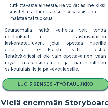
tutkittavasta aiheesta. He voivat esimerkiksi
kuvitella tai kirjoittaa suosikkiasioistaan ​​
maistaa tai tuoksua.
Seuraamalla näitä vaiheita voit tehdä
mielenkiintoisen aistinvaraisen
laskentataulukon, joka opettaa nuorille
oppijoille tehokkaasti viittä aistia.
Tehtäväkirjasi ei ole vain opettavainen, vaan
myös mielenkiintoinen ja nautinnollinen
esikoululaisille ja päiväkotilapsille.
LUO 5 SENSES -TYÖTAULUKKO
Vielä enemmän Storyboar