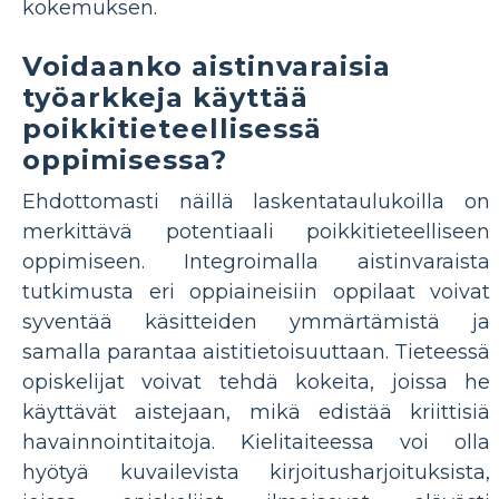
kokemuksen.
Voidaanko aistinvaraisia ​​
työarkkeja käyttää
poikkitieteellisessä
oppimisessa?
Ehdottomasti näillä laskentataulukoilla on
merkittävä potentiaali poikkitieteelliseen
oppimiseen. Integroimalla aistinvaraista
tutkimusta eri oppiaineisiin oppilaat voivat
syventää käsitteiden ymmärtämistä ja
samalla parantaa aistitietoisuuttaan. Tieteessä
opiskelijat voivat tehdä kokeita, joissa he
käyttävät aistejaan, mikä edistää kriittisiä
havainnointitaitoja. Kielitaiteessa voi olla
hyötyä kuvailevista kirjoitusharjoituksista,