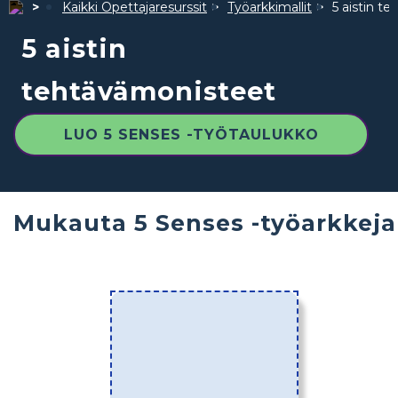
Kaikki Opettajaresurssit
Työarkkimallit
5 aistin t
5 aistin
tehtävämonisteet
LUO 5 SENSES -TYÖTAULUKKO
Mukauta 5 Senses -työarkkeja