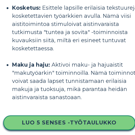
Kosketus:
Esittele lapsille erilaisia ​​tekstuure
kosketettavien työarkkien avulla. Nämä viisi
aistitoimintoa stimuloivat aistinvaraista
tutkimusta "tuntea ja sovita" -toiminnoista
kuvauksiin siitä, miltä eri esineet tuntuvat
kosketettaessa.
Maku ja haju:
Aktivoi maku- ja hajuaistit
"makutyöarkin" toiminnoilla. Nämä toiminno
voivat saada lapset tunnistamaan erilaisia ​​
makuja ja tuoksuja, mikä parantaa heidän
aistinvaraista sanastoaan.
LUO 5 SENSES -TYÖTAULUKKO