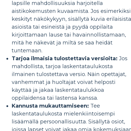
lapsille mahdollisuuksia harjoitella
aistikokemusten kuvaamista. Jos esimerkiksi
keskityt näkökykyyn, sisällytä kuvia erilaisist
asioista tai esineistä ja pyydä oppilaita
kirjoittamaan lause tai havainnollistamaan,
mitä he näkevät ja miltä se saa heidät
tuntemaan.
Tarjoa ilmaisia ​​tulostettavia versioita:
Jos
mahdollista, tarjoa laskentataulukosta
ilmainen tulostettava versio. Näin opettajat,
vanhemmat ja huoltajat voivat helposti
käyttää ja jakaa laskentataulukkoa
oppilaidensa tai lastensa kanssa.
Kannusta mukauttamiseen:
Tee
laskentataulukosta mielenkiintoisempi
lisäämällä persoonallisuutta. Sisällytä osiot,
joissa lapset voivat jakaa omia kokemuksiaa