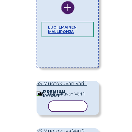
LUO ILMAINEN
MALLIPOHJA
5S Muotokuvan Väri 1
PREMIUM
LAYOUT
KOPIOI MALLI
5S Muotokuva Väri 2