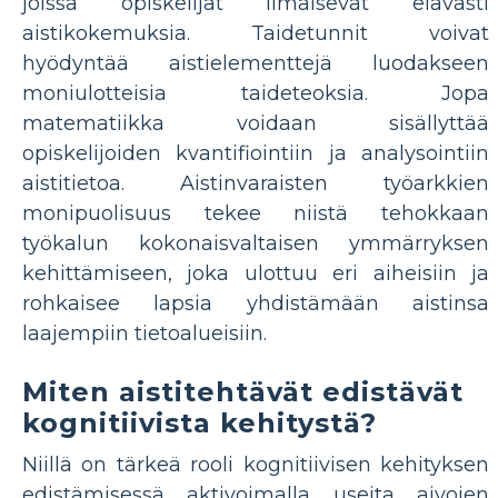
joissa opiskelijat ilmaisevat elävästi
aistikokemuksia. Taidetunnit voivat
hyödyntää aistielementtejä luodakseen
moniulotteisia taideteoksia. Jopa
matematiikka voidaan sisällyttää
opiskelijoiden kvantifiointiin ja analysointiin
aistitietoa. Aistinvaraisten työarkkien
monipuolisuus tekee niistä tehokkaan
työkalun kokonaisvaltaisen ymmärryksen
kehittämiseen, joka ulottuu eri aiheisiin ja
rohkaisee lapsia yhdistämään aistinsa
laajempiin tietoalueisiin.
Miten aistitehtävät edistävät
kognitiivista kehitystä?
Niillä on tärkeä rooli kognitiivisen kehityksen
edistämisessä aktivoimalla useita aivojen