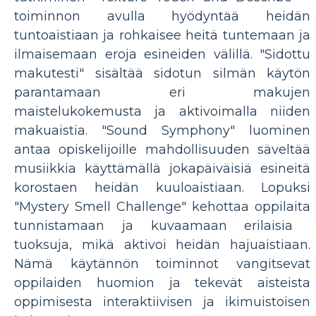
toiminnon avulla hyödyntää heidän
tuntoaistiaan ja rohkaisee heitä tuntemaan ja
ilmaisemaan eroja esineiden välillä. "Sidottu
makutesti" sisältää sidotun silmän käytön
parantamaan eri makujen
maistelukokemusta ja aktivoimalla niiden
makuaistia. "Sound Symphony" luominen
antaa opiskelijoille mahdollisuuden säveltää
musiikkia käyttämällä jokapäiväisiä esineitä
korostaen heidän kuuloaistiaan. Lopuksi
"Mystery Smell Challenge" kehottaa oppilaita
tunnistamaan ja kuvaamaan erilaisia ​​
tuoksuja, mikä aktivoi heidän hajuaistiaan.
Nämä käytännön toiminnot vangitsevat
oppilaiden huomion ja tekevät aisteista
oppimisesta interaktiivisen ja ikimuistoisen