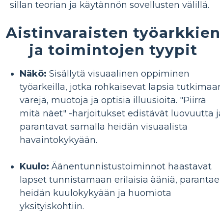
sillan teorian ja käytännön sovellusten välillä.
Aistinvaraisten työarkkie
ja toimintojen tyypit
Näkö:
Sisällytä visuaalinen oppiminen
työarkeilla, jotka rohkaisevat lapsia tutkimaa
värejä, muotoja ja optisia illuusioita. "Piirrä
mitä näet" -harjoitukset edistävät luovuutta j
parantavat samalla heidän visuaalista
havaintokykyään.
Kuulo:
Äänentunnistustoiminnot haastavat
lapset tunnistamaan erilaisia ​​ääniä, paranta
heidän kuulokykyään ja huomiota
yksityiskohtiin.