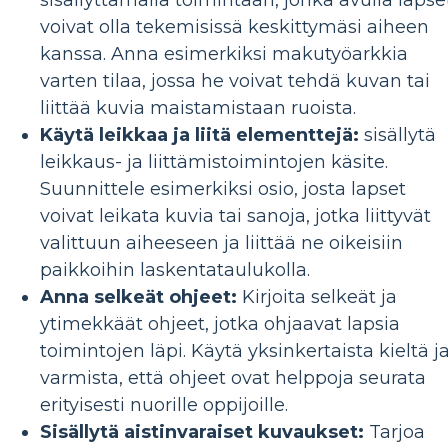
voivat olla tekemisissä keskittymäsi aiheen
kanssa. Anna esimerkiksi makutyöarkkia
varten tilaa, jossa he voivat tehdä kuvan tai
liittää kuvia maistamistaan ​​ruoista.
Käytä leikkaa ja liitä elementtejä:
sisällytä
leikkaus- ja liittämistoimintojen käsite.
Suunnittele esimerkiksi osio, josta lapset
voivat leikata kuvia tai sanoja, jotka liittyvät
valittuun aiheeseen ja liittää ne oikeisiin
paikkoihin laskentataulukolla.
Anna selkeät ohjeet:
Kirjoita selkeät ja
ytimekkäät ohjeet, jotka ohjaavat lapsia
toimintojen läpi. Käytä yksinkertaista kieltä j
varmista, että ohjeet ovat helppoja seurata
erityisesti nuorille oppijoille.
Sisällytä aistinvaraiset kuvaukset:
Tarjoa