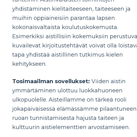
yhdistäminen kielitaiteeseen, taiteeseen ja
muihin oppiaineisiin parantaa lapsen
kokonaisvaltaista koulutuskokemusta.
Esimerkiksi aistillisiin kokemuksiin perustuv
kuvailevat kirjoitustehtävät voivat olla loistav
tapa yhdistää aistillinen tutkimus kielen
kehitykseen.
Tosimaailman sovellukset:
Viiden aistin
ymmärtäminen ulottuu luokkahuoneen
ulkopuolelle. Aisteillamme on tärkeä rooli
jokapäiväisessä elämässämme pilaantuneen
ruoan tunnistamisesta hajusta taiteen ja
kulttuurin aistielementtien arvostamiseen.