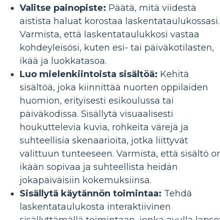
Valitse painopiste:
Päätä, mitä viidestä
aistista haluat korostaa laskentataulukossasi.
Varmista, että laskentataulukkosi vastaa
kohdeyleisösi, kuten esi- tai päiväkotilasten,
ikää ja luokkatasoa.
Luo mielenkiintoista sisältöä:
Kehitä
sisältöä, joka kiinnittää nuorten oppilaiden
huomion, erityisesti esikoulussa tai
päiväkodissa. Sisällytä visuaalisesti
houkuttelevia kuvia, rohkeita värejä ja
suhteellisia skenaarioita, jotka liittyvät
valittuun tunteeseen. Varmista, että sisältö o
ikään sopivaa ja suhteellista heidän
jokapäiväisiin kokemuksiinsa.
Sisällytä käytännön toimintaa:
Tehdä
laskentataulukosta interaktiivinen
sisällyttämällä toimintaan, jonka avulla lapse