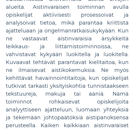
alueita. Aistinvaraisen toiminnan avulla
opiskelijat aktiivisesti prosessoivat ja
analysoivat tietoa, mikä parantaa kriittistä
ajatteluaan ja ongelmanratkaisukykyään. Kun
ne vastaavat aistinvaraisia ​​ärsykkeitä
leikkaus- ja liittämistoiminnoissa, ne
vahvistavat kykyään luokitella ja luokitella.
Kuvaavat tehtävät parantavat kielitaitoa, kun
ne ilmaisevat aistikokemuksia. Ne myös
kehittävät havainnointitaitoja, kun opiskelijat
tutkivat tarkasti yksityiskohtia tunnistaakseen
tekstuureja, makuja tai ääniä. Nämä
toiminnot rohkaisevat opiskelijoita
analyyttiseen ajatteluun, luomaan yhteyksiä
ja tekemään johtopäätöksiä aistipanoksensa
perusteella. Kaiken kaikkiaan aistinvaraiset